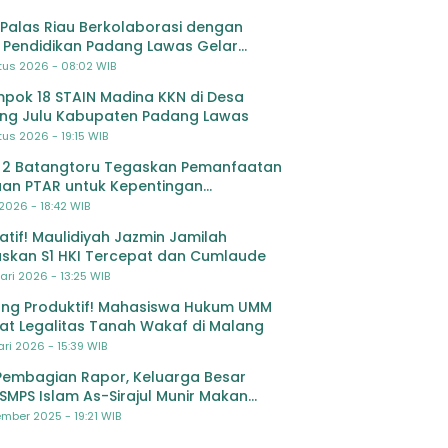
Palas Riau Berkolaborasi dengan
 Pendidikan Padang Lawas Gelar
ihan OSIS SMP se-Kabupaten Padang
tus 2026 - 08:02 WIB
s
pok 18 STAIN Madina KKN di Desa
ing Julu Kabupaten Padang Lawas
us 2026 - 19:15 WIB
 2 Batangtoru Tegaskan Pemanfaatan
an PTAR untuk Kepentingan
dikan
 2026 - 18:42 WIB
ratif! Maulidiyah Jazmin Jamilah
skan S1 HKI Tercepat dan Cumlaude
ari 2026 - 13:25 WIB
ng Produktif! Mahasiswa Hukum UMM
at Legalitas Tanah Wakaf di Malang
ri 2026 - 15:39 WIB
Pembagian Rapor, Keluarga Besar
SMPS Islam As-Sirajul Munir Makan
ma Sambut Libur Awal Semester
mber 2025 - 19:21 WIB