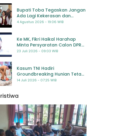
Bupati Toba Tegaskan Jangan
Ada Lagi Kekerasan dan
Bullying Terhadap Anak,
4 Agustus 2026 - 19:06 WIB
Dorong Kolaborasi Seluruh
Pihak
Ke MK, Fikri Haikal Harahap
Minta Persyaratan Calon DPR
Dilengkapi Penilaian
23 Juli 2026 - 09:03 WIB
Kompetensi
Kasum TNI Hadiri
Groundbreaking Hunian Tetap
Pascabencana di
14 Juli 2026 - 07:25 WIB
Padangsidimpuan, Harapan
Baru bagi Penyintas
ristiwa