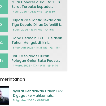
Guru Honorer di Paluta Tulis
2
Surat Terbuka kepada
Presiden Prabowo, Mohon
17 Juli 2026 - 08:19 WIB
1539
Keadilan atas Dugaan
Kriminalisasi
Bupati PMA Lantik Sekda dan
3
Tiga Kepala Dinas Defenitif Ini
orangnya
18 Juni 2026 - 13:14 WIB
1517
Siapa Bermain ? GTT Belasan
4
Tahun Mengabdi, Kini
Dikeluarkan Sepihak Dari
18 Februari 2025 - 18:31 WIB
1484
Dapodik
Baru Menjabat ! Lurah
5
Polagan Gelar Buka Puasa
Bersama
14 Maret 2025 - 17:44 WIB
1444
emerintahan
Syarat Pendidikan Calon DPR
Digugat ke Mahkamah
Konstitusi
5 Agustus 2026 - 08:51 WIB