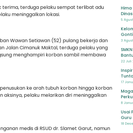
 terima, terduga pelaku sempat terlibat adu
Hima 
Dinas
elaku meninggalkan lokasi.
Pelat
5 Agus
Lawa
Kelom
Gont
rban Wawan Setiawan (52) pulang bekerja dan
3 Agust
an Jalan Cimanuk Maktal, terduga pelaku yang
SMKN
langsung menghampiri korban sambil membawa
Bantu
Pendi
22 Juli
Inspi
Tunta
17 Janu
penusukan ke arah tubuh korban hingga korban
Maga
n aksinya, pelaku melarikan diri meninggalkan
Perku
8 Janua
Usai 
Guru 
Bersa
18 Dese
anan medis di RSUD dr. Slamet Garut, namun