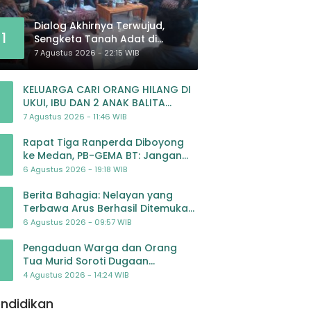
Dialog Akhirnya Terwujud,
1
Sengketa Tanah Adat di
Lingkar Proyek Strategis
7 Agustus 2026 - 22:15 WIB
Nasional Memasuki Babak
Baru
KELUARGA CARI ORANG HILANG DI
UKUI, IBU DAN 2 ANAK BALITA
BELUM PULANG SEJAK 20 JULI 2026
7 Agustus 2026 - 11:46 WIB
Rapat Tiga Ranperda Diboyong
ke Medan, PB-GEMA BT: Jangan
Jadikan APBD Ladang
6 Agustus 2026 - 19:18 WIB
Pembiayaan yang Tak Perlu
Berita Bahagia: Nelayan yang
Terbawa Arus Berhasil Ditemukan
Dalam Keadaan Selamat
6 Agustus 2026 - 09:57 WIB
Pengaduan Warga dan Orang
Tua Murid Soroti Dugaan
Pengelolaan Dana BOP PAUD di TK
4 Agustus 2026 - 14:24 WIB
Al-Ikhlas Tapanuli Selatan
ndidikan