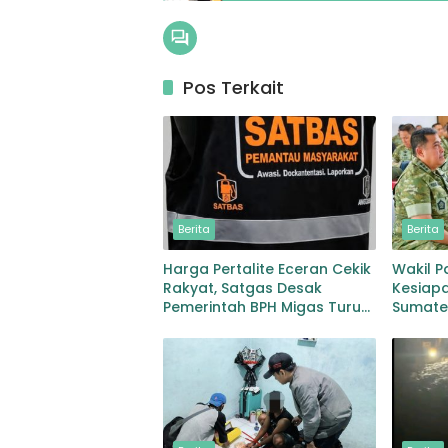
Pos Terkait
Berita
Berita
Harga Pertalite Eceran Cekik
Wakil P
Rakyat, Satgas Desak
Kesiapa
Pemerintah BPH Migas Turun
Sumate
Tangan