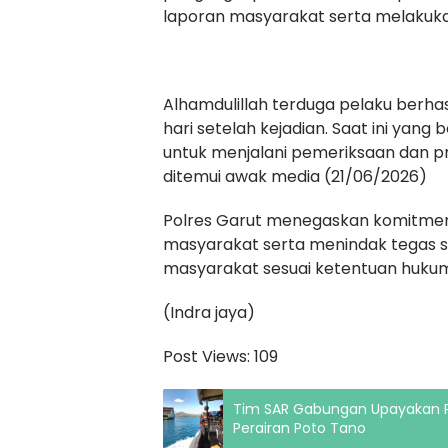
laporan masyarakat serta melakukan
Alhamdulillah terduga pelaku berha
hari setelah kejadian. Saat ini yan
untuk menjalani pemeriksaan dan pr
ditemui awak media (21/06/2026)
Polres Garut menegaskan komitme
masyarakat serta menindak tegas s
masyarakat sesuai ketentuan hukum
(Indra jaya)
Post Views:
109
Tim SAR Gabungan Upayakan P
Perairan Poto Tano