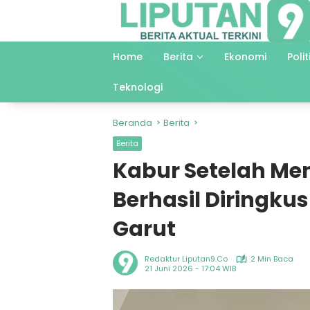
Langsung
ke
konten
Home
Berita
Ekonomi
Polit
Teknologi
Beranda
Berita
Berita
Kabur Setelah Me
Berhasil Diringku
Garut
Redaktur Liputan9.co
2 Min Baca
21 Juni 2026 - 17:04 WIB