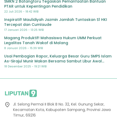
SMKN 2 Batangtoru Tegaskan Pemanfaatan Bantuan
PTAR untuk Kepentingan Pendidikan
22 Juli 2026 - 18:42 WIB
Inspiratif! Maulidiyah Jazmin Jamilah Tuntaskan S1 HKI
Tercepat dan Cumlaude
17 Januari 2026 - 13:25 WIB
Magang Produktif! Mahasiswa Hukum UMM Perkuat
Legalitas Tanah Wakaf di Malang
8 Januari 2026 - 15:39 WIB
Usai Pembagian Rapor, Keluarga Besar Guru SMPS Islam
As-Sirajul Munir Makan Bersama Sambut Libur Awal
Semester
18 Desember 2025 - 19:21 WIB
Jl. Selong Permai II Blok B No. 32, Kel. Gunung Sekar,
Kecamatan Kota, Kabupaten Sampang, Provinsi Jawa
Timur, 69216