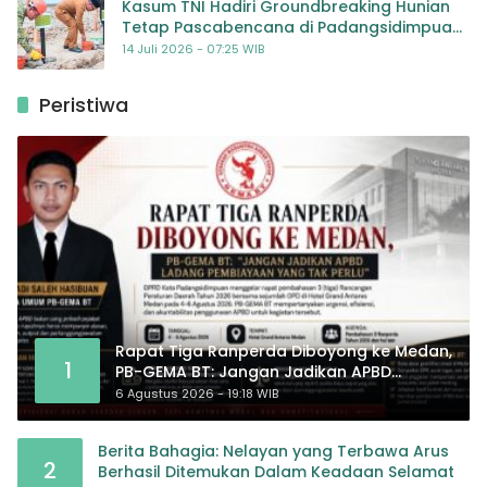
Kasum TNI Hadiri Groundbreaking Hunian
Tetap Pascabencana di Padangsidimpuan,
Harapan Baru bagi Penyintas
14 Juli 2026 - 07:25 WIB
Peristiwa
Rapat Tiga Ranperda Diboyong ke Medan,
1
PB-GEMA BT: Jangan Jadikan APBD
Ladang Pembiayaan yang Tak Perlu
6 Agustus 2026 - 19:18 WIB
Berita Bahagia: Nelayan yang Terbawa Arus
2
Berhasil Ditemukan Dalam Keadaan Selamat