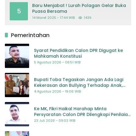
Baru Menjabat ! Lurah Polagan Gelar Buka
5
Puasa Bersama
14 Maret 2025 - 17:44 WIB
1439
Pemerintahan
Syarat Pendidikan Calon DPR Digugat ke
Mahkamah Konstitusi
5 Agustus 2026 - 08:51 WIB
Bupati Toba Tegaskan Jangan Ada Lagi
Kekerasan dan Bullying Terhadap Anak,
Dorong Kolaborasi Seluruh Pihak
4 Agustus 2026 - 19:06 WIB
Ke MK, Fikri Haikal Harahap Minta
Persyaratan Calon DPR Dilengkapi Penilaian
Kompetensi
23 Juli 2026 - 09:03 WIB