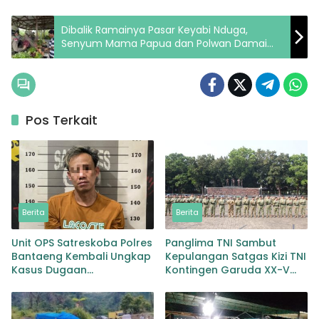
Dibalik Ramainya Pasar Keyabi Nduga,
Senyum Mama Papua dan Polwan Damai
Cartensz Rajut Rasa Aman dan Nyaman
Pos Terkait
Berita
Berita
Unit OPS Satreskoba Polres
Panglima TNI Sambut
Bantaeng Kembali Ungkap
Kepulangan Satgas Kizi TNI
Kasus Dugaan
Kontingen Garuda XX-V
Penyalahgunaan
MONUSCO
Peredaran Narkotika Jenis
Sabu