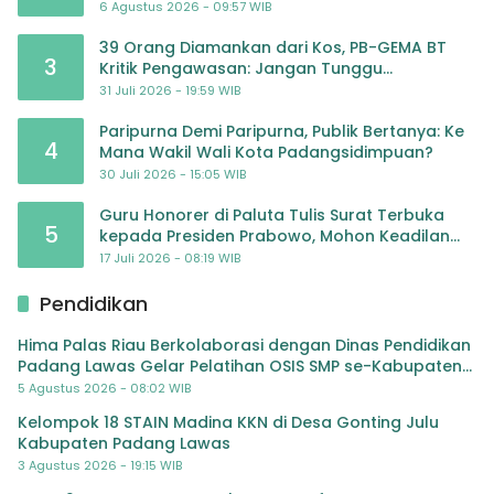
6 Agustus 2026 - 09:57 WIB
39 Orang Diamankan dari Kos, PB-GEMA BT
3
Kritik Pengawasan: Jangan Tunggu
Masyarakat Bergerak Baru Negara Bertindak
31 Juli 2026 - 19:59 WIB
Paripurna Demi Paripurna, Publik Bertanya: Ke
4
Mana Wakil Wali Kota Padangsidimpuan?
30 Juli 2026 - 15:05 WIB
Guru Honorer di Paluta Tulis Surat Terbuka
5
kepada Presiden Prabowo, Mohon Keadilan
atas Dugaan Kriminalisasi
17 Juli 2026 - 08:19 WIB
Pendidikan
Hima Palas Riau Berkolaborasi dengan Dinas Pendidikan
Padang Lawas Gelar Pelatihan OSIS SMP se-Kabupaten
Padang Lawas
5 Agustus 2026 - 08:02 WIB
Kelompok 18 STAIN Madina KKN di Desa Gonting Julu
Kabupaten Padang Lawas
3 Agustus 2026 - 19:15 WIB