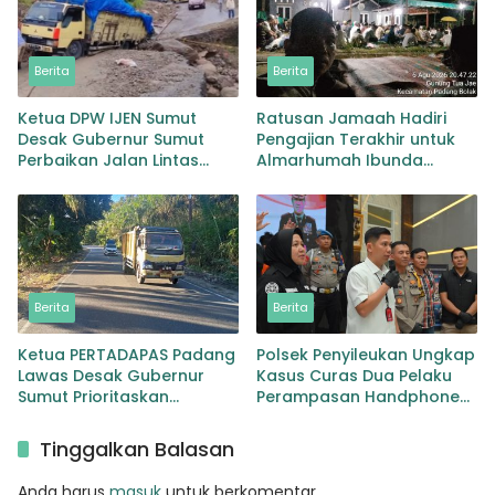
Berita
Berita
Ketua DPW IJEN Sumut
Ratusan Jamaah Hadiri
Desak Gubernur Sumut
Pengajian Terakhir untuk
Perbaikan Jalan Lintas
Almarhumah Ibunda
Provinsi Jembatan Merah
Kepala BKD Padang Lawas
Lingga Bayu
Berita
Berita
Ketua PERTADAPAS Padang
Polsek Penyileukan Ungkap
Lawas Desak Gubernur
Kasus Curas Dua Pelaku
Sumut Prioritaskan
Perampasan Handphone
Pelebaran Jalan Provinsi
Pelajar Ditangkap
Sibuhuan–Gunungtua
Tinggalkan Balasan
Anda harus
masuk
untuk berkomentar.