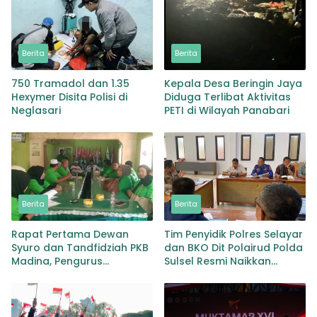
Berita
Berita
750 Tramadol dan 1.35
Kepala Desa Beringin Jaya
Hexymer Disita Polisi di
Diduga Terlibat Aktivitas
Neglasari
PETI di Wilayah Panabari
Berita
Berita
Rapat Pertama Dewan
Tim Penyidik Polres Selayar
Syuro dan Tandfidziah PKB
dan BKO Dit Polairud Polda
Madina, Pengurus
Sulsel Resmi Naikkan
Kecamatan kita selama ini
Status KLM Nurul Salsa ke
adalah Tokoh
Tahap Penyidikan