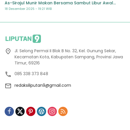
As-Sirajul Munir Makan Bersama Sambut Libur Awal
Semester
18 Desember 2025 - 19:21 WIB
Jl. Selong Permai II Blok B No. 32, Kel. Gunung Sekar,
Kecamatan Kota, Kabupaten Sampang, Provinsi Jawa
Timur, 69216
085 338 373 848
redaksiliputan9@gmail.com