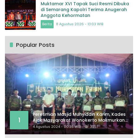
Muktamar XVI Tapak Suci Resmi Dibuka
di Semarang Kapolri Terima Anugerah
Anggota Kehormatan
Berita
8 Agustus 2026 - 13:03 WIB
Popular Posts
Peresmian Masjid Muhyiddin Karim, Kades
1
Ajak Masyarakat Wonokerto Makmurkan
Masjid
4 Agustus 2024 - 00:35 WIB
3251