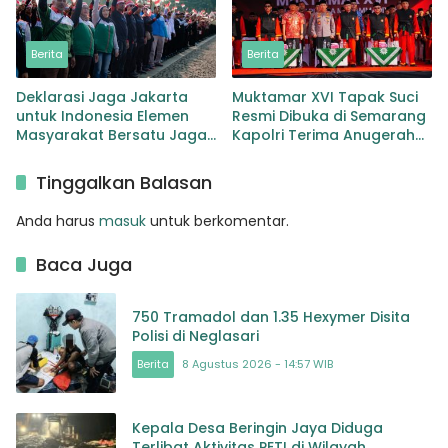
Berita
Berita
Deklarasi Jaga Jakarta
Muktamar XVI Tapak Suci
untuk Indonesia Elemen
Resmi Dibuka di Semarang
Masyarakat Bersatu Jaga
Kapolri Terima Anugerah
Keamanan dan Persatuan
Anggota Kehormatan
Tinggalkan Balasan
Anda harus
masuk
untuk berkomentar.
Baca Juga
750 Tramadol dan 1.35 Hexymer Disita
Polisi di Neglasari
Berita
8 Agustus 2026 - 14:57 WIB
Kepala Desa Beringin Jaya Diduga
Terlibat Aktivitas PETI di Wilayah