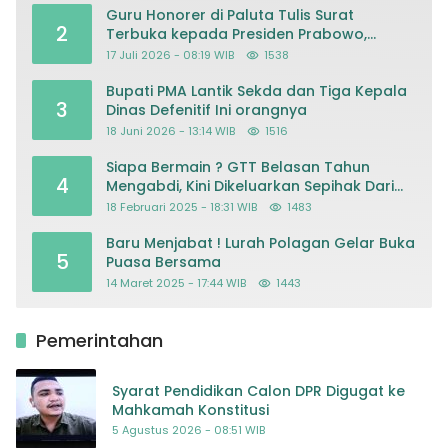
Guru Honorer di Paluta Tulis Surat
2
Terbuka kepada Presiden Prabowo,
Mohon Keadilan atas Dugaan
17 Juli 2026 - 08:19 WIB
1538
Kriminalisasi
Bupati PMA Lantik Sekda dan Tiga Kepala
3
Dinas Defenitif Ini orangnya
18 Juni 2026 - 13:14 WIB
1516
Siapa Bermain ? GTT Belasan Tahun
4
Mengabdi, Kini Dikeluarkan Sepihak Dari
Dapodik
18 Februari 2025 - 18:31 WIB
1483
Baru Menjabat ! Lurah Polagan Gelar Buka
5
Puasa Bersama
14 Maret 2025 - 17:44 WIB
1443
Pemerintahan
Syarat Pendidikan Calon DPR Digugat ke
Mahkamah Konstitusi
5 Agustus 2026 - 08:51 WIB