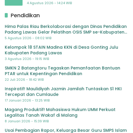
TK Al-Ikhlas Tapanuli Selatan
4 Agustus 2026 - 14:24 WIB
Pendidikan
Hima Palas Riau Berkolaborasi dengan Dinas Pendidikan
Padang Lawas Gelar Pelatihan OSIS SMP se-Kabupaten
Padang Lawas
5 Agustus 2026 - 08:02 WIB
Kelompok 18 STAIN Madina KKN di Desa Gonting Julu
Kabupaten Padang Lawas
3 Agustus 2026 - 19:15 WIB
SMKN 2 Batangtoru Tegaskan Pemanfaatan Bantuan
PTAR untuk Kepentingan Pendidikan
22 Juli 2026 - 18:42 WIB
Inspiratif! Maulidiyah Jazmin Jamilah Tuntaskan S1 HKI
Tercepat dan Cumlaude
17 Januari 2026 - 13:25 WIB
Magang Produktif! Mahasiswa Hukum UMM Perkuat
Legalitas Tanah Wakaf di Malang
8 Januari 2026 - 15:39 WIB
Usai Pembagian Rapor, Keluarga Besar Guru SMPS Islam