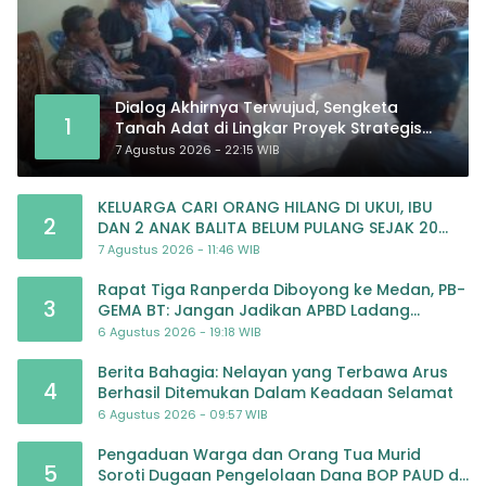
Dialog Akhirnya Terwujud, Sengketa
1
Tanah Adat di Lingkar Proyek Strategis
Nasional Memasuki Babak Baru
7 Agustus 2026 - 22:15 WIB
KELUARGA CARI ORANG HILANG DI UKUI, IBU
2
DAN 2 ANAK BALITA BELUM PULANG SEJAK 20
JULI 2026
7 Agustus 2026 - 11:46 WIB
Rapat Tiga Ranperda Diboyong ke Medan, PB-
3
GEMA BT: Jangan Jadikan APBD Ladang
Pembiayaan yang Tak Perlu
6 Agustus 2026 - 19:18 WIB
Berita Bahagia: Nelayan yang Terbawa Arus
4
Berhasil Ditemukan Dalam Keadaan Selamat
6 Agustus 2026 - 09:57 WIB
Pengaduan Warga dan Orang Tua Murid
5
Soroti Dugaan Pengelolaan Dana BOP PAUD di