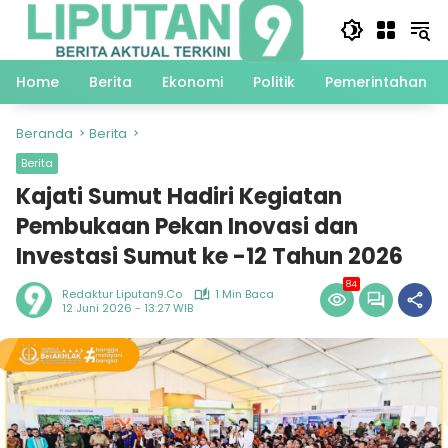
Langsung
ke
konten
Home
Berita
Ekonomi
Politik
Pemerintahan
Beranda
Berita
Berita
Kajati Sumut Hadiri Kegiatan
Pembukaan Pekan Inovasi dan
Investasi Sumut ke -12 Tahun 2026
84
Redaktur Liputan9.co
1 Min Baca
12 Juni 2026 - 13:27 WIB