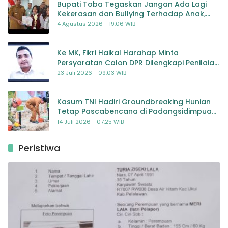
Bupati Toba Tegaskan Jangan Ada Lagi
Kekerasan dan Bullying Terhadap Anak,
Dorong Kolaborasi Seluruh Pihak
4 Agustus 2026 - 19:06 WIB
Ke MK, Fikri Haikal Harahap Minta
Persyaratan Calon DPR Dilengkapi Penilaian
Kompetensi
23 Juli 2026 - 09:03 WIB
Kasum TNI Hadiri Groundbreaking Hunian
Tetap Pascabencana di Padangsidimpuan,
Harapan Baru bagi Penyintas
14 Juli 2026 - 07:25 WIB
Peristiwa