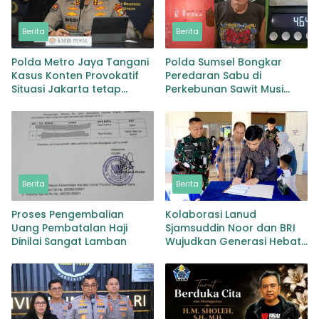
Berita
Berita
Polda Metro Jaya Tangani
Polda Sumsel Bongkar
Kasus Konten Provokatif
Peredaran Sabu di
Situasi Jakarta tetap
Perkebunan Sawit Musi
Kondusif
Rawas Pengedar di Bekuk
dengan Barang Bukti Sabu
dan Timbangan
Berita
Berita
Proses Pengembalian
Kolaborasi Lanud
Uang Pembatalan Haji
Sjamsuddin Noor dan BRI
Dinilai Sangat Lamban
Wujudkan Generasi Hebat
Renovasi TK Angkasa 3
Hadirkan Harapan bagi
masa depan Bangsa