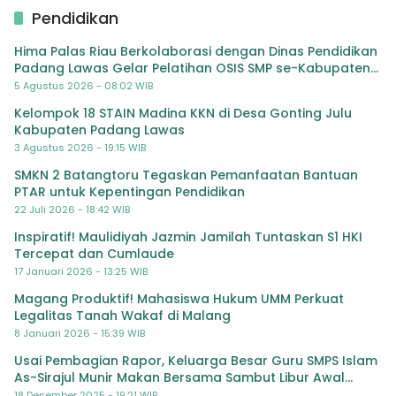
Pendidikan
Hima Palas Riau Berkolaborasi dengan Dinas Pendidikan
Padang Lawas Gelar Pelatihan OSIS SMP se-Kabupaten
Padang Lawas
5 Agustus 2026 - 08:02 WIB
Kelompok 18 STAIN Madina KKN di Desa Gonting Julu
Kabupaten Padang Lawas
3 Agustus 2026 - 19:15 WIB
SMKN 2 Batangtoru Tegaskan Pemanfaatan Bantuan
PTAR untuk Kepentingan Pendidikan
22 Juli 2026 - 18:42 WIB
Inspiratif! Maulidiyah Jazmin Jamilah Tuntaskan S1 HKI
Tercepat dan Cumlaude
17 Januari 2026 - 13:25 WIB
Magang Produktif! Mahasiswa Hukum UMM Perkuat
Legalitas Tanah Wakaf di Malang
8 Januari 2026 - 15:39 WIB
Usai Pembagian Rapor, Keluarga Besar Guru SMPS Islam
As-Sirajul Munir Makan Bersama Sambut Libur Awal
Semester
18 Desember 2025 - 19:21 WIB