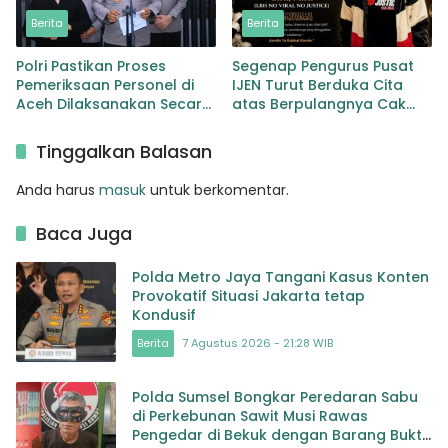
Berita
Berita
Polri Pastikan Proses
Segenap Pengurus Pusat
Pemeriksaan Personel di
IJEN Turut Berduka Cita
Aceh Dilaksanakan Secara
atas Berpulangnya Cak
Profesional dan
Soleh
Transparan
Tinggalkan Balasan
Anda harus
masuk
untuk berkomentar.
Baca Juga
Polda Metro Jaya Tangani Kasus Konten
Provokatif Situasi Jakarta tetap
Kondusif
Berita
7 Agustus 2026 - 21:28 WIB
Polda Sumsel Bongkar Peredaran Sabu
di Perkebunan Sawit Musi Rawas
Pengedar di Bekuk dengan Barang Bukti