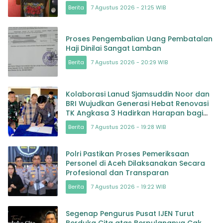
Sabu dan Timbangan
Berita
7 Agustus 2026 - 21:25 WIB
Proses Pengembalian Uang Pembatalan
Haji Dinilai Sangat Lamban
Berita
7 Agustus 2026 - 20:29 WIB
Kolaborasi Lanud Sjamsuddin Noor dan
BRI Wujudkan Generasi Hebat Renovasi
TK Angkasa 3 Hadirkan Harapan bagi
masa depan Bangsa
Berita
7 Agustus 2026 - 19:28 WIB
Polri Pastikan Proses Pemeriksaan
Personel di Aceh Dilaksanakan Secara
Profesional dan Transparan
Berita
7 Agustus 2026 - 19:22 WIB
Segenap Pengurus Pusat IJEN Turut
Berduka Cita atas Berpulangnya Cak