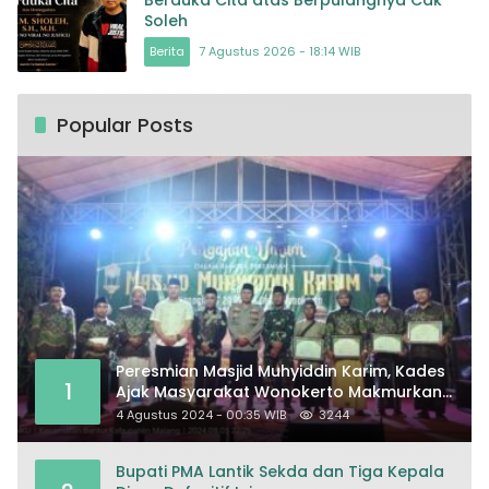
Soleh
Berita
7 Agustus 2026 - 18:14 WIB
Popular Posts
Peresmian Masjid Muhyiddin Karim, Kades
1
Ajak Masyarakat Wonokerto Makmurkan
Masjid
4 Agustus 2024 - 00:35 WIB
3244
Bupati PMA Lantik Sekda dan Tiga Kepala