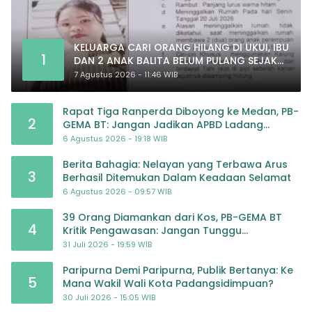
KELUARGA CARI ORANG HILANG DI UKUI, IBU
1
DAN 2 ANAK BALITA BELUM PULANG SEJAK
20 JULI 2026
7 Agustus 2026 - 11:46 WIB
Rapat Tiga Ranperda Diboyong ke Medan, PB-
2
GEMA BT: Jangan Jadikan APBD Ladang
Pembiayaan yang Tak Perlu
6 Agustus 2026 - 19:18 WIB
Berita Bahagia: Nelayan yang Terbawa Arus
3
Berhasil Ditemukan Dalam Keadaan Selamat
6 Agustus 2026 - 09:57 WIB
39 Orang Diamankan dari Kos, PB-GEMA BT
4
Kritik Pengawasan: Jangan Tunggu
Masyarakat Bergerak Baru Negara Bertindak
31 Juli 2026 - 19:59 WIB
Paripurna Demi Paripurna, Publik Bertanya: Ke
5
Mana Wakil Wali Kota Padangsidimpuan?
30 Juli 2026 - 15:05 WIB