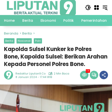
Langsung
ke
konten
Home
Berita
Ekonomi
Politik
Pemerintahan
Beranda
Berita
Berita
Nasional
Polri
Kapolda Sulsel Kunker ke Polres
Bone, Kapolda Sulsel: Berikan Arahan
Kepada Personel Polres Bone.
171
Redaktur Liputan9.co
2 Min Baca
8 Januari 2024 - 17:44 WIB