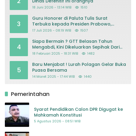
2
Dinas Defenitif Ini orangnya
18 Juni 2026 - 13:14 WIB
1510
Guru Honorer di Paluta Tulis Surat
3
Terbuka kepada Presiden Prabowo,
Mohon Keadilan atas Dugaan
17 Juli 2026 - 08:19 WIB
1507
Kriminalisasi
Siapa Bermain ? GTT Belasan Tahun
4
Mengabdi, Kini Dikeluarkan Sepihak Dari
Dapodik
18 Februari 2025 - 18:31 WIB
1482
Baru Menjabat ! Lurah Polagan Gelar Buka
5
Puasa Bersama
14 Maret 2025 - 17:44 WIB
1440
Pemerintahan
Syarat Pendidikan Calon DPR Digugat ke
Mahkamah Konstitusi
5 Agustus 2026 - 08:51 WIB