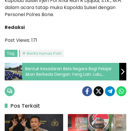
Kapolda Sulsel Irjen Pol Andi Rian R Djajadi, S.I.K., M.H.
dalam acara tatap muka Kapolda Sulsel dengan
Personel Polres Bone.
Redaksi
Post Views:
171
Tag:
Berita Humas Polri
Bentuk Kesadaran Bela Negara Bagi Pelajar
Akan Berbeda Dengan Yang Lain. Lalu,
seperti apa bentuknya? Ini Kata Babinsa
Pos Terkait