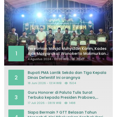
Peresmian Masjid Muhyiddin Karim, Kades
1
Ajak Masyarakat Wonokerto Makmurkan
Masjid
4 Agustus 2024 - 00:35 WIB
3240
Bupati PMA Lantik Sekda dan Tiga Kepala
2
Dinas Defenitif Ini orangnya
18 Juni 2026 - 13:14 WIB
1504
Guru Honorer di Paluta Tulis Surat
3
Terbuka kepada Presiden Prabowo,
Mohon Keadilan atas Dugaan
17 Juli 2026 - 08:19 WIB
1498
Kriminalisasi
Siapa Bermain ? GTT Belasan Tahun