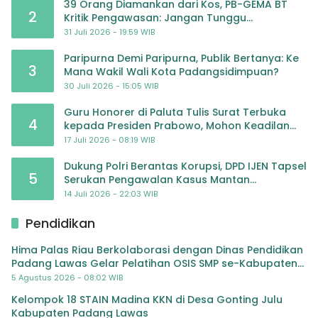
39 Orang Diamankan dari Kos, PB-GEMA BT
2
Kritik Pengawasan: Jangan Tunggu
Masyarakat Bergerak Baru Negara Bertindak
31 Juli 2026 - 19:59 WIB
Paripurna Demi Paripurna, Publik Bertanya: Ke
3
Mana Wakil Wali Kota Padangsidimpuan?
30 Juli 2026 - 15:05 WIB
Guru Honorer di Paluta Tulis Surat Terbuka
4
kepada Presiden Prabowo, Mohon Keadilan
atas Dugaan Kriminalisasi
17 Juli 2026 - 08:19 WIB
Dukung Polri Berantas Korupsi, DPD IJEN Tapsel
5
Serukan Pengawalan Kasus Mantan
Jampidsus hingga Tuntas
14 Juli 2026 - 22:03 WIB
Pendidikan
Hima Palas Riau Berkolaborasi dengan Dinas Pendidikan
Padang Lawas Gelar Pelatihan OSIS SMP se-Kabupaten
Padang Lawas
5 Agustus 2026 - 08:02 WIB
Kelompok 18 STAIN Madina KKN di Desa Gonting Julu
Kabupaten Padang Lawas