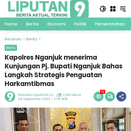
Langsung
ke
konten
Home
Berita
Ekonomi
Politik
Pemerintahan
Beranda
Berita
Berita
Kapolres Nganjuk menerima
Kunjungan Pj. Bupati Nganjuk Bahas
Langkah Strategis Penguatan
Harkamtibmas
161
Redaktur Liputan9.co
2 Min Baca
28 September 2023 - 17:18 WIB