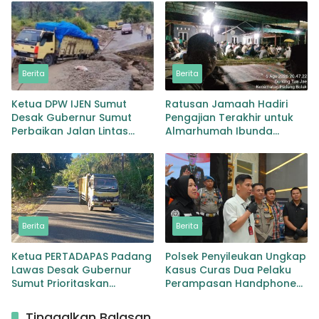
Peredaran Narkotika Jenis
Sabu
Berita
Berita
Ketua DPW IJEN Sumut
Ratusan Jamaah Hadiri
Desak Gubernur Sumut
Pengajian Terakhir untuk
Perbaikan Jalan Lintas
Almarhumah Ibunda
Provinsi Jembatan Merah
Kepala BKD Padang Lawas
Lingga Bayu
Berita
Berita
Ketua PERTADAPAS Padang
Polsek Penyileukan Ungkap
Lawas Desak Gubernur
Kasus Curas Dua Pelaku
Sumut Prioritaskan
Perampasan Handphone
Pelebaran Jalan Provinsi
Pelajar Ditangkap
Sibuhuan–Gunungtua
Tinggalkan Balasan