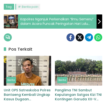
Tag:
Berita polri
Kapolres Nganjuk Perkenalkan “Ilmu Semeru”
dalam Acara Puncak Peringatan Hari Lalu
lintas Bhayangkara ke– 68 tahun 2023
Pos Terkait
Berita
Berita
Unit OPS Satreskoba Polres
Panglima TNI Sambut
Bantaeng Kembali Ungkap
Kepulangan Satgas Kizi TNI
Kasus Dugaan
Kontingen Garuda XX-V
Penyalahgunaan
MONUSCO