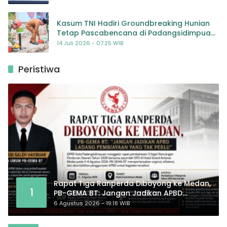
Kasum TNI Hadiri Groundbreaking Hunian
Tetap Pascabencana di Padangsidimpuan,
Harapan Baru bagi Penyintas
14 Juli 2026 - 07:25 WIB
Peristiwa
Rapat Tiga Ranperda Diboyong ke Medan,
1
PB-GEMA BT: Jangan Jadikan APBD
Ladang Pembiayaan yang Tak Perlu
6 Agustus 2026 - 19:18 WIB