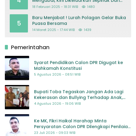
4
Mengabdi, Kini Dikeluarkan Sepihak Dari
Dapodik
18 Februari 2025 - 18:31 WIB
1480
Baru Menjabat ! Lurah Polagan Gelar Buka
5
Puasa Bersama
14 Maret 2025 - 17:44 WIB
1439
Pemerintahan
Syarat Pendidikan Calon DPR Digugat ke
Mahkamah Konstitusi
5 Agustus 2026 - 08:51 WIB
Bupati Toba Tegaskan Jangan Ada Lagi
Kekerasan dan Bullying Terhadap Anak,
Dorong Kolaborasi Seluruh Pihak
4 Agustus 2026 - 19:06 WIB
Ke MK, Fikri Haikal Harahap Minta
Persyaratan Calon DPR Dilengkapi Penilaian
Kompetensi
23 Juli 2026 - 09:03 WIB