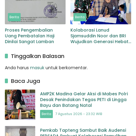
Berita
Berita
Proses Pengembalian
Kolaborasi Lanud
Uang Pembatalan Haji
Sjamsuddin Noor dan BRI
Dinilai Sangat Lamban
Wujudkan Generasi Hebat
Renovasi TK Angkasa 3
Hadirkan Harapan bagi
Tinggalkan Balasan
masa depan Bangsa
Anda harus
masuk
untuk berkomentar.
Baca Juga
AMP2K Madina Gelar Aksi di Mabes Polri
Desak Penindakan Tegas PETI di Lingga
Bayu dan Batang Natal
Berita
7 Agustus 2026 - 23:32 WIB
Pemkab Tapteng Sambut Baik Audensi