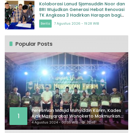
Kolaborasi Lanud Sjamsuddin Noor dan
BRI Wujudkan Generasi Hebat Renovasi
TK Angkasa 3 Hadirkan Harapan bagi
masa depan Bangsa
Berita
7 Agustus 2026 - 19:28 WIB
Popular Posts
Peresmian Masjid Muhyiddin Karim, Kades
1
Ajak Masyarakat Wonokerto Makmurkan
Masjid
4 Agustus 2024 - 00:35 WIB
3246