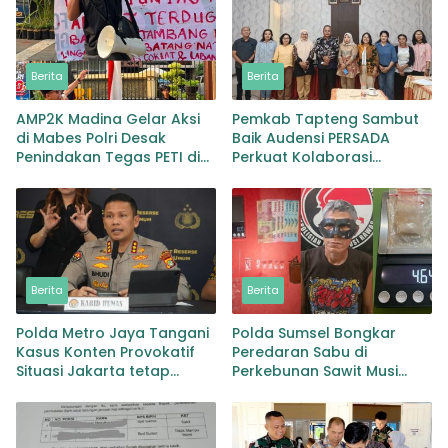
Berita
Berita
AMP2K Madina Gelar Aksi
Pemkab Tapteng Sambut
di Mabes Polri Desak
Baik Audensi PERSADA
Penindakan Tegas PETI di
Perkuat Kolaborasi
Lingga Bayu dan Batang
Pemulihan Pascabencana
Natal
dan Pebgaruutamaan
Inklusi
Berita
Berita
Polda Metro Jaya Tangani
Polda Sumsel Bongkar
Kasus Konten Provokatif
Peredaran Sabu di
Situasi Jakarta tetap
Perkebunan Sawit Musi
Kondusif
Rawas Pengedar di Bekuk
dengan Barang Bukti Sabu
dan Timbangan