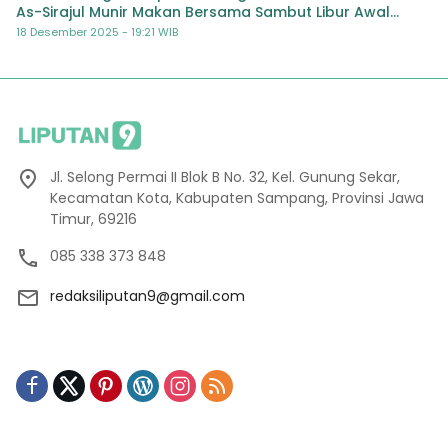
As-Sirajul Munir Makan Bersama Sambut Libur Awal
Semester
18 Desember 2025 - 19:21 WIB
Jl. Selong Permai II Blok B No. 32, Kel. Gunung Sekar,
Kecamatan Kota, Kabupaten Sampang, Provinsi Jawa
Timur, 69216
085 338 373 848
redaksiliputan9@gmail.com