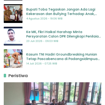
Bupati Toba Tegaskan Jangan Ada Lagi
Kekerasan dan Bullying Terhadap Anak,
Dorong Kolaborasi Seluruh Pihak
4 Agustus 2026 - 19:06 WIB
Ke MK, Fikri Haikal Harahap Minta
Persyaratan Calon DPR Dilengkapi Penilaian
Kompetensi
23 Juli 2026 - 09:03 WIB
Kasum TNI Hadiri Groundbreaking Hunian
Tetap Pascabencana di Padangsidimpuan,
Harapan Baru bagi Penyintas
14 Juli 2026 - 07:25 WIB
Peristiwa