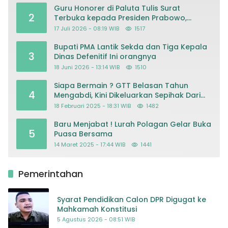
Guru Honorer di Paluta Tulis Surat
2
Terbuka kepada Presiden Prabowo,
Mohon Keadilan atas Dugaan
17 Juli 2026 - 08:19 WIB
1517
Kriminalisasi
Bupati PMA Lantik Sekda dan Tiga Kepala
3
Dinas Defenitif Ini orangnya
18 Juni 2026 - 13:14 WIB
1510
Siapa Bermain ? GTT Belasan Tahun
4
Mengabdi, Kini Dikeluarkan Sepihak Dari
Dapodik
18 Februari 2025 - 18:31 WIB
1482
Baru Menjabat ! Lurah Polagan Gelar Buka
5
Puasa Bersama
14 Maret 2025 - 17:44 WIB
1441
Pemerintahan
Syarat Pendidikan Calon DPR Digugat ke
Mahkamah Konstitusi
5 Agustus 2026 - 08:51 WIB