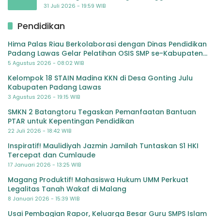
Masyarakat Bergerak Baru Negara Bertindak
31 Juli 2026 - 19:59 WIB
Pendidikan
Hima Palas Riau Berkolaborasi dengan Dinas Pendidikan
Padang Lawas Gelar Pelatihan OSIS SMP se-Kabupaten
Padang Lawas
5 Agustus 2026 - 08:02 WIB
Kelompok 18 STAIN Madina KKN di Desa Gonting Julu
Kabupaten Padang Lawas
3 Agustus 2026 - 19:15 WIB
SMKN 2 Batangtoru Tegaskan Pemanfaatan Bantuan
PTAR untuk Kepentingan Pendidikan
22 Juli 2026 - 18:42 WIB
Inspiratif! Maulidiyah Jazmin Jamilah Tuntaskan S1 HKI
Tercepat dan Cumlaude
17 Januari 2026 - 13:25 WIB
Magang Produktif! Mahasiswa Hukum UMM Perkuat
Legalitas Tanah Wakaf di Malang
8 Januari 2026 - 15:39 WIB
Usai Pembagian Rapor, Keluarga Besar Guru SMPS Islam