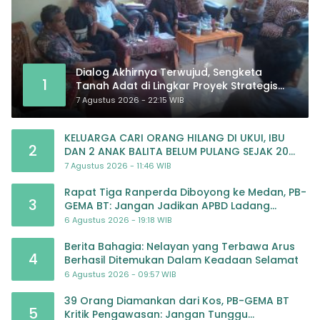
Dialog Akhirnya Terwujud, Sengketa
1
Tanah Adat di Lingkar Proyek Strategis
Nasional Memasuki Babak Baru
7 Agustus 2026 - 22:15 WIB
KELUARGA CARI ORANG HILANG DI UKUI, IBU
2
DAN 2 ANAK BALITA BELUM PULANG SEJAK 20
JULI 2026
7 Agustus 2026 - 11:46 WIB
Rapat Tiga Ranperda Diboyong ke Medan, PB-
3
GEMA BT: Jangan Jadikan APBD Ladang
Pembiayaan yang Tak Perlu
6 Agustus 2026 - 19:18 WIB
Berita Bahagia: Nelayan yang Terbawa Arus
4
Berhasil Ditemukan Dalam Keadaan Selamat
6 Agustus 2026 - 09:57 WIB
39 Orang Diamankan dari Kos, PB-GEMA BT
5
Kritik Pengawasan: Jangan Tunggu