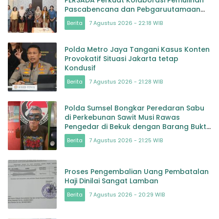
PERSADA Perkuat Kolaborasi Pemulihan
Pascabencana dan Pebgaruutamaan
Inklusi
Berita
7 Agustus 2026 - 22:18 WIB
Polda Metro Jaya Tangani Kasus Konten
Provokatif Situasi Jakarta tetap
Kondusif
Berita
7 Agustus 2026 - 21:28 WIB
Polda Sumsel Bongkar Peredaran Sabu
di Perkebunan Sawit Musi Rawas
Pengedar di Bekuk dengan Barang Bukti
Sabu dan Timbangan
Berita
7 Agustus 2026 - 21:25 WIB
Proses Pengembalian Uang Pembatalan
Haji Dinilai Sangat Lamban
Berita
7 Agustus 2026 - 20:29 WIB