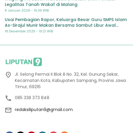
Legalitas Tanah Wakaf di Malang
8 Januari 2026 - 15:39 WIB
Usai Pembagian Rapor, Keluarga Besar Guru SMPS Islam
As-Sirajul Munir Makan Bersama Sambut Libur Awal
Semester
18 Desember 2025 - 19:21 WIB
Jl. Selong Permai II Blok B No. 32, Kel. Gunung Sekar,
Kecamatan Kota, Kabupaten Sampang, Provinsi Jawa
Timur, 69216
085 338 373 848
redaksiliputan9@gmail.com