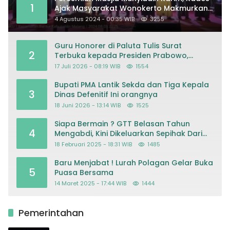
1
Ajak Masyarakat Wonokerto Makmurkan
Masjid
4 Agustus 2024 - 00:35 WIB
3255
Guru Honorer di Paluta Tulis Surat
2
Terbuka kepada Presiden Prabowo,
Mohon Keadilan atas Dugaan
17 Juli 2026 - 08:19 WIB
1554
Kriminalisasi
Bupati PMA Lantik Sekda dan Tiga Kepala
3
Dinas Defenitif Ini orangnya
18 Juni 2026 - 13:14 WIB
1525
Siapa Bermain ? GTT Belasan Tahun
4
Mengabdi, Kini Dikeluarkan Sepihak Dari
Dapodik
18 Februari 2025 - 18:31 WIB
1485
Baru Menjabat ! Lurah Polagan Gelar Buka
5
Puasa Bersama
14 Maret 2025 - 17:44 WIB
1444
Pemerintahan