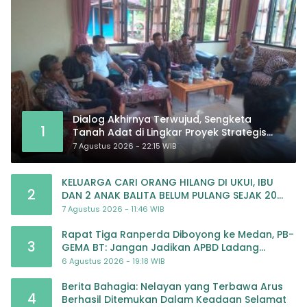
Dialog Akhirnya Terwujud, Sengketa
1
Tanah Adat di Lingkar Proyek Strategis
Nasional Memasuki Babak Baru
7 Agustus 2026 - 22:15 WIB
KELUARGA CARI ORANG HILANG DI UKUI, IBU
2
DAN 2 ANAK BALITA BELUM PULANG SEJAK 20
JULI 2026
7 Agustus 2026 - 11:46 WIB
Rapat Tiga Ranperda Diboyong ke Medan, PB-
3
GEMA BT: Jangan Jadikan APBD Ladang
Pembiayaan yang Tak Perlu
6 Agustus 2026 - 19:18 WIB
Berita Bahagia: Nelayan yang Terbawa Arus
4
Berhasil Ditemukan Dalam Keadaan Selamat