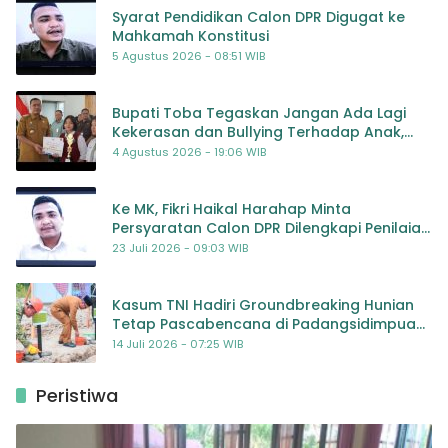
Syarat Pendidikan Calon DPR Digugat ke
Mahkamah Konstitusi
5 Agustus 2026 - 08:51 WIB
Bupati Toba Tegaskan Jangan Ada Lagi
Kekerasan dan Bullying Terhadap Anak,
Dorong Kolaborasi Seluruh Pihak
4 Agustus 2026 - 19:06 WIB
Ke MK, Fikri Haikal Harahap Minta
Persyaratan Calon DPR Dilengkapi Penilaian
Kompetensi
23 Juli 2026 - 09:03 WIB
Kasum TNI Hadiri Groundbreaking Hunian
Tetap Pascabencana di Padangsidimpuan,
Harapan Baru bagi Penyintas
14 Juli 2026 - 07:25 WIB
Peristiwa