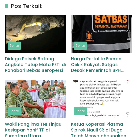
Pos Terkait
Berita
Berita
Diduga Polsek Batang
Harga Pertalite Eceran
Angkola Tutup Mata PETI di
Cekik Rakyat, Satgas
Panabari Bebas Beropersi
Desak Pemerintah BPH
Migas Turun Tangan
Berita
Berita
Wakil Panglima TNI Tinjau
Ketua Koperasi Plasma
Kesiapan Yonif TP di
Sipirok Nauli SR di Duga
Sumatera Utara
Telah Menyalahgunakan