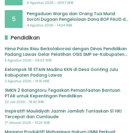
6 Agustus 2026 - 09:57 WIB
Pengaduan Warga dan Orang Tua Murid
5
Soroti Dugaan Pengelolaan Dana BOP PAUD di
TK Al-Ikhlas Tapanuli Selatan
4 Agustus 2026 - 14:24 WIB
Pendidikan
Hima Palas Riau Berkolaborasi dengan Dinas Pendidikan
Padang Lawas Gelar Pelatihan OSIS SMP se-Kabupaten
Padang Lawas
5 Agustus 2026 - 08:02 WIB
Kelompok 18 STAIN Madina KKN di Desa Gonting Julu
Kabupaten Padang Lawas
3 Agustus 2026 - 19:15 WIB
SMKN 2 Batangtoru Tegaskan Pemanfaatan Bantuan
PTAR untuk Kepentingan Pendidikan
22 Juli 2026 - 18:42 WIB
Inspiratif! Maulidiyah Jazmin Jamilah Tuntaskan S1 HKI
Tercepat dan Cumlaude
17 Januari 2026 - 13:25 WIB
Magang Produktif! Mahasiswa Hukum UMM Perkuat