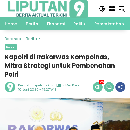
Langsung
ke
konten
Home
Berita
Ekonomi
Politik
Pemerintahan
Beranda
Berita
Berita
Kapolri di Rakorwas Kompolnas,
Mitra Strategi untuk Pembenahan
Polri
108
Redaktur Liputan9.co
2 Min Baca
10 Juni 2026 - 15:27 WIB