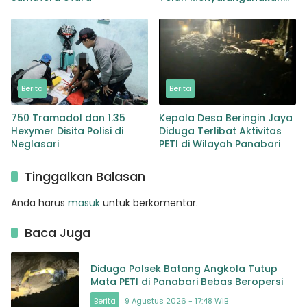
Wewenangnya
Berita
Berita
750 Tramadol dan 1.35
Kepala Desa Beringin Jaya
Hexymer Disita Polisi di
Diduga Terlibat Aktivitas
Neglasari
PETI di Wilayah Panabari
Tinggalkan Balasan
Anda harus
masuk
untuk berkomentar.
Baca Juga
Diduga Polsek Batang Angkola Tutup
Mata PETI di Panabari Bebas Beropersi
Berita
9 Agustus 2026 - 17:48 WIB