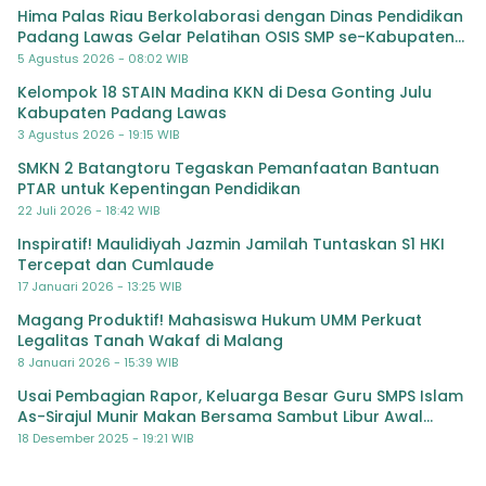
Hima Palas Riau Berkolaborasi dengan Dinas Pendidikan
Padang Lawas Gelar Pelatihan OSIS SMP se-Kabupaten
Padang Lawas
5 Agustus 2026 - 08:02 WIB
Kelompok 18 STAIN Madina KKN di Desa Gonting Julu
Kabupaten Padang Lawas
3 Agustus 2026 - 19:15 WIB
SMKN 2 Batangtoru Tegaskan Pemanfaatan Bantuan
PTAR untuk Kepentingan Pendidikan
22 Juli 2026 - 18:42 WIB
Inspiratif! Maulidiyah Jazmin Jamilah Tuntaskan S1 HKI
Tercepat dan Cumlaude
17 Januari 2026 - 13:25 WIB
Magang Produktif! Mahasiswa Hukum UMM Perkuat
Legalitas Tanah Wakaf di Malang
8 Januari 2026 - 15:39 WIB
Usai Pembagian Rapor, Keluarga Besar Guru SMPS Islam
As-Sirajul Munir Makan Bersama Sambut Libur Awal
Semester
18 Desember 2025 - 19:21 WIB