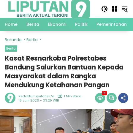
Langsung
ke
konten
Home
Berita
Ekonomi
Politik
Pemerintahan
Beranda
Berita
Berita
Kasat Resnarkoba Polrestabes
Bandung Salurkan Bantuan Kepada
Masyarakat dalam Rangka
Mendukung Ketahanan Pangan
85
Redaktur Liputan9.co
1 Min Baca
18 Juni 2026 - 09:25 WIB