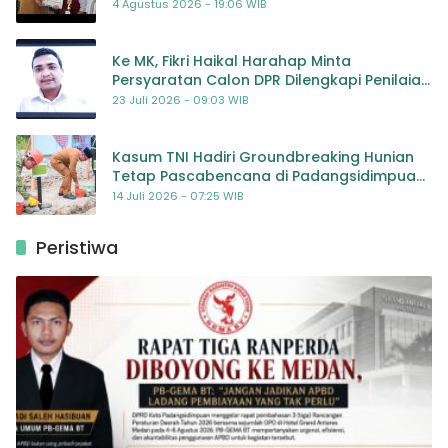
Dorong Kolaborasi Seluruh Pihak
4 Agustus 2026 - 19:06 WIB
Ke MK, Fikri Haikal Harahap Minta
Persyaratan Calon DPR Dilengkapi Penilaian
Kompetensi
23 Juli 2026 - 09:03 WIB
Kasum TNI Hadiri Groundbreaking Hunian
Tetap Pascabencana di Padangsidimpuan,
Harapan Baru bagi Penyintas
14 Juli 2026 - 07:25 WIB
Peristiwa