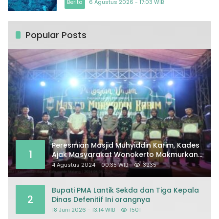
Berita
6 Agustus 2026 - 17:03 WIB
Popular Posts
Peresmian Masjid Muhyiddin Karim, Kades
1
Ajak Masyarakat Wonokerto Makmurkan
Masjid
4 Agustus 2024 - 00:35 WIB
3235
Bupati PMA Lantik Sekda dan Tiga Kepala
2
Dinas Defenitif Ini orangnya
18 Juni 2026 - 13:14 WIB
1501