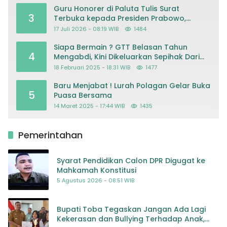
Guru Honorer di Paluta Tulis Surat
3
Terbuka kepada Presiden Prabowo,
Mohon Keadilan atas Dugaan
17 Juli 2026 - 08:19 WIB
1484
Kriminalisasi
Siapa Bermain ? GTT Belasan Tahun
4
Mengabdi, Kini Dikeluarkan Sepihak Dari
Dapodik
18 Februari 2025 - 18:31 WIB
1477
Baru Menjabat ! Lurah Polagan Gelar Buka
5
Puasa Bersama
14 Maret 2025 - 17:44 WIB
1435
Pemerintahan
Syarat Pendidikan Calon DPR Digugat ke
Mahkamah Konstitusi
5 Agustus 2026 - 08:51 WIB
Bupati Toba Tegaskan Jangan Ada Lagi
Kekerasan dan Bullying Terhadap Anak,