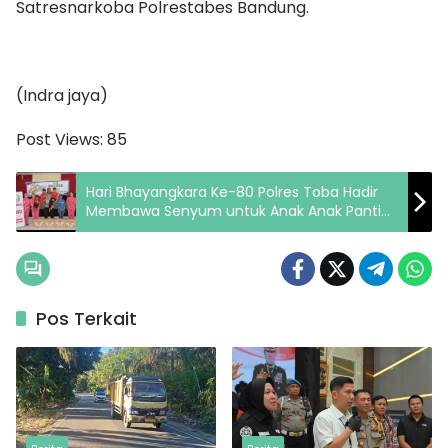
Satresnarkoba Polrestabes Bandung.
(Indra jaya)
Post Views:
85
Hari Bhayangkara Ke-80 Polres Toba Hadir
Membawa Senyum untuk Anak Anak Panti
Asuhan
Pos Terkait