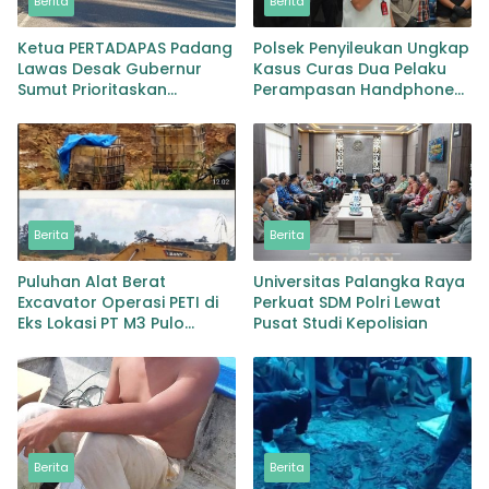
Berita
Berita
Ketua PERTADAPAS Padang
Polsek Penyileukan Ungkap
Lawas Desak Gubernur
Kasus Curas Dua Pelaku
Sumut Prioritaskan
Perampasan Handphone
Pelebaran Jalan Provinsi
Pelajar Ditangkap
Sibuhuan–Gunungtua
Berita
Berita
Puluhan Alat Berat
Universitas Palangka Raya
Excavator Operasi PETI di
Perkuat SDM Polri Lewat
Eks Lokasi PT M3 Pulo
Pusat Studi Kepolisian
Padang Diduga Dekingi
Oknum TNI
Berita
Berita