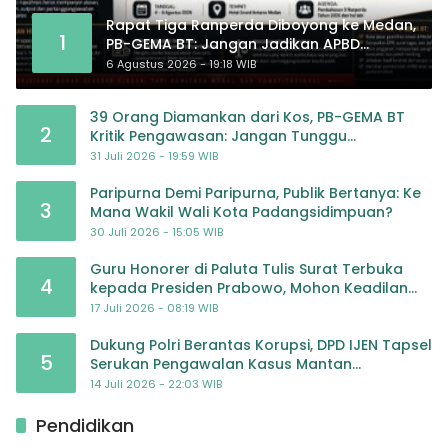
Rapat Tiga Ranperda Diboyong ke Medan,
1
PB-GEMA BT: Jangan Jadikan APBD
Ladang Pembiayaan yang Tak Perlu
6 Agustus 2026 - 19:18 WIB
39 Orang Diamankan dari Kos, PB-GEMA BT
2
Kritik Pengawasan: Jangan Tunggu
Masyarakat Bergerak Baru Negara Bertindak
31 Juli 2026 - 19:59 WIB
Paripurna Demi Paripurna, Publik Bertanya: Ke
3
Mana Wakil Wali Kota Padangsidimpuan?
30 Juli 2026 - 15:05 WIB
Guru Honorer di Paluta Tulis Surat Terbuka
4
kepada Presiden Prabowo, Mohon Keadilan
atas Dugaan Kriminalisasi
17 Juli 2026 - 08:19 WIB
Dukung Polri Berantas Korupsi, DPD IJEN Tapsel
5
Serukan Pengawalan Kasus Mantan
Jampidsus hingga Tuntas
14 Juli 2026 - 22:03 WIB
Pendidikan