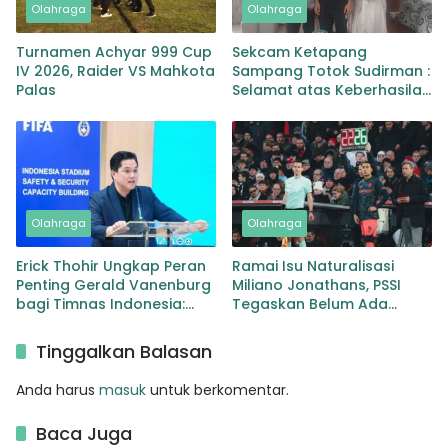
Olahraga
Olahraga
Turnamen Achyar 999 Cup
Sekcam Ketapang
IV 2026, Raider VS Mahkota
Sampang Totok Sudirman :
Palas
Selamat atas Keberhasilan
Moh Zacky Ubaidillah
Juara SEA Games di
Thailand
Olahraga
Olahraga
Erick Thohir Ungkap Peran
Ramai Isu Naturalisasi
Penting Gerald Vanenburg
Miliano Jonathans, PSSI
bagi Timnas Indonesia:
Tegaskan Belum Ada
Jaga Kesinambungan dari
Proses Resmi
U-17 hingga Senior
Tinggalkan Balasan
Anda harus
masuk
untuk berkomentar.
Baca Juga