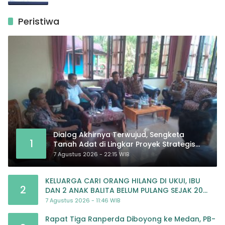
Peristiwa
Dialog Akhirnya Terwujud, Sengketa
1
Tanah Adat di Lingkar Proyek Strategis
Nasional Memasuki Babak Baru
7 Agustus 2026 - 22:15 WIB
KELUARGA CARI ORANG HILANG DI UKUI, IBU
2
DAN 2 ANAK BALITA BELUM PULANG SEJAK 20
JULI 2026
7 Agustus 2026 - 11:46 WIB
Rapat Tiga Ranperda Diboyong ke Medan, PB-