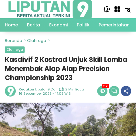
Langsung
ke
konten
Home
Berita
Ekonomi
Politik
Pemerintahan
Beranda
Olahraga
Olahraga
Kasdivif 2 Kostrad Unjuk Skill Lomba
Menembak Alap Alap Precision
Championship 2023
250
Redaktur Liputan9.co
2 Min Baca
16 September 2023 - 17:09 WIB