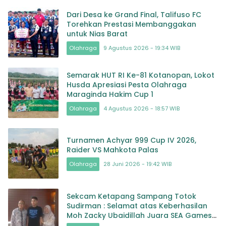
Dari Desa ke Grand Final, Talifuso FC
Torehkan Prestasi Membanggakan
untuk Nias Barat
Olahraga
9 Agustus 2026 - 19:34 WIB
Semarak HUT RI Ke-81 Kotanopan, Lokot
Husda Apresiasi Pesta Olahraga
Maraginda Hakim Cup 1
Olahraga
4 Agustus 2026 - 18:57 WIB
Turnamen Achyar 999 Cup IV 2026,
Raider VS Mahkota Palas
Olahraga
28 Juni 2026 - 19:42 WIB
Sekcam Ketapang Sampang Totok
Sudirman : Selamat atas Keberhasilan
Moh Zacky Ubaidillah Juara SEA Games
di Thailand