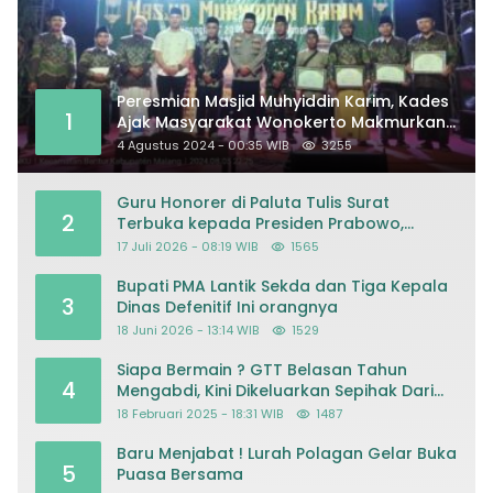
Peresmian Masjid Muhyiddin Karim, Kades
1
Ajak Masyarakat Wonokerto Makmurkan
Masjid
4 Agustus 2024 - 00:35 WIB
3255
Guru Honorer di Paluta Tulis Surat
2
Terbuka kepada Presiden Prabowo,
Mohon Keadilan atas Dugaan
17 Juli 2026 - 08:19 WIB
1565
Kriminalisasi
Bupati PMA Lantik Sekda dan Tiga Kepala
3
Dinas Defenitif Ini orangnya
18 Juni 2026 - 13:14 WIB
1529
Siapa Bermain ? GTT Belasan Tahun
4
Mengabdi, Kini Dikeluarkan Sepihak Dari
Dapodik
18 Februari 2025 - 18:31 WIB
1487
Baru Menjabat ! Lurah Polagan Gelar Buka
5
Puasa Bersama