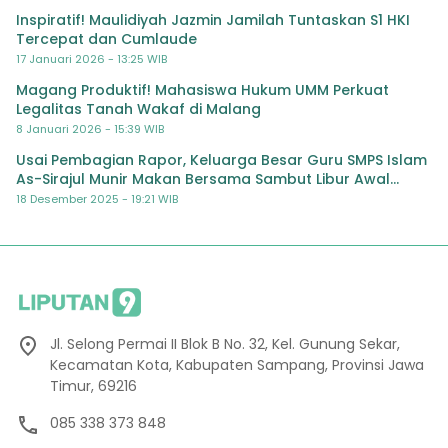
Inspiratif! Maulidiyah Jazmin Jamilah Tuntaskan S1 HKI
Tercepat dan Cumlaude
17 Januari 2026 - 13:25 WIB
Magang Produktif! Mahasiswa Hukum UMM Perkuat
Legalitas Tanah Wakaf di Malang
8 Januari 2026 - 15:39 WIB
Usai Pembagian Rapor, Keluarga Besar Guru SMPS Islam
As-Sirajul Munir Makan Bersama Sambut Libur Awal
Semester
18 Desember 2025 - 19:21 WIB
Jl. Selong Permai II Blok B No. 32, Kel. Gunung Sekar,
Kecamatan Kota, Kabupaten Sampang, Provinsi Jawa
Timur, 69216
085 338 373 848