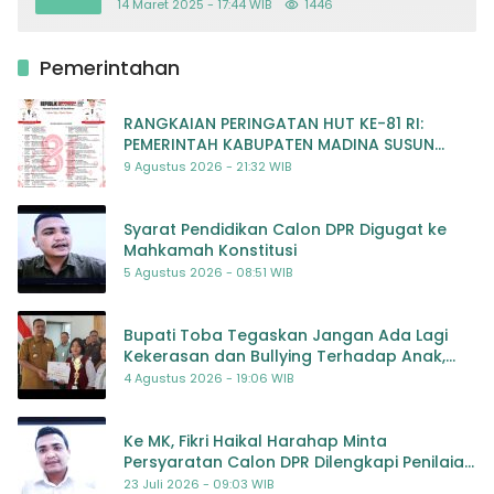
14 Maret 2025 - 17:44 WIB
1446
Pemerintahan
RANGKAIAN PERINGATAN HUT KE-81 RI:
PEMERINTAH KABUPATEN MADINA SUSUN
RENCANA KEGIATAN MERIAH DAN BERMAKNA
9 Agustus 2026 - 21:32 WIB
Syarat Pendidikan Calon DPR Digugat ke
Mahkamah Konstitusi
5 Agustus 2026 - 08:51 WIB
Bupati Toba Tegaskan Jangan Ada Lagi
Kekerasan dan Bullying Terhadap Anak,
Dorong Kolaborasi Seluruh Pihak
4 Agustus 2026 - 19:06 WIB
Ke MK, Fikri Haikal Harahap Minta
Persyaratan Calon DPR Dilengkapi Penilaian
Kompetensi
23 Juli 2026 - 09:03 WIB