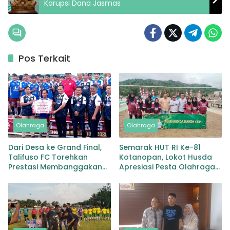
Korupsi Dana Jasmas
Pos Terkait
Olahraga
Olahraga
Dari Desa ke Grand Final,
Semarak HUT RI Ke-81
Talifuso FC Torehkan
Kotanopan, Lokot Husda
Prestasi Membanggakan
Apresiasi Pesta Olahraga
untuk Nias Barat
Maraginda Hakim Cup 1