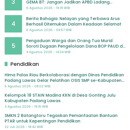
3
GEMA BT: Jangan Jadikan APBD Ladang
Pembiayaan yang Tak Perlu
6 Agustus 2026 - 19:18 WIB
Berita Bahagia: Nelayan yang Terbawa Arus
4
Berhasil Ditemukan Dalam Keadaan Selamat
6 Agustus 2026 - 09:57 WIB
Pengaduan Warga dan Orang Tua Murid
5
Soroti Dugaan Pengelolaan Dana BOP PAUD di
TK Al-Ikhlas Tapanuli Selatan
4 Agustus 2026 - 14:24 WIB
Pendidikan
Hima Palas Riau Berkolaborasi dengan Dinas Pendidikan
Padang Lawas Gelar Pelatihan OSIS SMP se-Kabupaten
Padang Lawas
5 Agustus 2026 - 08:02 WIB
Kelompok 18 STAIN Madina KKN di Desa Gonting Julu
Kabupaten Padang Lawas
3 Agustus 2026 - 19:15 WIB
SMKN 2 Batangtoru Tegaskan Pemanfaatan Bantuan
PTAR untuk Kepentingan Pendidikan
22 Juli 2026 - 18:42 WIB