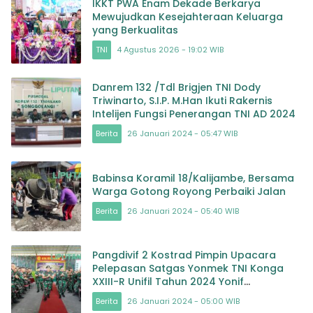
IKKT PWA Enam Dekade Berkarya
Mewujudkan Kesejahteraan Keluarga
yang Berkualitas
TNI
4 Agustus 2026 - 19:02 WIB
Danrem 132 /Tdl Brigjen TNI Dody
Triwinarto, S.I.P. M.Han Ikuti Rakernis
Intelijen Fungsi Penerangan TNI AD 2024
Berita
26 Januari 2024 - 05:47 WIB
Babinsa Koramil 18/Kalijambe, Bersama
Warga Gotong Royong Perbaiki Jalan
Berita
26 Januari 2024 - 05:40 WIB
Pangdivif 2 Kostrad Pimpin Upacara
Pelepasan Satgas Yonmek TNI Konga
XXIII-R Unifil Tahun 2024 Yonif
413/Bremoro/6/2 Kostrad
Berita
26 Januari 2024 - 05:00 WIB