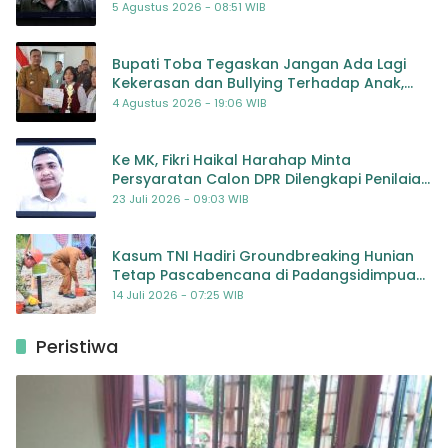
5 Agustus 2026 - 08:51 WIB
Bupati Toba Tegaskan Jangan Ada Lagi
Kekerasan dan Bullying Terhadap Anak,
Dorong Kolaborasi Seluruh Pihak
4 Agustus 2026 - 19:06 WIB
Ke MK, Fikri Haikal Harahap Minta
Persyaratan Calon DPR Dilengkapi Penilaian
Kompetensi
23 Juli 2026 - 09:03 WIB
Kasum TNI Hadiri Groundbreaking Hunian
Tetap Pascabencana di Padangsidimpuan,
Harapan Baru bagi Penyintas
14 Juli 2026 - 07:25 WIB
Peristiwa