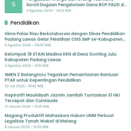
5
Soroti Dugaan Pengelolaan Dana BOP PAUD di
TK Al-Ikhlas Tapanuli Selatan
4 Agustus 2026 - 14:24 WIB
Pendidikan
Hima Palas Riau Berkolaborasi dengan Dinas Pendidikan
Padang Lawas Gelar Pelatihan OSIS SMP se-Kabupaten
Padang Lawas
5 Agustus 2026 - 08:02 WIB
Kelompok 18 STAIN Madina KKN di Desa Gonting Julu
Kabupaten Padang Lawas
3 Agustus 2026 - 19:15 WIB
SMKN 2 Batangtoru Tegaskan Pemanfaatan Bantuan
PTAR untuk Kepentingan Pendidikan
22 Juli 2026 - 18:42 WIB
Inspiratif! Maulidiyah Jazmin Jamilah Tuntaskan S1 HKI
Tercepat dan Cumlaude
17 Januari 2026 - 13:25 WIB
Magang Produktif! Mahasiswa Hukum UMM Perkuat
Legalitas Tanah Wakaf di Malang
8 Januari 2026 - 15:39 WIB