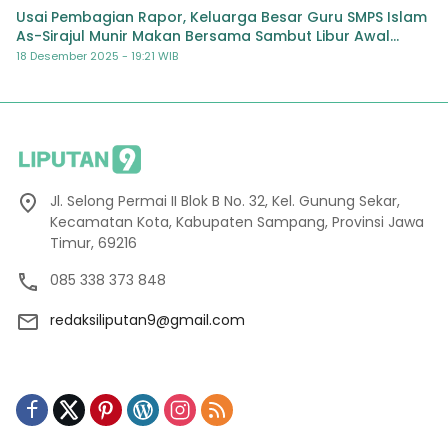
Usai Pembagian Rapor, Keluarga Besar Guru SMPS Islam
As-Sirajul Munir Makan Bersama Sambut Libur Awal
Semester
18 Desember 2025 - 19:21 WIB
Jl. Selong Permai II Blok B No. 32, Kel. Gunung Sekar,
Kecamatan Kota, Kabupaten Sampang, Provinsi Jawa
Timur, 69216
085 338 373 848
redaksiliputan9@gmail.com