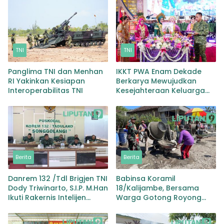
TNI
TNI
Panglima TNI dan Menhan
IKKT PWA Enam Dekade
RI Yakinkan Kesiapan
Berkarya Mewujudkan
Interoperabilitas TNI
Kesejahteraan Keluarga
yang Berkualitas
Berita
Berita
Danrem 132 /Tdl Brigjen TNI
Babinsa Koramil
Dody Triwinarto, S.I.P. M.Han
18/Kalijambe, Bersama
Ikuti Rakernis Intelijen
Warga Gotong Royong
Fungsi Penerangan TNI AD
Perbaiki Jalan
2024