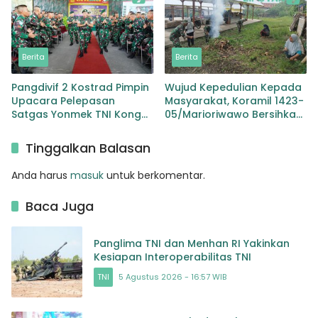
Berita
Berita
Pangdivif 2 Kostrad Pimpin
Wujud Kepedulian Kepada
Upacara Pelepasan
Masyarakat, Koramil 1423-
Satgas Yonmek TNI Konga
05/Marioriwawo Bersihkan
XXIII-R Unifil Tahun 2024
Pasar Adat Watu
Yonif 413/Bremoro/6/2
Tinggalkan Balasan
Kostrad
Anda harus
masuk
untuk berkomentar.
Baca Juga
Panglima TNI dan Menhan RI Yakinkan
Kesiapan Interoperabilitas TNI
TNI
5 Agustus 2026 - 16:57 WIB