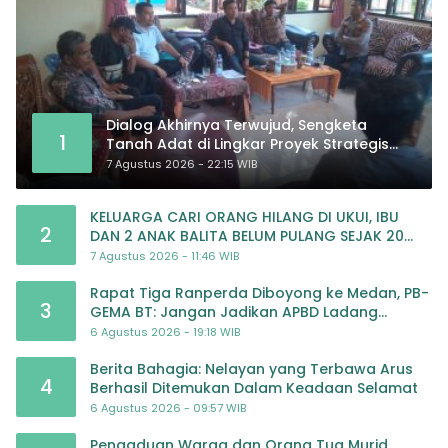
Dialog Akhirnya Terwujud, Sengketa
1
Tanah Adat di Lingkar Proyek Strategis
Nasional Memasuki Babak Baru
7 Agustus 2026 - 22:15 WIB
KELUARGA CARI ORANG HILANG DI UKUI, IBU
2
DAN 2 ANAK BALITA BELUM PULANG SEJAK 20
JULI 2026
7 Agustus 2026 - 11:46 WIB
Rapat Tiga Ranperda Diboyong ke Medan, PB-
3
GEMA BT: Jangan Jadikan APBD Ladang
Pembiayaan yang Tak Perlu
6 Agustus 2026 - 19:18 WIB
Berita Bahagia: Nelayan yang Terbawa Arus
4
Berhasil Ditemukan Dalam Keadaan Selamat
6 Agustus 2026 - 09:57 WIB
Pengaduan Warga dan Orang Tua Murid