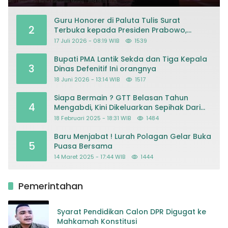
Guru Honorer di Paluta Tulis Surat
2
Terbuka kepada Presiden Prabowo,
Mohon Keadilan atas Dugaan
17 Juli 2026 - 08:19 WIB
1539
Kriminalisasi
Bupati PMA Lantik Sekda dan Tiga Kepala
3
Dinas Defenitif Ini orangnya
18 Juni 2026 - 13:14 WIB
1517
Siapa Bermain ? GTT Belasan Tahun
4
Mengabdi, Kini Dikeluarkan Sepihak Dari
Dapodik
18 Februari 2025 - 18:31 WIB
1484
Baru Menjabat ! Lurah Polagan Gelar Buka
5
Puasa Bersama
14 Maret 2025 - 17:44 WIB
1444
Pemerintahan
Syarat Pendidikan Calon DPR Digugat ke
Mahkamah Konstitusi