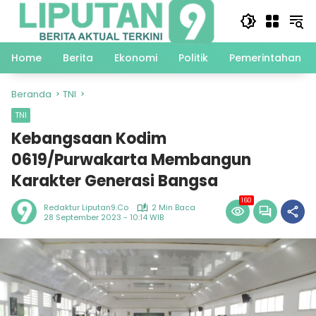
Langsung
ke
konten
Home
Berita
Ekonomi
Politik
Pemerintahan
Beranda
TNI
TNI
Kebangsaan Kodim
0619/Purwakarta Membangun
Karakter Generasi Bangsa
160
Redaktur Liputan9.co
2 Min Baca
28 September 2023 - 10:14 WIB