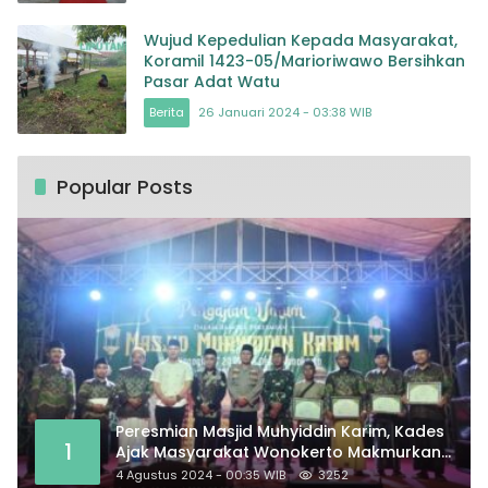
Wujud Kepedulian Kepada Masyarakat,
Koramil 1423-05/Marioriwawo Bersihkan
Pasar Adat Watu
Berita
26 Januari 2024 - 03:38 WIB
Popular Posts
Peresmian Masjid Muhyiddin Karim, Kades
1
Ajak Masyarakat Wonokerto Makmurkan
Masjid
4 Agustus 2024 - 00:35 WIB
3252