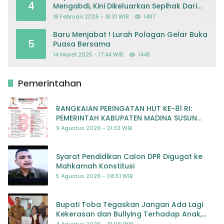
4
Mengabdi, Kini Dikeluarkan Sepihak Dari
Dapodik
18 Februari 2025 - 18:31 WIB
1487
Baru Menjabat ! Lurah Polagan Gelar Buka
5
Puasa Bersama
14 Maret 2025 - 17:44 WIB
1445
Pemerintahan
RANGKAIAN PERINGATAN HUT KE-81 RI:
PEMERINTAH KABUPATEN MADINA SUSUN
RENCANA KEGIATAN MERIAH DAN BERMAKNA
9 Agustus 2026 - 21:32 WIB
Syarat Pendidikan Calon DPR Digugat ke
Mahkamah Konstitusi
5 Agustus 2026 - 08:51 WIB
Bupati Toba Tegaskan Jangan Ada Lagi
Kekerasan dan Bullying Terhadap Anak,
Dorong Kolaborasi Seluruh Pihak