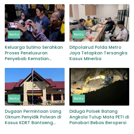
Pengguna Jalan Soroti
Orang dan 3 Clurit
Kondisi Gelap
Diamankan
Berita
Berita
Keluarga Sutimo Serahkan
Ditpolairud Polda Metro
Proses Penelusuran
Jaya Tetapkan Tersangka
Penyebab Kematian
Kasus Minerba
Kepada Polisi
Berita
Berita
Dugaan Permintaan Uang
Diduga Polsek Batang
Oknum Penyidik Polwan di
Angkola Tutup Mata PETI di
Kasus KDRT Bantaeng
Panabari Bebas Beropersi
Didalami Paminal