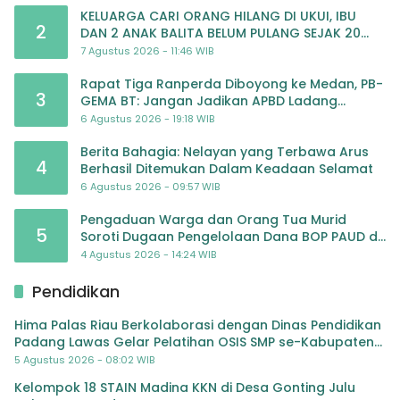
KELUARGA CARI ORANG HILANG DI UKUI, IBU
2
DAN 2 ANAK BALITA BELUM PULANG SEJAK 20
JULI 2026
7 Agustus 2026 - 11:46 WIB
Rapat Tiga Ranperda Diboyong ke Medan, PB-
3
GEMA BT: Jangan Jadikan APBD Ladang
Pembiayaan yang Tak Perlu
6 Agustus 2026 - 19:18 WIB
Berita Bahagia: Nelayan yang Terbawa Arus
4
Berhasil Ditemukan Dalam Keadaan Selamat
6 Agustus 2026 - 09:57 WIB
Pengaduan Warga dan Orang Tua Murid
5
Soroti Dugaan Pengelolaan Dana BOP PAUD di
TK Al-Ikhlas Tapanuli Selatan
4 Agustus 2026 - 14:24 WIB
Pendidikan
Hima Palas Riau Berkolaborasi dengan Dinas Pendidikan
Padang Lawas Gelar Pelatihan OSIS SMP se-Kabupaten
Padang Lawas
5 Agustus 2026 - 08:02 WIB
Kelompok 18 STAIN Madina KKN di Desa Gonting Julu