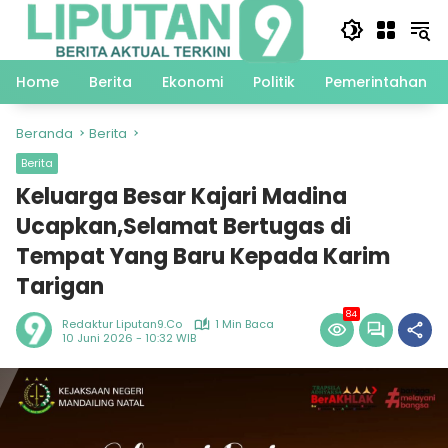
Langsung
ke
konten
Home
Berita
Ekonomi
Politik
Pemerintahan
Beranda
Berita
Berita
Keluarga Besar Kajari Madina
Ucapkan,Selamat Bertugas di
Tempat Yang Baru Kepada Karim
Tarigan
84
Redaktur Liputan9.co
1 Min Baca
10 Juni 2026 - 10:32 WIB