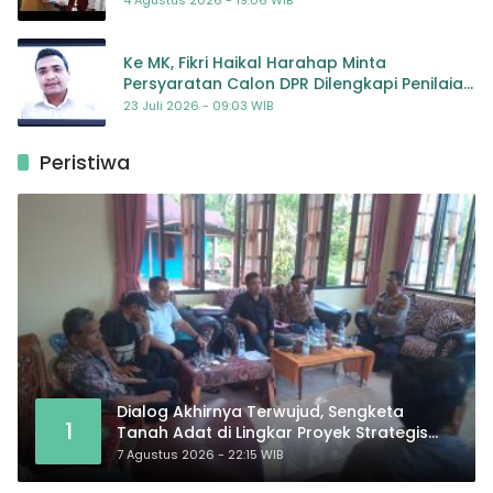
4 Agustus 2026 - 19:06 WIB
Ke MK, Fikri Haikal Harahap Minta
Persyaratan Calon DPR Dilengkapi Penilaian
Kompetensi
23 Juli 2026 - 09:03 WIB
Peristiwa
Dialog Akhirnya Terwujud, Sengketa
1
Tanah Adat di Lingkar Proyek Strategis
Nasional Memasuki Babak Baru
7 Agustus 2026 - 22:15 WIB