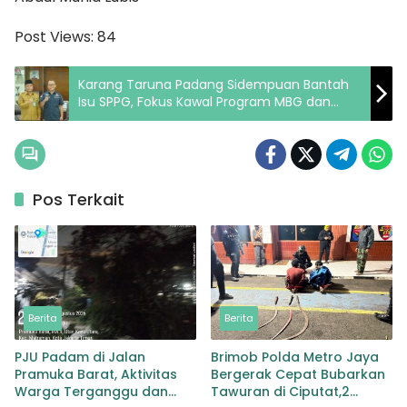
Post Views:
84
Karang Taruna Padang Sidempuan Bantah
Isu SPPG, Fokus Kawal Program MBG dan
Pemberdayaan Petani Lokal
Pos Terkait
Berita
Berita
PJU Padam di Jalan
Brimob Polda Metro Jaya
Pramuka Barat, Aktivitas
Bergerak Cepat Bubarkan
Warga Terganggu dan
Tawuran di Ciputat,2