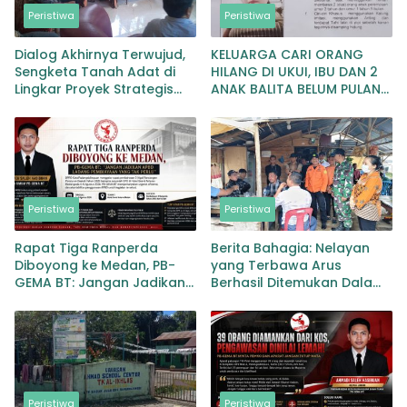
Peristiwa
Peristiwa
Dialog Akhirnya Terwujud,
KELUARGA CARI ORANG
Sengketa Tanah Adat di
HILANG DI UKUI, IBU DAN 2
Lingkar Proyek Strategis
ANAK BALITA BELUM PULANG
Nasional Memasuki Babak
SEJAK 20 JULI 2026
Baru
Peristiwa
Peristiwa
Rapat Tiga Ranperda
Berita Bahagia: Nelayan
Diboyong ke Medan, PB-
yang Terbawa Arus
GEMA BT: Jangan Jadikan
Berhasil Ditemukan Dalam
APBD Ladang Pembiayaan
Keadaan Selamat
yang Tak Perlu
Peristiwa
Peristiwa