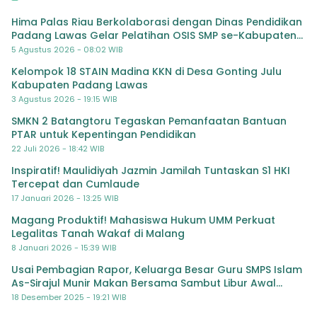
Hima Palas Riau Berkolaborasi dengan Dinas Pendidikan
Padang Lawas Gelar Pelatihan OSIS SMP se-Kabupaten
Padang Lawas
5 Agustus 2026 - 08:02 WIB
Kelompok 18 STAIN Madina KKN di Desa Gonting Julu
Kabupaten Padang Lawas
3 Agustus 2026 - 19:15 WIB
SMKN 2 Batangtoru Tegaskan Pemanfaatan Bantuan
PTAR untuk Kepentingan Pendidikan
22 Juli 2026 - 18:42 WIB
Inspiratif! Maulidiyah Jazmin Jamilah Tuntaskan S1 HKI
Tercepat dan Cumlaude
17 Januari 2026 - 13:25 WIB
Magang Produktif! Mahasiswa Hukum UMM Perkuat
Legalitas Tanah Wakaf di Malang
8 Januari 2026 - 15:39 WIB
Usai Pembagian Rapor, Keluarga Besar Guru SMPS Islam
As-Sirajul Munir Makan Bersama Sambut Libur Awal
Semester
18 Desember 2025 - 19:21 WIB