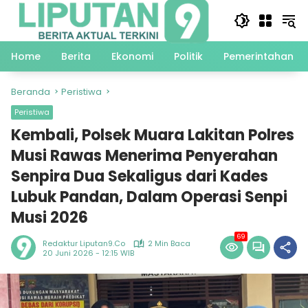
Langsung
ke
konten
Home
Berita
Ekonomi
Politik
Pemerintahan
Beranda
Peristiwa
Peristiwa
Kembali, Polsek Muara Lakitan Polres
Musi Rawas Menerima Penyerahan
Senpira Dua Sekaligus dari Kades
Lubuk Pandan, Dalam Operasi Senpi
Musi 2026
69
Redaktur Liputan9.co
2 Min Baca
20 Juni 2026 - 12:15 WIB