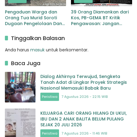
Pengaduan Warga dan
39 Orang Diamankan dari
Orang Tua Murid Soroti
Kos, PB-GEMA BT Kritik
Dugaan Pengelolaan Dana
Pengawasan: Jangan
BOP PAUD di TK Al-Ikhlas
Tunggu Masyarakat
Tapanuli Selatan
Bergerak Baru Negara
Tinggalkan Balasan
Bertindak
Anda harus
masuk
untuk berkomentar.
Baca Juga
Dialog Akhirnya Terwujud, Sengketa
Tanah Adat di Lingkar Proyek Strategis
Nasional Memasuki Babak Baru
Peristiwa
7 Agustus 2026 - 22:15 WIB
KELUARGA CARI ORANG HILANG DI UKUI,
IBU DAN 2 ANAK BALITA BELUM PULANG
SEJAK 20 JULI 2026
Peristiwa
7 Agustus 2026 - 11:46 WIB