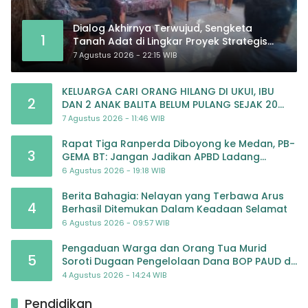
Dialog Akhirnya Terwujud, Sengketa
1
Tanah Adat di Lingkar Proyek Strategis
Nasional Memasuki Babak Baru
7 Agustus 2026 - 22:15 WIB
KELUARGA CARI ORANG HILANG DI UKUI, IBU
2
DAN 2 ANAK BALITA BELUM PULANG SEJAK 20
JULI 2026
7 Agustus 2026 - 11:46 WIB
Rapat Tiga Ranperda Diboyong ke Medan, PB-
3
GEMA BT: Jangan Jadikan APBD Ladang
Pembiayaan yang Tak Perlu
6 Agustus 2026 - 19:18 WIB
Berita Bahagia: Nelayan yang Terbawa Arus
4
Berhasil Ditemukan Dalam Keadaan Selamat
6 Agustus 2026 - 09:57 WIB
Pengaduan Warga dan Orang Tua Murid
5
Soroti Dugaan Pengelolaan Dana BOP PAUD di
TK Al-Ikhlas Tapanuli Selatan
4 Agustus 2026 - 14:24 WIB
Pendidikan