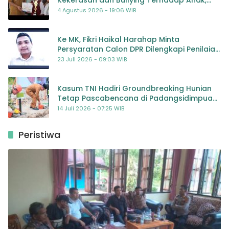
Dorong Kolaborasi Seluruh Pihak
4 Agustus 2026 - 19:06 WIB
Ke MK, Fikri Haikal Harahap Minta
Persyaratan Calon DPR Dilengkapi Penilaian
Kompetensi
23 Juli 2026 - 09:03 WIB
Kasum TNI Hadiri Groundbreaking Hunian
Tetap Pascabencana di Padangsidimpuan,
Harapan Baru bagi Penyintas
14 Juli 2026 - 07:25 WIB
Peristiwa