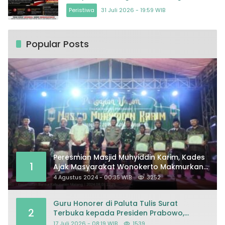
Bertindak
Peristiwa
31 Juli 2026 - 19:59 WIB
Popular Posts
Peresmian Masjid Muhyiddin Karim, Kades
1
Ajak Masyarakat Wonokerto Makmurkan
Masjid
4 Agustus 2024 - 00:35 WIB
3252
Guru Honorer di Paluta Tulis Surat
2
Terbuka kepada Presiden Prabowo,
Mohon Keadilan atas Dugaan
17 Juli 2026 - 08:19 WIB
1539