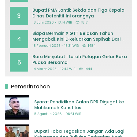
Kriminalisasi
Bupati PMA Lantik Sekda dan Tiga Kepala
3
Dinas Defenitif Ini orangnya
18 Juni 2026 - 13:14 WIB
1517
Siapa Bermain ? GTT Belasan Tahun
4
Mengabdi, Kini Dikeluarkan Sepihak Dari
Dapodik
18 Februari 2025 - 18:31 WIB
1484
Baru Menjabat ! Lurah Polagan Gelar Buka
5
Puasa Bersama
14 Maret 2025 - 17:44 WIB
1444
Pemerintahan
Syarat Pendidikan Calon DPR Digugat ke
Mahkamah Konstitusi
5 Agustus 2026 - 08:51 WIB
Bupati Toba Tegaskan Jangan Ada Lagi
Kekerasan dan Bullying Terhadap Anak,