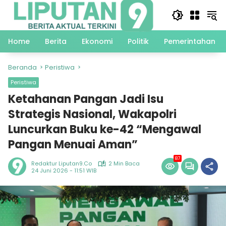
Langsung
ke
konten
Home
Berita
Ekonomi
Politik
Pemerintahan
Beranda
Peristiwa
Peristiwa
Ketahanan Pangan Jadi Isu
Strategis Nasional, Wakapolri
Luncurkan Buku ke-42 “Mengawal
Pangan Menuai Aman”
87
Redaktur Liputan9.co
2 Min Baca
24 Juni 2026 - 11:51 WIB