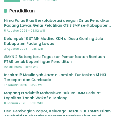
Pendidikan
Hima Palas Riau Berkolaborasi dengan Dinas Pendidikan
Padang Lawas Gelar Pelatihan OSIS SMP se-Kabupaten
Padang Lawas
5 Agustus 2026 - 08:02 WIB
Kelompok 18 STAIN Madina KKN di Desa Gonting Julu
Kabupaten Padang Lawas
3 Agustus 2026 - 19:15 WIB
SMKN 2 Batangtoru Tegaskan Pemanfaatan Bantuan
PTAR untuk Kepentingan Pendidikan
22 Juli 2026 - 18:42 WIB
Inspiratif! Maulidiyah Jazmin Jamilah Tuntaskan S1 HKI
Tercepat dan Cumlaude
17 Januari 2026 - 13:25 WIB
Magang Produktif! Mahasiswa Hukum UMM Perkuat
Legalitas Tanah Wakaf di Malang
8 Januari 2026 - 15:39 WIB
Usai Pembagian Rapor, Keluarga Besar Guru SMPS Islam
As-Sirajul Munir Makan Bersama Sambut Libur Awal