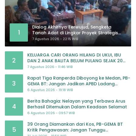
Dialog Akhirnya Terwujud, Sengketa
1
Tanah Adat di Lingkar Proyek Strategis
Nasional Memasuki Babak Baru
7 Agustus 2026 - 22:15 WIB
KELUARGA CARI ORANG HILANG DI UKUI, IBU
2
DAN 2 ANAK BALITA BELUM PULANG SEJAK 20
JULI 2026
7 Agustus 2026 - 11:46 WIB
Rapat Tiga Ranperda Diboyong ke Medan, PB-
3
GEMA BT: Jangan Jadikan APBD Ladang
Pembiayaan yang Tak Perlu
6 Agustus 2026 - 19:18 WIB
Berita Bahagia: Nelayan yang Terbawa Arus
4
Berhasil Ditemukan Dalam Keadaan Selamat
6 Agustus 2026 - 09:57 WIB
39 Orang Diamankan dari Kos, PB-GEMA BT
5
Kritik Pengawasan: Jangan Tunggu
Masyarakat Bergerak Baru Negara Bertindak
31 Juli 2026 - 19:59 WIB