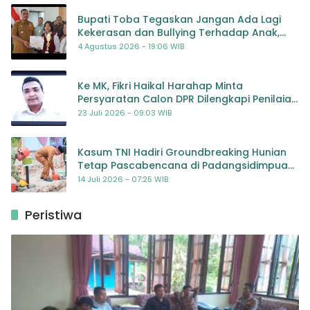
Bupati Toba Tegaskan Jangan Ada Lagi
Kekerasan dan Bullying Terhadap Anak,
Dorong Kolaborasi Seluruh Pihak
4 Agustus 2026 - 19:06 WIB
Ke MK, Fikri Haikal Harahap Minta
Persyaratan Calon DPR Dilengkapi Penilaian
Kompetensi
23 Juli 2026 - 09:03 WIB
Kasum TNI Hadiri Groundbreaking Hunian
Tetap Pascabencana di Padangsidimpuan,
Harapan Baru bagi Penyintas
14 Juli 2026 - 07:25 WIB
Peristiwa