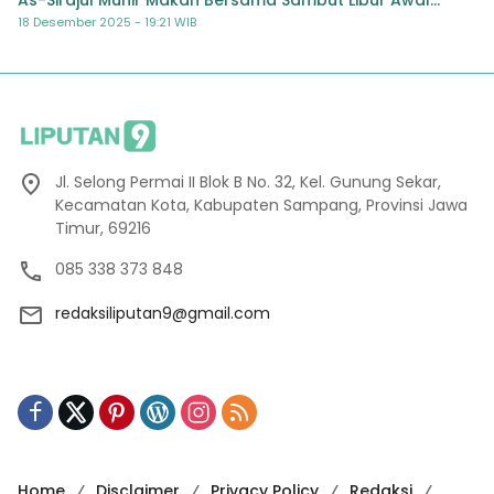
Semester
18 Desember 2025 - 19:21 WIB
Jl. Selong Permai II Blok B No. 32, Kel. Gunung Sekar,
Kecamatan Kota, Kabupaten Sampang, Provinsi Jawa
Timur, 69216
085 338 373 848
redaksiliputan9@gmail.com
Home
Disclaimer
Privacy Policy
Redaksi