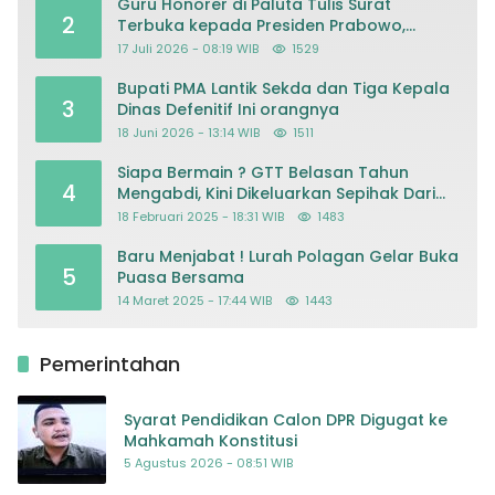
Guru Honorer di Paluta Tulis Surat
2
Terbuka kepada Presiden Prabowo,
Mohon Keadilan atas Dugaan
17 Juli 2026 - 08:19 WIB
1529
Kriminalisasi
Bupati PMA Lantik Sekda dan Tiga Kepala
3
Dinas Defenitif Ini orangnya
18 Juni 2026 - 13:14 WIB
1511
Siapa Bermain ? GTT Belasan Tahun
4
Mengabdi, Kini Dikeluarkan Sepihak Dari
Dapodik
18 Februari 2025 - 18:31 WIB
1483
Baru Menjabat ! Lurah Polagan Gelar Buka
5
Puasa Bersama
14 Maret 2025 - 17:44 WIB
1443
Pemerintahan
Syarat Pendidikan Calon DPR Digugat ke
Mahkamah Konstitusi
5 Agustus 2026 - 08:51 WIB