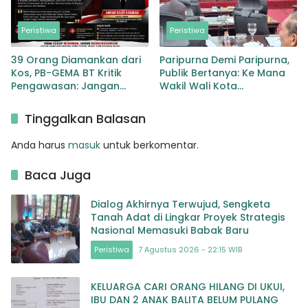
Peristiwa
Peristiwa
39 Orang Diamankan dari
Paripurna Demi Paripurna,
Kos, PB-GEMA BT Kritik
Publik Bertanya: Ke Mana
Pengawasan: Jangan
Wakil Wali Kota
Tunggu Masyarakat
Padangsidimpuan?
Bergerak Baru Negara
Tinggalkan Balasan
Bertindak
Anda harus
masuk
untuk berkomentar.
Baca Juga
Dialog Akhirnya Terwujud, Sengketa
Tanah Adat di Lingkar Proyek Strategis
Nasional Memasuki Babak Baru
Peristiwa
7 Agustus 2026 - 22:15 WIB
KELUARGA CARI ORANG HILANG DI UKUI,
IBU DAN 2 ANAK BALITA BELUM PULANG