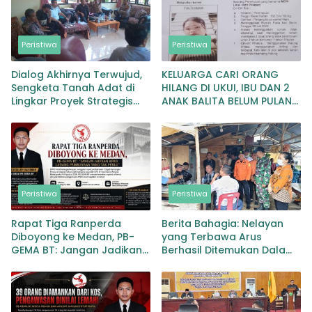
Peristiwa
Peristiwa
Dialog Akhirnya Terwujud,
KELUARGA CARI ORANG
Sengketa Tanah Adat di
HILANG DI UKUI, IBU DAN 2
Lingkar Proyek Strategis
ANAK BALITA BELUM PULANG
Nasional Memasuki Babak
SEJAK 20 JULI 2026
Baru
Peristiwa
Peristiwa
Rapat Tiga Ranperda
Berita Bahagia: Nelayan
Diboyong ke Medan, PB-
yang Terbawa Arus
GEMA BT: Jangan Jadikan
Berhasil Ditemukan Dalam
APBD Ladang Pembiayaan
Keadaan Selamat
yang Tak Perlu