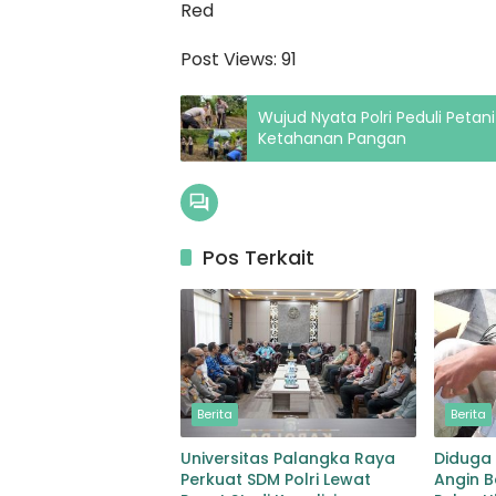
Red
Post Views:
91
Wujud Nyata Polri Peduli Peta
Ketahanan Pangan
Pos Terkait
Berita
Berita
Universitas Palangka Raya
Diduga
Perkuat SDM Polri Lewat
Angin 