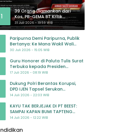
39 Orang Diamankan dari
1
Kos, PB-GEMA BT Kritik
Pengawasan: Jangan Tunggu
31 Juli 2026 - 19:59 WIB
Masyarakat Bergerak Baru
Negara Bertindak
Paripurna Demi Paripurna, Publik
Bertanya: Ke Mana Wakil Wali
Kota Padangsidimpuan?
30 Juli 2026 - 15:05 WIB
Guru Honorer di Paluta Tulis Surat
Terbuka kepada Presiden
Prabowo, Mohon Keadilan atas
17 Juli 2026 - 08:19 WIB
Dugaan Kriminalisasi
Dukung Polri Berantas Korupsi,
DPD IJEN Tapsel Serukan
Pengawalan Kasus Mantan
14 Juli 2026 - 22:03 WIB
Jampidsus hingga Tuntas
KAYU TAK BERJEJAK DI PT BEEST:
SAMPAI KAPAN BUMI TAPTENG
DIKORBANKAN DEMI KEUNTUNGAN?
14 Juli 2026 - 12:22 WIB
KETUA DPW SUMUT IJEN DESAK APH
TINDAK TEGA
ndidikan