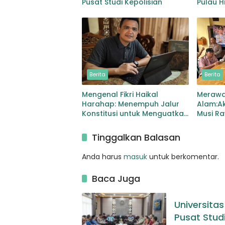
Pusat Studi Kepolisian
Pulau H
Pencar
Berita
Berita
Mengenal Fikri Haikal
Merawa
Harahap: Menempuh Jalur
Alam:Ak
Konstitusi untuk Menguatkan
Musi Ra
Demokrasi
Kesehat
Tinggalkan Balasan
Anda harus
masuk
untuk berkomentar.
Baca Juga
Universita
Pusat Studi