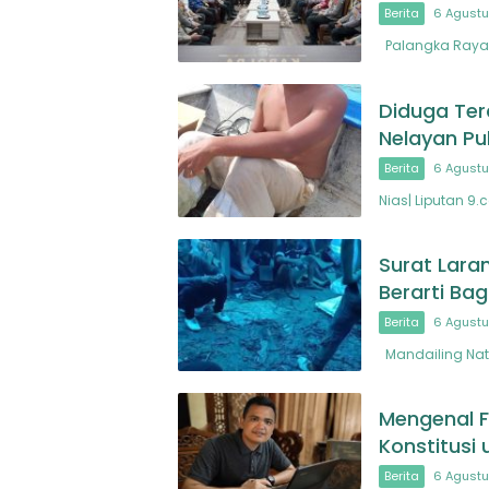
Berita
6 Agustu
Palangka Raya, 
Diduga Ter
Nelayan Pu
Berita
6 Agustu
Nias| Liputan 9.
Surat Lara
Berarti Ba
Berita
6 Agustu
Mandailing Nata
Mengenal F
Konstitusi
Berita
6 Agustu