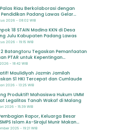
Palas Riau Berkolaborasi dengan
 Pendidikan Padang Lawas Gelar
ihan OSIS SMP se-Kabupaten Padang
tus 2026 - 08:02 WIB
s
pok 18 STAIN Madina KKN di Desa
ing Julu Kabupaten Padang Lawas
us 2026 - 19:15 WIB
 2 Batangtoru Tegaskan Pemanfaatan
an PTAR untuk Kepentingan
dikan
 2026 - 18:42 WIB
ratif! Maulidiyah Jazmin Jamilah
skan S1 HKI Tercepat dan Cumlaude
ari 2026 - 13:25 WIB
ng Produktif! Mahasiswa Hukum UMM
at Legalitas Tanah Wakaf di Malang
ri 2026 - 15:39 WIB
Pembagian Rapor, Keluarga Besar
SMPS Islam As-Sirajul Munir Makan
ma Sambut Libur Awal Semester
mber 2025 - 19:21 WIB