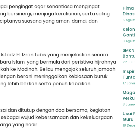
ebagai pengingat agar senantiasa mengingat
Hima 
ing bersinergi, menjaga kerukunan, serta saling
Dinas
Pelat
5 Agus
rciptanya suasana yang aman, damai, dan
Lawa
Kelom
Gont
3 Agust
SMKN
tadz H. Izron Lubis yang menjelaskan secara
Bantu
 baru Islam, yang bermula dari peristiwa hijrahnya
Pendi
22 Juli
ah ke Madinah. Beliau mengajak seluruh jamaah
Inspi
dengan berani meninggalkan kebiasaan buruk
Tunta
g lebih berkah serta penuh kebaikan.
17 Janu
Maga
Perku
8 Janua
sai dan ditutup dengan doa bersama, kegiatan
Usai 
 sebagai wujud kebersamaan dan kekeluargaan
Guru 
arga yang hadir.
Bersa
18 Dese