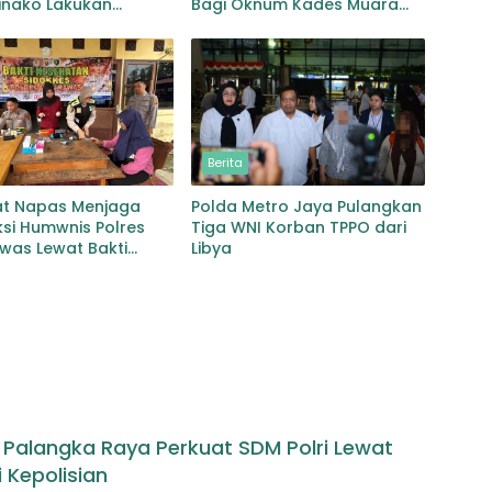
inako Lakukan
Bagi Oknum Kades Muara
ian
Botung Kota Nopan
Berita
t Napas Menjaga
Polda Metro Jaya Pulangkan
si Humwnis Polres
Tiga WNI Korban TPPO dari
was Lewat Bakti
Libya
an Mitigasi Karhutla
s Palangka Raya Perkuat SDM Polri Lewat
 Kepolisian