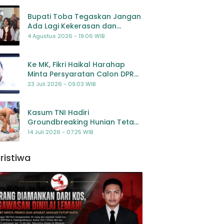
Bupati Toba Tegaskan Jangan
Ada Lagi Kekerasan dan
Bullying Terhadap Anak,
4 Agustus 2026 - 19:06 WIB
Dorong Kolaborasi Seluruh
Pihak
Ke MK, Fikri Haikal Harahap
Minta Persyaratan Calon DPR
Dilengkapi Penilaian
23 Juli 2026 - 09:03 WIB
Kompetensi
Kasum TNI Hadiri
Groundbreaking Hunian Tetap
Pascabencana di
14 Juli 2026 - 07:25 WIB
Padangsidimpuan, Harapan
Baru bagi Penyintas
ristiwa