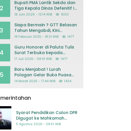
Bupati PMA Lantik Sekda dan
2
Tiga Kepala Dinas Defenitif Ini
orangnya
18 Juni 2026 - 13:14 WIB
1500
Siapa Bermain ? GTT Belasan
3
Tahun Mengabdi, Kini
Dikeluarkan Sepihak Dari
18 Februari 2025 - 18:31 WIB
1477
Dapodik
Guru Honorer di Paluta Tulis
4
Surat Terbuka kepada
Presiden Prabowo, Mohon
17 Juli 2026 - 08:19 WIB
1477
Keadilan atas Dugaan
Kriminalisasi
Baru Menjabat ! Lurah
5
Polagan Gelar Buka Puasa
Bersama
14 Maret 2025 - 17:44 WIB
1434
emerintahan
Syarat Pendidikan Calon DPR
Digugat ke Mahkamah
Konstitusi
5 Agustus 2026 - 08:51 WIB