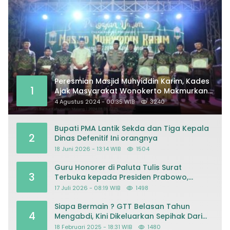
Peresmian Masjid Muhyiddin Karim, Kades
1
Ajak Masyarakat Wonokerto Makmurkan
Masjid
4 Agustus 2024 - 00:35 WIB
3240
Bupati PMA Lantik Sekda dan Tiga Kepala
2
Dinas Defenitif Ini orangnya
18 Juni 2026 - 13:14 WIB
1504
Guru Honorer di Paluta Tulis Surat
3
Terbuka kepada Presiden Prabowo,
Mohon Keadilan atas Dugaan
17 Juli 2026 - 08:19 WIB
1498
Kriminalisasi
Siapa Bermain ? GTT Belasan Tahun
4
Mengabdi, Kini Dikeluarkan Sepihak Dari
Dapodik
18 Februari 2025 - 18:31 WIB
1480