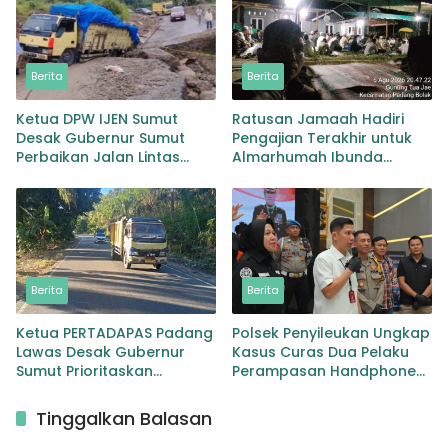
Sabu
Berita
Berita
Ketua DPW IJEN Sumut
Ratusan Jamaah Hadiri
Desak Gubernur Sumut
Pengajian Terakhir untuk
Perbaikan Jalan Lintas
Almarhumah Ibunda
Provinsi Jembatan Merah
Kepala BKD Padang Lawas
Lingga Bayu
Berita
Berita
Ketua PERTADAPAS Padang
Polsek Penyileukan Ungkap
Lawas Desak Gubernur
Kasus Curas Dua Pelaku
Sumut Prioritaskan
Perampasan Handphone
Pelebaran Jalan Provinsi
Pelajar Ditangkap
Sibuhuan–Gunungtua
Tinggalkan Balasan