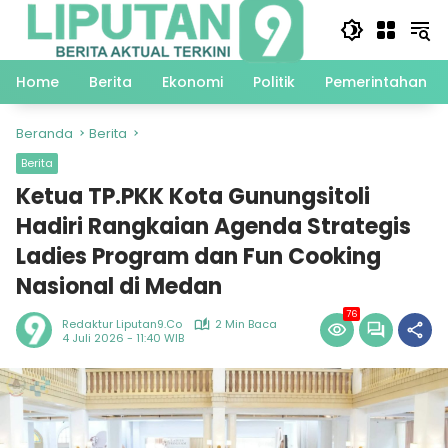
Langsung
ke
konten
Home
Berita
Ekonomi
Politik
Pemerintahan
Beranda
Berita
Berita
Ketua TP.PKK Kota Gunungsitoli
Hadiri Rangkaian Agenda Strategis
Ladies Program dan Fun Cooking
Nasional di Medan
76
Redaktur Liputan9.co
2 Min Baca
4 Juli 2026 - 11:40 WIB