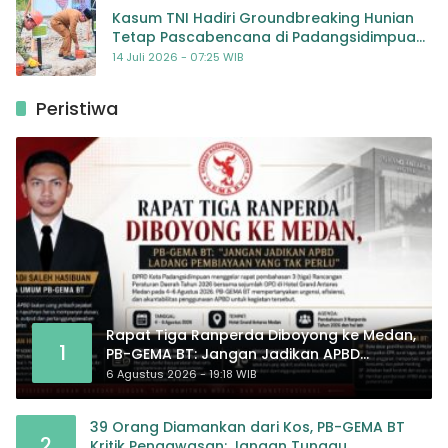
Kasum TNI Hadiri Groundbreaking Hunian
Tetap Pascabencana di Padangsidimpuan,
Harapan Baru bagi Penyintas
14 Juli 2026 - 07:25 WIB
Peristiwa
Rapat Tiga Ranperda Diboyong ke Medan,
1
PB-GEMA BT: Jangan Jadikan APBD
Ladang Pembiayaan yang Tak Perlu
6 Agustus 2026 - 19:18 WIB
39 Orang Diamankan dari Kos, PB-GEMA BT
2
Kritik Pengawasan: Jangan Tunggu