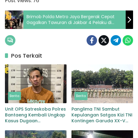
Post Views:
76
Brimob Polda Metro Jaya Bergerak Cepat
Gagalkan Tawuran di Jakbar 4 Pelaku di
Tangkap
Pos Terkait
Berita
Berita
Unit OPS Satreskoba Polres
Panglima TNI Sambut
Bantaeng Kembali Ungkap
Kepulangan Satgas Kizi TNI
Kasus Dugaan
Kontingen Garuda XX-V
Penyalahgunaan
MONUSCO
Peredaran Narkotika Jenis