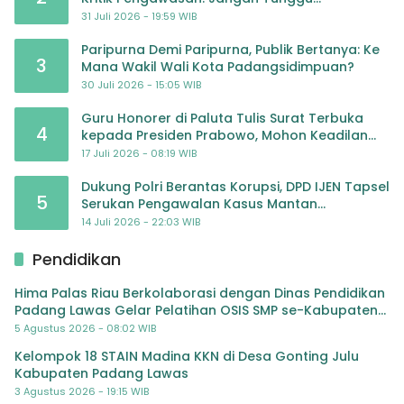
Masyarakat Bergerak Baru Negara Bertindak
31 Juli 2026 - 19:59 WIB
Paripurna Demi Paripurna, Publik Bertanya: Ke
3
Mana Wakil Wali Kota Padangsidimpuan?
30 Juli 2026 - 15:05 WIB
Guru Honorer di Paluta Tulis Surat Terbuka
4
kepada Presiden Prabowo, Mohon Keadilan
atas Dugaan Kriminalisasi
17 Juli 2026 - 08:19 WIB
Dukung Polri Berantas Korupsi, DPD IJEN Tapsel
5
Serukan Pengawalan Kasus Mantan
Jampidsus hingga Tuntas
14 Juli 2026 - 22:03 WIB
Pendidikan
Hima Palas Riau Berkolaborasi dengan Dinas Pendidikan
Padang Lawas Gelar Pelatihan OSIS SMP se-Kabupaten
Padang Lawas
5 Agustus 2026 - 08:02 WIB
Kelompok 18 STAIN Madina KKN di Desa Gonting Julu
Kabupaten Padang Lawas
3 Agustus 2026 - 19:15 WIB