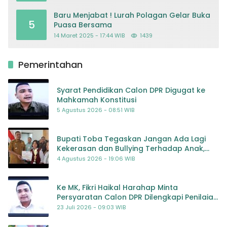
Baru Menjabat ! Lurah Polagan Gelar Buka
5
Puasa Bersama
14 Maret 2025 - 17:44 WIB
1439
Pemerintahan
Syarat Pendidikan Calon DPR Digugat ke
Mahkamah Konstitusi
5 Agustus 2026 - 08:51 WIB
Bupati Toba Tegaskan Jangan Ada Lagi
Kekerasan dan Bullying Terhadap Anak,
Dorong Kolaborasi Seluruh Pihak
4 Agustus 2026 - 19:06 WIB
Ke MK, Fikri Haikal Harahap Minta
Persyaratan Calon DPR Dilengkapi Penilaian
Kompetensi
23 Juli 2026 - 09:03 WIB