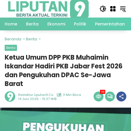
Langsung
ke
konten
Home
Berita
Ekonomi
Politik
Pemerintahan
Beranda
Berita
Berita
Ketua Umum DPP PKB Muhaimin
Iskandar Hadiri PKB Jabar Fest 2026
dan Pengukuhan DPAC Se-Jawa
Barat
98
Redaktur Liputan9.co
3 Min Baca
14 Juni 2026 - 15:37 WIB