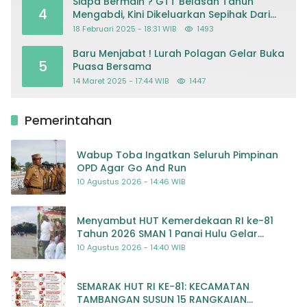
Siapa Bermain ? GTT Belasan Tahun
4
Mengabdi, Kini Dikeluarkan Sepihak Dari
Dapodik
18 Februari 2025 - 18:31 WIB
1493
Baru Menjabat ! Lurah Polagan Gelar Buka
5
Puasa Bersama
14 Maret 2025 - 17:44 WIB
1447
Pemerintahan
Wabup Toba Ingatkan Seluruh Pimpinan
OPD Agar Go And Run
10 Agustus 2026 - 14:46 WIB
Menyambut HUT Kemerdekaan RI ke-81
Tahun 2026 SMAN 1 Panai Hulu Gelar
Beragam Lomba Meriah
10 Agustus 2026 - 14:40 WIB
SEMARAK HUT RI KE-81: KECAMATAN
TAMBANGAN SUSUN 15 RANGKAIAN