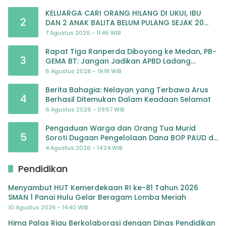
KELUARGA CARI ORANG HILANG DI UKUI, IBU
2
DAN 2 ANAK BALITA BELUM PULANG SEJAK 20
JULI 2026
7 Agustus 2026 - 11:46 WIB
Rapat Tiga Ranperda Diboyong ke Medan, PB-
3
GEMA BT: Jangan Jadikan APBD Ladang
Pembiayaan yang Tak Perlu
6 Agustus 2026 - 19:18 WIB
Berita Bahagia: Nelayan yang Terbawa Arus
4
Berhasil Ditemukan Dalam Keadaan Selamat
6 Agustus 2026 - 09:57 WIB
Pengaduan Warga dan Orang Tua Murid
5
Soroti Dugaan Pengelolaan Dana BOP PAUD di
TK Al-Ikhlas Tapanuli Selatan
4 Agustus 2026 - 14:24 WIB
Pendidikan
Menyambut HUT Kemerdekaan RI ke-81 Tahun 2026
SMAN 1 Panai Hulu Gelar Beragam Lomba Meriah
10 Agustus 2026 - 14:40 WIB
Hima Palas Riau Berkolaborasi dengan Dinas Pendidikan