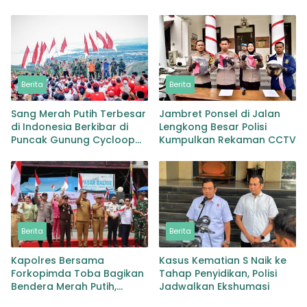
Penertiban PETI di Madina
Tawuran dan Narkoba
Berita
Berita
Sang Merah Putih Terbesar
Jambret Ponsel di Jalan
di Indonesia Berkibar di
Lengkong Besar Polisi
Puncak Gunung Cycloop
Kumpulkan Rekaman CCTV
Koops TNI Habema Gegap
Gempita Damai Persatuan
dari Tanah Cenderawasih
Berita
Berita
Kapolres Bersama
Kasus Kematian S Naik ke
Forkopimda Toba Bagikan
Tahap Penyidikan, Polisi
Bendera Merah Putih,
Jadwalkan Ekshumasi
Wujudkan Semangat