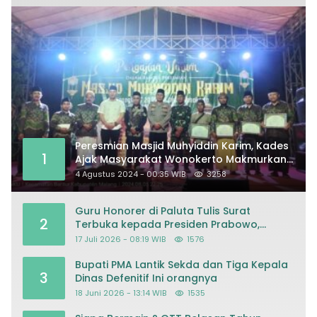
Peresmian Masjid Muhyiddin Karim, Kades
1
Ajak Masyarakat Wonokerto Makmurkan
Masjid
4 Agustus 2024 - 00:35 WIB
3258
Guru Honorer di Paluta Tulis Surat
2
Terbuka kepada Presiden Prabowo,
Mohon Keadilan atas Dugaan
17 Juli 2026 - 08:19 WIB
1576
Kriminalisasi
Bupati PMA Lantik Sekda dan Tiga Kepala
3
Dinas Defenitif Ini orangnya
18 Juni 2026 - 13:14 WIB
1535