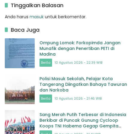
Persatuan dan
Tinggalkan Balasan
Nasionalisme di
Masyarakat
Anda harus
masuk
untuk berkomentar.
Baca Juga
Ompung Lomok: Forkopimda Jangan
Munafik dengan Penertiban PETI di
Madina
Berita
10 Agustus 2026 - 22:39 WIB
Polisi Masuk Sekolah, Pelajar Kota
Tangerang Diingatkan Bahaya Tawuran
dan Narkoba
Berita
10 Agustus 2026 - 21:46 WIB
Sang Merah Putih Terbesar di Indonesia
Berkibar di Puncak Gunung Cycloop
Koops TNI Habema Gegap Gempita
Damai Persatuan dari Tanah