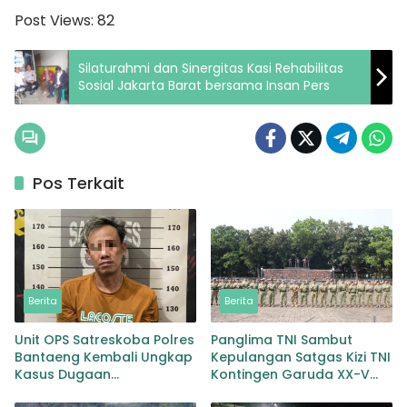
Post Views:
82
Silaturahmi dan Sinergitas Kasi Rehabilitas
Sosial Jakarta Barat bersama Insan Pers
Pos Terkait
Berita
Berita
Unit OPS Satreskoba Polres
Panglima TNI Sambut
Bantaeng Kembali Ungkap
Kepulangan Satgas Kizi TNI
Kasus Dugaan
Kontingen Garuda XX-V
Penyalahgunaan
MONUSCO