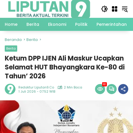
Langsung
ke
konten
Home
Berita
Ekonomi
Politik
Pemerintahan
Beranda
Berita
Berita
Ketum DPP IJEN Ali Maskur Ucapkan
Selamat HUT Bhayangkara Ke-80 di
Tahun’ 2026
82
Redaktur Liputan9.co
2 Min Baca
1 Juli 2026 - 07:52 WIB