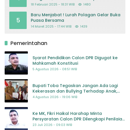
Dapodik
18 Februari 2025 - 18:31 WIB
1480
Baru Menjabat ! Lurah Polagan Gelar Buka
5
Puasa Bersama
14 Maret 2025 - 17:44 WIB
1439
Pemerintahan
Syarat Pendidikan Calon DPR Digugat ke
Mahkamah Konstitusi
5 Agustus 2026 - 08:51 WIB
Bupati Toba Tegaskan Jangan Ada Lagi
Kekerasan dan Bullying Terhadap Anak,
Dorong Kolaborasi Seluruh Pihak
4 Agustus 2026 - 19:06 WIB
Ke MK, Fikri Haikal Harahap Minta
Persyaratan Calon DPR Dilengkapi Penilaian
Kompetensi
23 Juli 2026 - 09:03 WIB