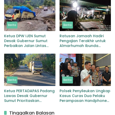
Peredaran Narkotika Jenis
Sabu
Berita
Berita
Ketua DPW IJEN Sumut
Ratusan Jamaah Hadiri
Desak Gubernur Sumut
Pengajian Terakhir untuk
Perbaikan Jalan Lintas
Almarhumah Ibunda
Provinsi Jembatan Merah
Kepala BKD Padang Lawas
Lingga Bayu
Berita
Berita
Ketua PERTADAPAS Padang
Polsek Penyileukan Ungkap
Lawas Desak Gubernur
Kasus Curas Dua Pelaku
Sumut Prioritaskan
Perampasan Handphone
Pelebaran Jalan Provinsi
Pelajar Ditangkap
Sibuhuan–Gunungtua
Tinggalkan Balasan