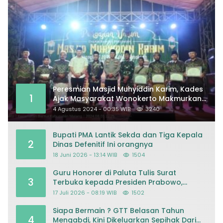
Peresmian Masjid Muhyiddin Karim, Kades
1
Ajak Masyarakat Wonokerto Makmurkan
Masjid
4 Agustus 2024 - 00:35 WIB
3240
Bupati PMA Lantik Sekda dan Tiga Kepala
2
Dinas Defenitif Ini orangnya
18 Juni 2026 - 13:14 WIB
1504
Guru Honorer di Paluta Tulis Surat
3
Terbuka kepada Presiden Prabowo,
Mohon Keadilan atas Dugaan
17 Juli 2026 - 08:19 WIB
1502
Kriminalisasi
Siapa Bermain ? GTT Belasan Tahun
4
Mengabdi, Kini Dikeluarkan Sepihak Dari