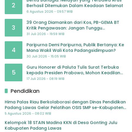
2
Berhasil Ditemukan Dalam Keadaan Selamat
6 Agustus 2026 - 09:57 WIB
39 Orang Diamankan dari Kos, PB-GEMA BT
3
Kritik Pengawasan: Jangan Tunggu
Masyarakat Bergerak Baru Negara Bertindak
31 Juli 2026 - 19:59 WIB
Paripurna Demi Paripurna, Publik Bertanya: Ke
4
Mana Wakil Wali Kota Padangsidimpuan?
30 Juli 2026 - 15:05 WIB
Guru Honorer di Paluta Tulis Surat Terbuka
5
kepada Presiden Prabowo, Mohon Keadilan
atas Dugaan Kriminalisasi
17 Juli 2026 - 08:19 WIB
Pendidikan
Hima Palas Riau Berkolaborasi dengan Dinas Pendidikan
Padang Lawas Gelar Pelatihan OSIS SMP se-Kabupaten
Padang Lawas
5 Agustus 2026 - 08:02 WIB
Kelompok 18 STAIN Madina KKN di Desa Gonting Julu
Kabupaten Padang Lawas