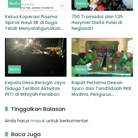
Berita
Berita
Ketua Koperasi Plasma
750 Tramadol dan 1.35
Sipirok Nauli SR di Duga
Hexymer Disita Polisi di
Telah Menyalahgunakan
Neglasari
Wewenangnya
Berita
Berita
Kepala Desa Beringin Jaya
Rapat Pertama Dewan
Diduga Terlibat Aktivitas
Syuro dan Tandfidziah PKB
PETI di Wilayah Panabari
Madina, Pengurus
Kecamatan kita selama ini
adalah Tokoh
Tinggalkan Balasan
Anda harus
masuk
untuk berkomentar.
Baca Juga