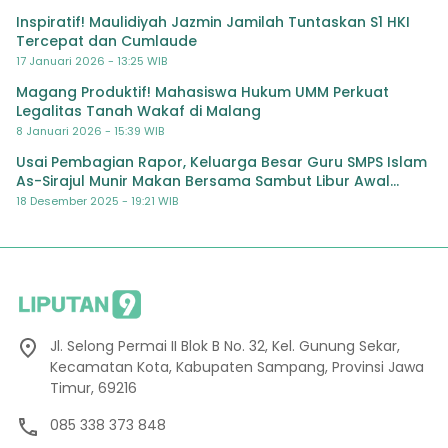
Inspiratif! Maulidiyah Jazmin Jamilah Tuntaskan S1 HKI
Tercepat dan Cumlaude
17 Januari 2026 - 13:25 WIB
Magang Produktif! Mahasiswa Hukum UMM Perkuat
Legalitas Tanah Wakaf di Malang
8 Januari 2026 - 15:39 WIB
Usai Pembagian Rapor, Keluarga Besar Guru SMPS Islam
As-Sirajul Munir Makan Bersama Sambut Libur Awal
Semester
18 Desember 2025 - 19:21 WIB
Jl. Selong Permai II Blok B No. 32, Kel. Gunung Sekar,
Kecamatan Kota, Kabupaten Sampang, Provinsi Jawa
Timur, 69216
085 338 373 848