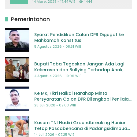
14 Maret 2025 - 17:44 WIB
1444
Pemerintahan
Syarat Pendidikan Calon DPR Digugat ke
Mahkamah Konstitusi
5 Agustus 2026 - 08:51 WIB
Bupati Toba Tegaskan Jangan Ada Lagi
Kekerasan dan Bullying Terhadap Anak,
Dorong Kolaborasi Seluruh Pihak
4 Agustus 2026 - 19:06 WIB
Ke MK, Fikri Haikal Harahap Minta
Persyaratan Calon DPR Dilengkapi Penilaian
Kompetensi
23 Juli 2026 - 09:03 WIB
Kasum TNI Hadiri Groundbreaking Hunian
Tetap Pascabencana di Padangsidimpuan,
Harapan Baru bagi Penyintas
14 Juli 2026 - 07:25 WIB