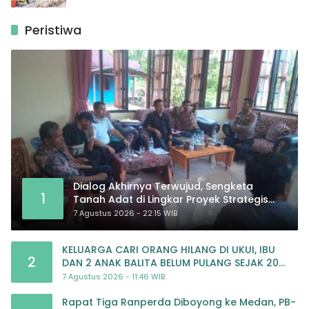
Peristiwa
Dialog Akhirnya Terwujud, Sengketa
1
Tanah Adat di Lingkar Proyek Strategis
Nasional Memasuki Babak Baru
7 Agustus 2026 - 22:15 WIB
KELUARGA CARI ORANG HILANG DI UKUI, IBU
2
DAN 2 ANAK BALITA BELUM PULANG SEJAK 20
JULI 2026
7 Agustus 2026 - 11:46 WIB
Rapat Tiga Ranperda Diboyong ke Medan, PB-