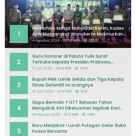
Peresmian Masjid Muhyiddin Karim, Kades
1
Ajak Masyarakat Wonokerto Makmurkan
Masjid
4 Agustus 2024 - 00:35 WIB
3255
Guru Honorer di Paluta Tulis Surat
2
Terbuka kepada Presiden Prabowo,
Mohon Keadilan atas Dugaan
17 Juli 2026 - 08:19 WIB
1543
Kriminalisasi
Bupati PMA Lantik Sekda dan Tiga Kepala
3
Dinas Defenitif Ini orangnya
18 Juni 2026 - 13:14 WIB
1518
Siapa Bermain ? GTT Belasan Tahun
4
Mengabdi, Kini Dikeluarkan Sepihak Dari
Dapodik
18 Februari 2025 - 18:31 WIB
1485
Baru Menjabat ! Lurah Polagan Gelar Buka
5
Puasa Bersama