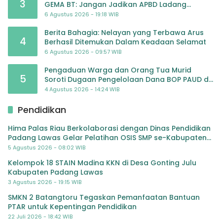
3
GEMA BT: Jangan Jadikan APBD Ladang
Pembiayaan yang Tak Perlu
6 Agustus 2026 - 19:18 WIB
Berita Bahagia: Nelayan yang Terbawa Arus
4
Berhasil Ditemukan Dalam Keadaan Selamat
6 Agustus 2026 - 09:57 WIB
Pengaduan Warga dan Orang Tua Murid
5
Soroti Dugaan Pengelolaan Dana BOP PAUD di
TK Al-Ikhlas Tapanuli Selatan
4 Agustus 2026 - 14:24 WIB
Pendidikan
Hima Palas Riau Berkolaborasi dengan Dinas Pendidikan
Padang Lawas Gelar Pelatihan OSIS SMP se-Kabupaten
Padang Lawas
5 Agustus 2026 - 08:02 WIB
Kelompok 18 STAIN Madina KKN di Desa Gonting Julu
Kabupaten Padang Lawas
3 Agustus 2026 - 19:15 WIB
SMKN 2 Batangtoru Tegaskan Pemanfaatan Bantuan
PTAR untuk Kepentingan Pendidikan
22 Juli 2026 - 18:42 WIB