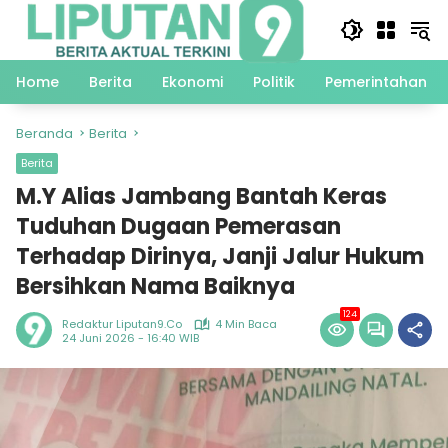
Langsung
ke
konten
Home
Berita
Ekonomi
Politik
Pemerintahan
Beranda
Berita
Berita
M.Y Alias Jambang Bantah Keras
Tuduhan Dugaan Pemerasan
Terhadap Dirinya, Janji Jalur Hukum
Bersihkan Nama Baiknya
124
Redaktur Liputan9.co
4 Min Baca
24 Juni 2026 - 16:40 WIB