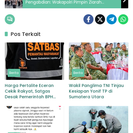
Pengabdian: Wakapolri Pimpin Ziarah
Nasional Menjelang Hari Bhayangkara ke-80
Pos Terkait
Berita
Berita
Harga Pertalite Eceran
Wakil Panglima TNI Tinjau
Cekik Rakyat, Satgas
Kesiapan Yonif TP di
Desak Pemerintah BPH
Sumatera Utara
Migas Turun Tangan