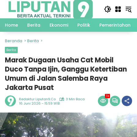
Langsung
ke
konten
Home
Berita
Ekonomi
Politik
Pemerintahan
Beranda
Berita
Berita
Marak Dugaan Usaha Cat Mobil
Duco Tanpa Ijin, Ganggu Ketertiban
Umum di Jalan Salemba Raya
Jakarta Pusat
74
Redaktur Liputan9.co
3 Min Baca
16 Juni 2026 - 15:59 WIB