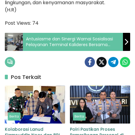
lingkungan, dan kenyamanan masyarakat.
(H.R)
Post Views:
74
Antusiasme dan Sinergi Warnai Sosialisasi
Pelayanan Terminal Kalideres Bersama
Driver Ojol
Pos Terkait
Berita
Berita
Kolaborasi Lanud
Polri Pastikan Proses