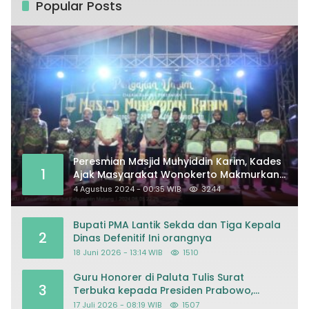
Popular Posts
Peresmian Masjid Muhyiddin Karim, Kades
1
Ajak Masyarakat Wonokerto Makmurkan
Masjid
4 Agustus 2024 - 00:35 WIB
3244
Bupati PMA Lantik Sekda dan Tiga Kepala
2
Dinas Defenitif Ini orangnya
18 Juni 2026 - 13:14 WIB
1510
Guru Honorer di Paluta Tulis Surat
3
Terbuka kepada Presiden Prabowo,
Mohon Keadilan atas Dugaan
17 Juli 2026 - 08:19 WIB
1507