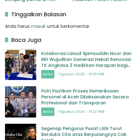
Maros
Alumni HMI untuk
Menentukan Arah
Tinggalkan Balasan
Organisasi
Anda harus
masuk
untuk berkomentar.
Baca Juga
Kolaborasi Lanud Sjamsuddin Noor dan
BRI Wujudkan Generasi Hebat Renovasi
TK Angkasa 3 Hadirkan Harapan bagi
masa depan Bangsa
Berita
7 Agustus 2026 - 19:28 WIB
Polri Pastikan Proses Pemeriksaan
Personel di Aceh Dilaksanakan Secara
Profesional dan Transparan
Berita
7 Agustus 2026 - 19:22 WIB
Segenap Pengurus Pusat IJEN Turut
Berduka Cita atas Berpulangnya Cak