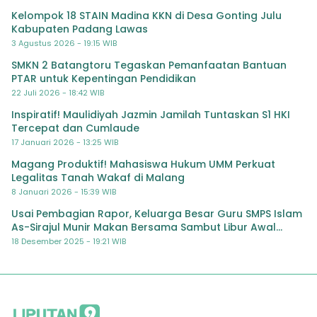
Kelompok 18 STAIN Madina KKN di Desa Gonting Julu
Kabupaten Padang Lawas
3 Agustus 2026 - 19:15 WIB
SMKN 2 Batangtoru Tegaskan Pemanfaatan Bantuan
PTAR untuk Kepentingan Pendidikan
22 Juli 2026 - 18:42 WIB
Inspiratif! Maulidiyah Jazmin Jamilah Tuntaskan S1 HKI
Tercepat dan Cumlaude
17 Januari 2026 - 13:25 WIB
Magang Produktif! Mahasiswa Hukum UMM Perkuat
Legalitas Tanah Wakaf di Malang
8 Januari 2026 - 15:39 WIB
Usai Pembagian Rapor, Keluarga Besar Guru SMPS Islam
As-Sirajul Munir Makan Bersama Sambut Libur Awal
Semester
18 Desember 2025 - 19:21 WIB