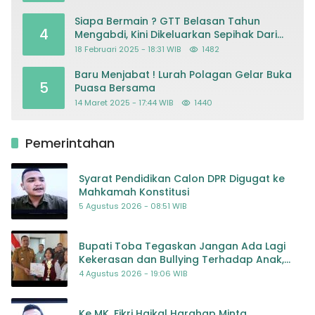
Kriminalisasi
Siapa Bermain ? GTT Belasan Tahun
4
Mengabdi, Kini Dikeluarkan Sepihak Dari
Dapodik
18 Februari 2025 - 18:31 WIB
1482
Baru Menjabat ! Lurah Polagan Gelar Buka
5
Puasa Bersama
14 Maret 2025 - 17:44 WIB
1440
Pemerintahan
Syarat Pendidikan Calon DPR Digugat ke
Mahkamah Konstitusi
5 Agustus 2026 - 08:51 WIB
Bupati Toba Tegaskan Jangan Ada Lagi
Kekerasan dan Bullying Terhadap Anak,
Dorong Kolaborasi Seluruh Pihak
4 Agustus 2026 - 19:06 WIB
Ke MK, Fikri Haikal Harahap Minta