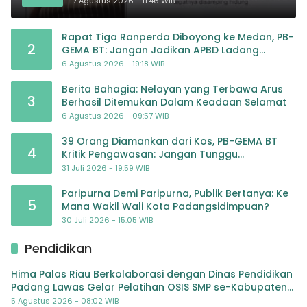
20 JULI 2026
7 Agustus 2026 - 11:46 WIB
Rapat Tiga Ranperda Diboyong ke Medan, PB-
2
GEMA BT: Jangan Jadikan APBD Ladang
Pembiayaan yang Tak Perlu
6 Agustus 2026 - 19:18 WIB
Berita Bahagia: Nelayan yang Terbawa Arus
3
Berhasil Ditemukan Dalam Keadaan Selamat
6 Agustus 2026 - 09:57 WIB
39 Orang Diamankan dari Kos, PB-GEMA BT
4
Kritik Pengawasan: Jangan Tunggu
Masyarakat Bergerak Baru Negara Bertindak
31 Juli 2026 - 19:59 WIB
Paripurna Demi Paripurna, Publik Bertanya: Ke
5
Mana Wakil Wali Kota Padangsidimpuan?
30 Juli 2026 - 15:05 WIB
Pendidikan
Hima Palas Riau Berkolaborasi dengan Dinas Pendidikan
Padang Lawas Gelar Pelatihan OSIS SMP se-Kabupaten
Padang Lawas
5 Agustus 2026 - 08:02 WIB