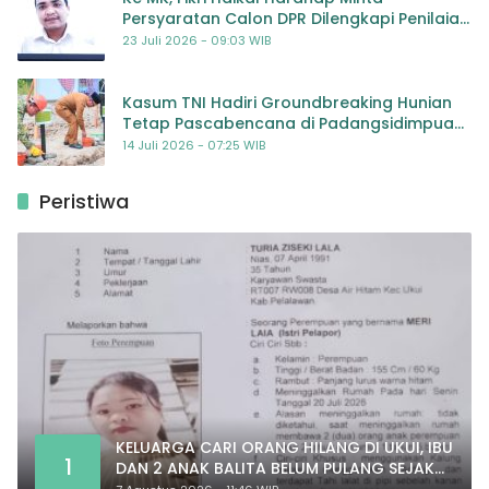
Persyaratan Calon DPR Dilengkapi Penilaian
Kompetensi
23 Juli 2026 - 09:03 WIB
Kasum TNI Hadiri Groundbreaking Hunian
Tetap Pascabencana di Padangsidimpuan,
Harapan Baru bagi Penyintas
14 Juli 2026 - 07:25 WIB
Peristiwa
KELUARGA CARI ORANG HILANG DI UKUI, IBU
1
DAN 2 ANAK BALITA BELUM PULANG SEJAK