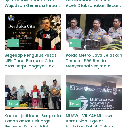
Sjamsuddin Noor dan BRI
Pemeriksaan Personel di
Wujudkan Generasi Hebat
Aceh Dilaksanakan Secara
Renovasi TK Angkasa 3
Profesional dan
Hadirkan Harapan bagi
Transparan
masa depan Bangsa
Berita
Berita
Segenap Pengurus Pusat
Polda Metro Jaya Jelaskan
IJEN Turut Berduka Cita
Temuan 996 Benda
atas Berpulangnya Cak
Menyerupai Senjata di
Soleh
Yayasan Jaksel
Berita
Berita
Kaukus jadi Kunci Sengketa
MUSWIL VII KAHMI Jawa
Tanah antar Keluarga
Barat Siap Digelar
Berujung Damai di PN
Hadirkan Tokoh Tokoh