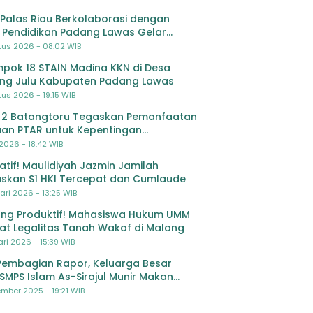
Palas Riau Berkolaborasi dengan
 Pendidikan Padang Lawas Gelar
ihan OSIS SMP se-Kabupaten Padang
tus 2026 - 08:02 WIB
s
pok 18 STAIN Madina KKN di Desa
ing Julu Kabupaten Padang Lawas
us 2026 - 19:15 WIB
 2 Batangtoru Tegaskan Pemanfaatan
an PTAR untuk Kepentingan
dikan
 2026 - 18:42 WIB
ratif! Maulidiyah Jazmin Jamilah
skan S1 HKI Tercepat dan Cumlaude
ari 2026 - 13:25 WIB
ng Produktif! Mahasiswa Hukum UMM
at Legalitas Tanah Wakaf di Malang
ri 2026 - 15:39 WIB
Pembagian Rapor, Keluarga Besar
SMPS Islam As-Sirajul Munir Makan
ma Sambut Libur Awal Semester
mber 2025 - 19:21 WIB