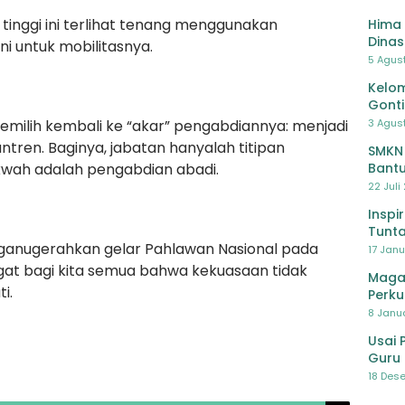
 tinggi ini terlihat tenang menggunakan
Hima 
Dinas
i untuk mobilitasnya.
Pelat
5 Agus
Lawa
Kelom
Gont
emilih kembali ke “akar” pengabdiannya: menjadi
3 Agust
tren. Baginya, jabatan hanyalah titipan
SMKN
kwah adalah pengabdian abadi.
Bantu
Pendi
22 Juli
Inspi
Tunta
ganugerahkan gelar Pahlawan Nasional pada
17 Janu
ngat bagi kita semua bahwa kekuasaan tidak
Maga
i.
Perku
8 Janua
Usai 
Guru 
Bersa
18 Dese