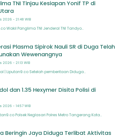
ima TNI Tinjau Kesiapan Yonif TP di
Utara
s 2026 - 21:48 WIB
co Wakil Panglima TNI Jenderal TNI Tandyo…
asi Plasma Sipirok Nauli SR di Duga Telah
gunakan Wewenangnya
s 2026 - 21:13 WIB
l | Liputan9.co Setelah pemberitaan Diduga…
l dan 1.35 Hexymer Disita Polisi di
s 2026 - 14:57 WIB
an9.co Polsek Neglasari Polres Metro Tangerang Kota…
 Beringin Jaya Diduga Terlibat Aktivitas