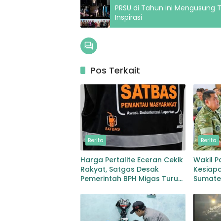
PRSU di Tahun ini Mengusung 
Inspirasi
Pos Terkait
Berita
Berita
Harga Pertalite Eceran Cekik
Wakil P
Rakyat, Satgas Desak
Kesiapa
Pemerintah BPH Migas Turun
Sumate
Tangan