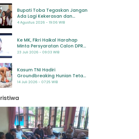
Bupati Toba Tegaskan Jangan
Ada Lagi Kekerasan dan
Bullying Terhadap Anak,
4 Agustus 2026 - 19:06 WIB
Dorong Kolaborasi Seluruh
Pihak
Ke MK, Fikri Haikal Harahap
Minta Persyaratan Calon DPR
Dilengkapi Penilaian
23 Juli 2026 - 09:03 WIB
Kompetensi
Kasum TNI Hadiri
Groundbreaking Hunian Tetap
Pascabencana di
14 Juli 2026 - 07:25 WIB
Padangsidimpuan, Harapan
Baru bagi Penyintas
ristiwa