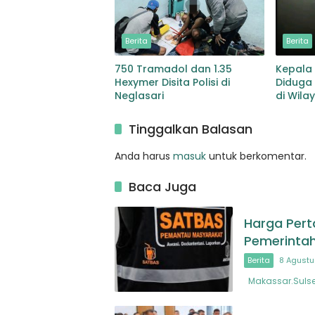
Berita
Berita
750 Tramadol dan 1.35
Kepala 
Hexymer Disita Polisi di
Diduga 
Neglasari
di Wila
Tinggalkan Balasan
Anda harus
masuk
untuk berkomentar.
Baca Juga
Harga Pert
Pemerintah
Berita
8 Agustu
Makassar.Sulsel