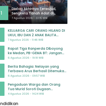
Dialog Akhirnya Terwujud,
1
Sengketa Tanah Adat di
Lingkar Proyek Strategis
7 Agustus 2026 - 22:15 WIB
Nasional Memasuki Babak
Baru
KELUARGA CARI ORANG HILANG DI
UKUI, IBU DAN 2 ANAK BALITA
BELUM PULANG SEJAK 20 JULI 2026
7 Agustus 2026 - 11:46 WIB
Rapat Tiga Ranperda Diboyong
ke Medan, PB-GEMA BT: Jangan
Jadikan APBD Ladang
6 Agustus 2026 - 19:18 WIB
Pembiayaan yang Tak Perlu
Berita Bahagia: Nelayan yang
Terbawa Arus Berhasil Ditemukan
Dalam Keadaan Selamat
6 Agustus 2026 - 09:57 WIB
Pengaduan Warga dan Orang
Tua Murid Soroti Dugaan
Pengelolaan Dana BOP PAUD di TK
4 Agustus 2026 - 14:24 WIB
Al-Ikhlas Tapanuli Selatan
ndidikan