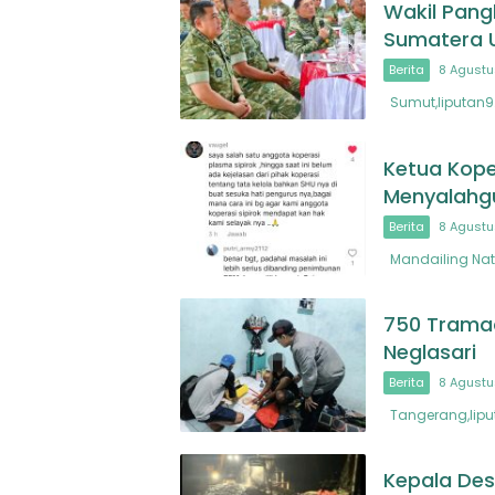
Wakil Pangl
Sumatera 
Berita
8 Agustu
Sumut,liputan9.
Ketua Koper
Menyalah
Berita
8 Agustu
Mandailing Nata
750 Tramado
Neglasari
Berita
8 Agustu
Tangerang,liput
Kepala Desa