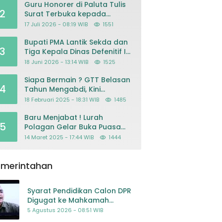
Guru Honorer di Paluta Tulis
2
Surat Terbuka kepada
Presiden Prabowo, Mohon
17 Juli 2026 - 08:19 WIB
1551
Keadilan atas Dugaan
Kriminalisasi
Bupati PMA Lantik Sekda dan
3
Tiga Kepala Dinas Defenitif Ini
orangnya
18 Juni 2026 - 13:14 WIB
1525
Siapa Bermain ? GTT Belasan
4
Tahun Mengabdi, Kini
Dikeluarkan Sepihak Dari
18 Februari 2025 - 18:31 WIB
1485
Dapodik
Baru Menjabat ! Lurah
5
Polagan Gelar Buka Puasa
Bersama
14 Maret 2025 - 17:44 WIB
1444
emerintahan
Syarat Pendidikan Calon DPR
Digugat ke Mahkamah
Konstitusi
5 Agustus 2026 - 08:51 WIB