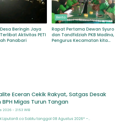
Berita
Desa Beringin Jaya
Rapat Pertama Dewan Syuro
Terlibat Aktivitas PETI
dan Tandfidziah PKB Madina,
yah Panabari
Pengurus Kecamatan kita
selama ini adalah Tokoh
alite Eceran Cekik Rakyat, Satgas Desak
 BPH Migas Turun Tangan
s 2026 - 21:53 WIB
.Liputan9.co Sabtu tanggal 08 Agustus 2026* –…