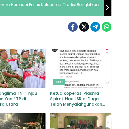
Tema Harmoni Emas Kolaborasi Tradisi Bangkitkan
Berita
anglima TNI Tinjau
Ketua Koperasi Plasma
n Yonif TP di
Sipirok Nauli SR di Duga
ra Utara
Telah Menyalahgunakan
Wewenangnya