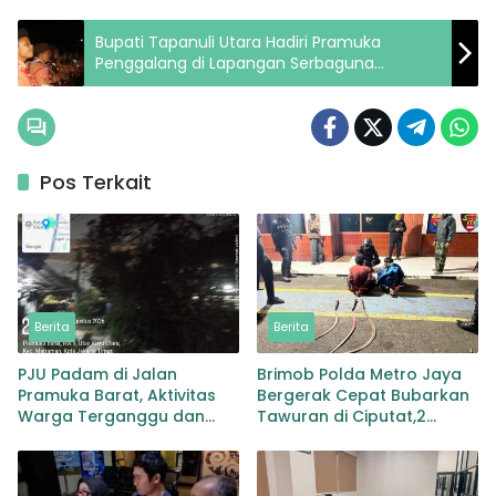
Bupati Tapanuli Utara Hadiri Pramuka
Penggalang di Lapangan Serbaguna
Sekaligus Beri Motivasi
Pos Terkait
Berita
Berita
PJU Padam di Jalan
Brimob Polda Metro Jaya
Pramuka Barat, Aktivitas
Bergerak Cepat Bubarkan
Warga Terganggu dan
Tawuran di Ciputat,2
Pengguna Jalan Soroti
Orang dan 3 Clurit
Kondisi Gelap
Diamankan