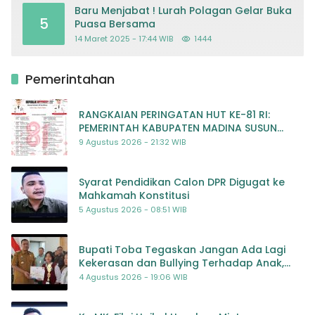
Baru Menjabat ! Lurah Polagan Gelar Buka
5
Puasa Bersama
14 Maret 2025 - 17:44 WIB
1444
Pemerintahan
RANGKAIAN PERINGATAN HUT KE-81 RI:
PEMERINTAH KABUPATEN MADINA SUSUN
RENCANA KEGIATAN MERIAH DAN BERMAKNA
9 Agustus 2026 - 21:32 WIB
Syarat Pendidikan Calon DPR Digugat ke
Mahkamah Konstitusi
5 Agustus 2026 - 08:51 WIB
Bupati Toba Tegaskan Jangan Ada Lagi
Kekerasan dan Bullying Terhadap Anak,
Dorong Kolaborasi Seluruh Pihak
4 Agustus 2026 - 19:06 WIB