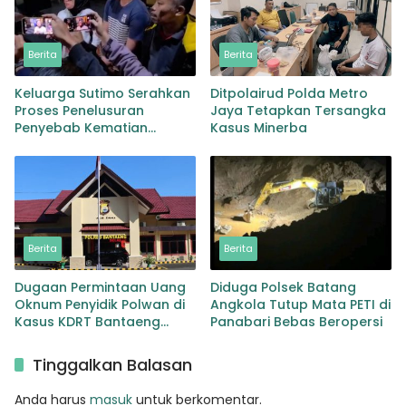
Berita
Berita
Keluarga Sutimo Serahkan
Ditpolairud Polda Metro
Proses Penelusuran
Jaya Tetapkan Tersangka
Penyebab Kematian
Kasus Minerba
Kepada Polisi
Berita
Berita
Dugaan Permintaan Uang
Diduga Polsek Batang
Oknum Penyidik Polwan di
Angkola Tutup Mata PETI di
Kasus KDRT Bantaeng
Panabari Bebas Beropersi
Didalami Paminal
Tinggalkan Balasan
Anda harus
masuk
untuk berkomentar.