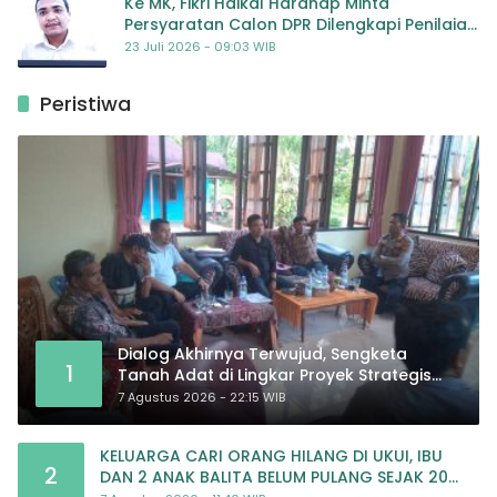
Ke MK, Fikri Haikal Harahap Minta
Persyaratan Calon DPR Dilengkapi Penilaian
Kompetensi
23 Juli 2026 - 09:03 WIB
Peristiwa
Dialog Akhirnya Terwujud, Sengketa
1
Tanah Adat di Lingkar Proyek Strategis
Nasional Memasuki Babak Baru
7 Agustus 2026 - 22:15 WIB
KELUARGA CARI ORANG HILANG DI UKUI, IBU
2
DAN 2 ANAK BALITA BELUM PULANG SEJAK 20