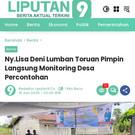
Langsung
ke
konten
Home
Berita
Ekonomi
Politik
Pemerintahan
Beranda
Berita
Berita
Ny.Lisa Deni Lumban Toruan Pimpin
Langsung Monitoring Desa
Percontohan
122
Redaktur Liputan9.co
1 Min Baca
18 Juni 2026 - 00:06 WIB