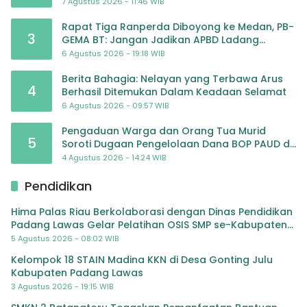
JULI 2026
7 Agustus 2026 - 11:46 WIB
Rapat Tiga Ranperda Diboyong ke Medan, PB-
3
GEMA BT: Jangan Jadikan APBD Ladang
Pembiayaan yang Tak Perlu
6 Agustus 2026 - 19:18 WIB
Berita Bahagia: Nelayan yang Terbawa Arus
4
Berhasil Ditemukan Dalam Keadaan Selamat
6 Agustus 2026 - 09:57 WIB
Pengaduan Warga dan Orang Tua Murid
5
Soroti Dugaan Pengelolaan Dana BOP PAUD di
TK Al-Ikhlas Tapanuli Selatan
4 Agustus 2026 - 14:24 WIB
Pendidikan
Hima Palas Riau Berkolaborasi dengan Dinas Pendidikan
Padang Lawas Gelar Pelatihan OSIS SMP se-Kabupaten
Padang Lawas
5 Agustus 2026 - 08:02 WIB
Kelompok 18 STAIN Madina KKN di Desa Gonting Julu
Kabupaten Padang Lawas
3 Agustus 2026 - 19:15 WIB