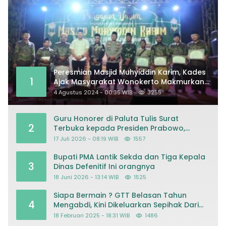
Peresmian Masjid Muhyiddin Karim, Kades
1
Ajak Masyarakat Wonokerto Makmurkan
Masjid
4 Agustus 2024 - 00:35 WIB
3255
Guru Honorer di Paluta Tulis Surat
2
Terbuka kepada Presiden Prabowo,
Mohon Keadilan atas Dugaan
17 Juli 2026 - 08:19 WIB
1557
Kriminalisasi
Bupati PMA Lantik Sekda dan Tiga Kepala
3
Dinas Defenitif Ini orangnya
18 Juni 2026 - 13:14 WIB
1525
Siapa Bermain ? GTT Belasan Tahun
4
Mengabdi, Kini Dikeluarkan Sepihak Dari
Dapodik
18 Februari 2025 - 18:31 WIB
1486