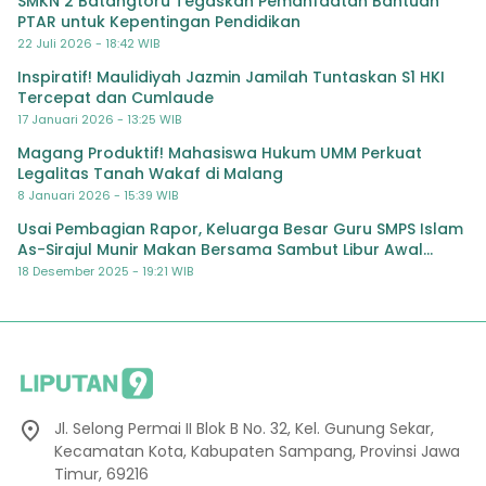
SMKN 2 Batangtoru Tegaskan Pemanfaatan Bantuan
PTAR untuk Kepentingan Pendidikan
22 Juli 2026 - 18:42 WIB
Inspiratif! Maulidiyah Jazmin Jamilah Tuntaskan S1 HKI
Tercepat dan Cumlaude
17 Januari 2026 - 13:25 WIB
Magang Produktif! Mahasiswa Hukum UMM Perkuat
Legalitas Tanah Wakaf di Malang
8 Januari 2026 - 15:39 WIB
Usai Pembagian Rapor, Keluarga Besar Guru SMPS Islam
As-Sirajul Munir Makan Bersama Sambut Libur Awal
Semester
18 Desember 2025 - 19:21 WIB
Jl. Selong Permai II Blok B No. 32, Kel. Gunung Sekar,
Kecamatan Kota, Kabupaten Sampang, Provinsi Jawa
Timur, 69216