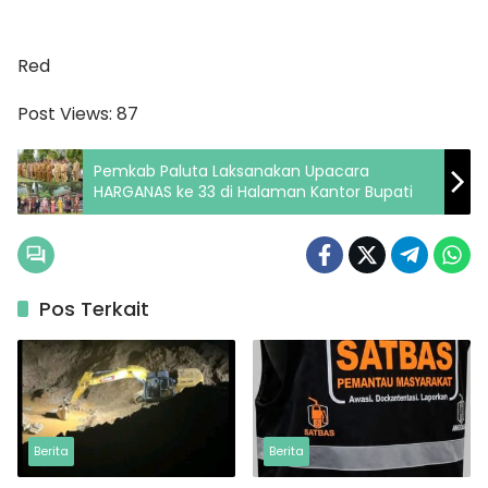
Red
Post Views:
87
Pemkab Paluta Laksanakan Upacara
HARGANAS ke 33 di Halaman Kantor Bupati
Pos Terkait
Berita
Berita