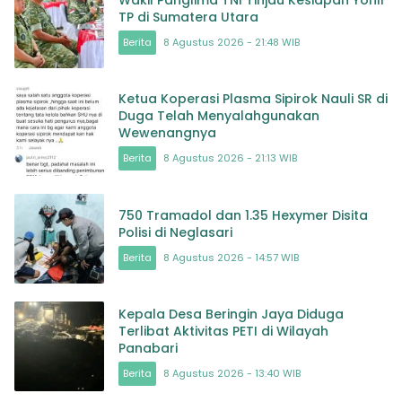
TP di Sumatera Utara
Berita
8 Agustus 2026 - 21:48 WIB
Ketua Koperasi Plasma Sipirok Nauli SR di
Duga Telah Menyalahgunakan
Wewenangnya
Berita
8 Agustus 2026 - 21:13 WIB
750 Tramadol dan 1.35 Hexymer Disita
Polisi di Neglasari
Berita
8 Agustus 2026 - 14:57 WIB
Kepala Desa Beringin Jaya Diduga
Terlibat Aktivitas PETI di Wilayah
Panabari
Berita
8 Agustus 2026 - 13:40 WIB