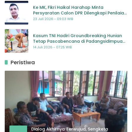
Ke MK, Fikri Haikal Harahap Minta
Persyaratan Calon DPR Dilengkapi Penilaian
Kompetensi
23 Juli 2026 - 09:03 WIB
Kasum TNI Hadiri Groundbreaking Hunian
Tetap Pascabencana di Padangsidimpuan,
Harapan Baru bagi Penyintas
14 Juli 2026 - 07:25 WIB
Peristiwa
Dialog Akhirnya Terwujud, Sengketa