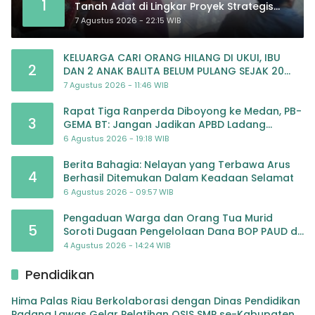
1
Tanah Adat di Lingkar Proyek Strategis
Nasional Memasuki Babak Baru
7 Agustus 2026 - 22:15 WIB
KELUARGA CARI ORANG HILANG DI UKUI, IBU
2
DAN 2 ANAK BALITA BELUM PULANG SEJAK 20
JULI 2026
7 Agustus 2026 - 11:46 WIB
Rapat Tiga Ranperda Diboyong ke Medan, PB-
3
GEMA BT: Jangan Jadikan APBD Ladang
Pembiayaan yang Tak Perlu
6 Agustus 2026 - 19:18 WIB
Berita Bahagia: Nelayan yang Terbawa Arus
4
Berhasil Ditemukan Dalam Keadaan Selamat
6 Agustus 2026 - 09:57 WIB
Pengaduan Warga dan Orang Tua Murid
5
Soroti Dugaan Pengelolaan Dana BOP PAUD di
TK Al-Ikhlas Tapanuli Selatan
4 Agustus 2026 - 14:24 WIB
Pendidikan
Hima Palas Riau Berkolaborasi dengan Dinas Pendidikan
Padang Lawas Gelar Pelatihan OSIS SMP se-Kabupaten