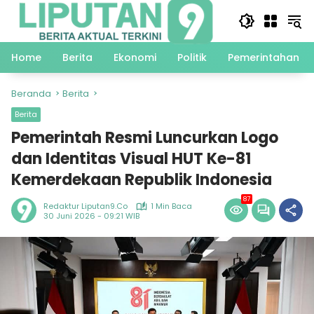
Langsung
ke
konten
Home
Berita
Ekonomi
Politik
Pemerintahan
Beranda
Berita
Berita
Pemerintah Resmi Luncurkan Logo
dan Identitas Visual HUT Ke-81
Kemerdekaan Republik Indonesia
87
Redaktur Liputan9.co
1 Min Baca
30 Juni 2026 - 09:21 WIB