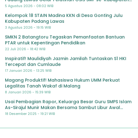
Padang Lawas
5 Agustus 2026 - 08:02 WIB
Kelompok 18 STAIN Madina KKN di Desa Gonting Julu
Kabupaten Padang Lawas
3 Agustus 2026 - 19:15 WIB
SMKN 2 Batangtoru Tegaskan Pemanfaatan Bantuan
PTAR untuk Kepentingan Pendidikan
22 Juli 2026 - 18:42 WIB
Inspiratif! Maulidiyah Jazmin Jamilah Tuntaskan S1 HKI
Tercepat dan Cumlaude
17 Januari 2026 - 13:25 WIB
Magang Produktif! Mahasiswa Hukum UMM Perkuat
Legalitas Tanah Wakaf di Malang
8 Januari 2026 - 15:39 WIB
Usai Pembagian Rapor, Keluarga Besar Guru SMPS Islam
As-Sirajul Munir Makan Bersama Sambut Libur Awal
Semester
18 Desember 2025 - 19:21 WIB