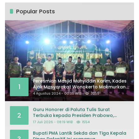
Popular Posts
Peresmian Masjid Muhyiddin Karim, Kades
1
Ajak Masyarakat Wonokerto Makmurkan
Masjid
4 Agustus 2024 - 00:35 WIB
3255
Guru Honorer di Paluta Tulis Surat
2
Terbuka kepada Presiden Prabowo,
Mohon Keadilan atas Dugaan
17 Juli 2026 - 08:19 WIB
1554
Kriminalisasi
Bupati PMA Lantik Sekda dan Tiga Kepala