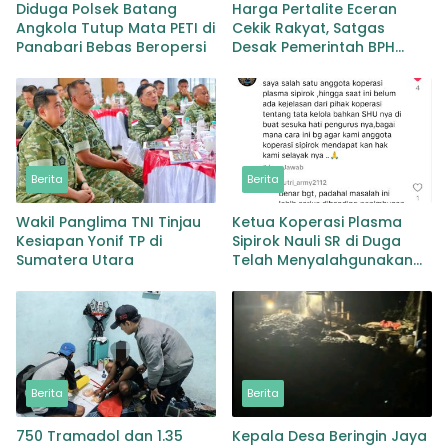
Diduga Polsek Batang
Harga Pertalite Eceran
Angkola Tutup Mata PETI di
Cekik Rakyat, Satgas
Panabari Bebas Beropersi
Desak Pemerintah BPH
Migas Turun Tangan
Berita
Berita
Wakil Panglima TNI Tinjau
Ketua Koperasi Plasma
Kesiapan Yonif TP di
Sipirok Nauli SR di Duga
Sumatera Utara
Telah Menyalahgunakan
Wewenangnya
Berita
Berita
750 Tramadol dan 1.35
Kepala Desa Beringin Jaya