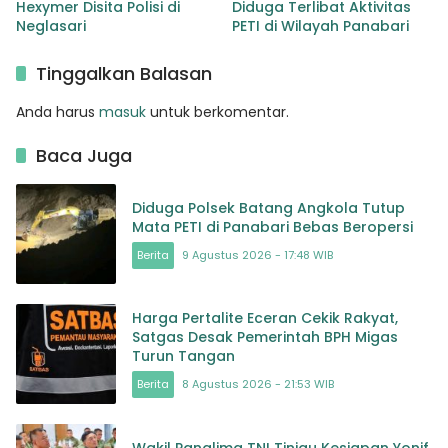
Hexymer Disita Polisi di
Diduga Terlibat Aktivitas
Neglasari
PETI di Wilayah Panabari
Tinggalkan Balasan
Anda harus
masuk
untuk berkomentar.
Baca Juga
Diduga Polsek Batang Angkola Tutup
Mata PETI di Panabari Bebas Beropersi
Berita
9 Agustus 2026 - 17:48 WIB
Harga Pertalite Eceran Cekik Rakyat,
Satgas Desak Pemerintah BPH Migas
Turun Tangan
Berita
8 Agustus 2026 - 21:53 WIB
Wakil Panglima TNI Tinjau Kesiapan Yonif