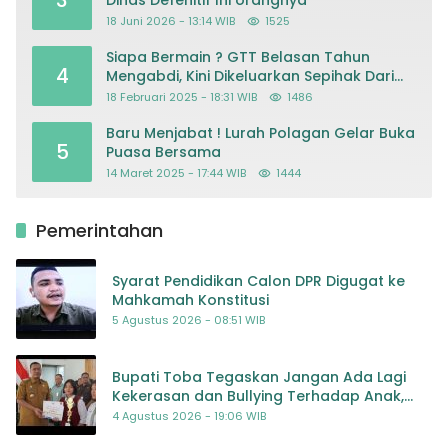
3
Dinas Defenitif Ini orangnya
18 Juni 2026 - 13:14 WIB
1525
Siapa Bermain ? GTT Belasan Tahun
4
Mengabdi, Kini Dikeluarkan Sepihak Dari
Dapodik
18 Februari 2025 - 18:31 WIB
1486
Baru Menjabat ! Lurah Polagan Gelar Buka
5
Puasa Bersama
14 Maret 2025 - 17:44 WIB
1444
Pemerintahan
Syarat Pendidikan Calon DPR Digugat ke
Mahkamah Konstitusi
5 Agustus 2026 - 08:51 WIB
Bupati Toba Tegaskan Jangan Ada Lagi
Kekerasan dan Bullying Terhadap Anak,
Dorong Kolaborasi Seluruh Pihak
4 Agustus 2026 - 19:06 WIB