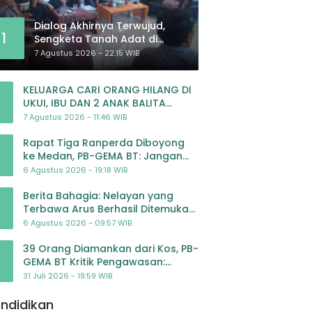
Dialog Akhirnya Terwujud,
1
Sengketa Tanah Adat di
Lingkar Proyek Strategis
7 Agustus 2026 - 22:15 WIB
Nasional Memasuki Babak
Baru
KELUARGA CARI ORANG HILANG DI
UKUI, IBU DAN 2 ANAK BALITA
BELUM PULANG SEJAK 20 JULI 2026
7 Agustus 2026 - 11:46 WIB
Rapat Tiga Ranperda Diboyong
ke Medan, PB-GEMA BT: Jangan
Jadikan APBD Ladang
6 Agustus 2026 - 19:18 WIB
Pembiayaan yang Tak Perlu
Berita Bahagia: Nelayan yang
Terbawa Arus Berhasil Ditemukan
Dalam Keadaan Selamat
6 Agustus 2026 - 09:57 WIB
39 Orang Diamankan dari Kos, PB-
GEMA BT Kritik Pengawasan:
Jangan Tunggu Masyarakat
31 Juli 2026 - 19:59 WIB
Bergerak Baru Negara Bertindak
ndidikan