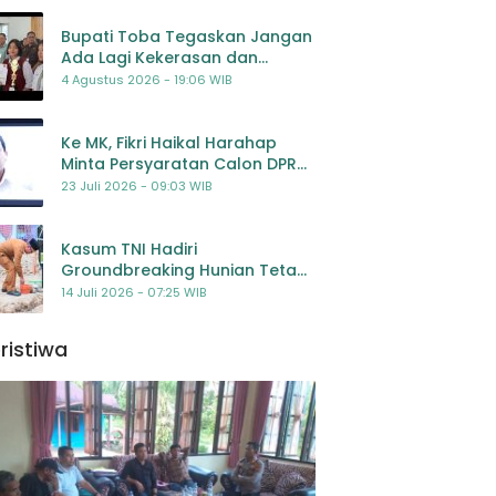
Bupati Toba Tegaskan Jangan
Ada Lagi Kekerasan dan
Bullying Terhadap Anak,
4 Agustus 2026 - 19:06 WIB
Dorong Kolaborasi Seluruh
Pihak
Ke MK, Fikri Haikal Harahap
Minta Persyaratan Calon DPR
Dilengkapi Penilaian
23 Juli 2026 - 09:03 WIB
Kompetensi
Kasum TNI Hadiri
Groundbreaking Hunian Tetap
Pascabencana di
14 Juli 2026 - 07:25 WIB
Padangsidimpuan, Harapan
Baru bagi Penyintas
ristiwa