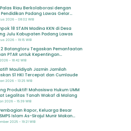
Palas Riau Berkolaborasi dengan
 Pendidikan Padang Lawas Gelar
ihan OSIS SMP se-Kabupaten Padang
tus 2026 - 08:02 WIB
s
pok 18 STAIN Madina KKN di Desa
ing Julu Kabupaten Padang Lawas
us 2026 - 19:15 WIB
 2 Batangtoru Tegaskan Pemanfaatan
an PTAR untuk Kepentingan
dikan
 2026 - 18:42 WIB
ratif! Maulidiyah Jazmin Jamilah
skan S1 HKI Tercepat dan Cumlaude
ari 2026 - 13:25 WIB
ng Produktif! Mahasiswa Hukum UMM
at Legalitas Tanah Wakaf di Malang
ri 2026 - 15:39 WIB
Pembagian Rapor, Keluarga Besar
SMPS Islam As-Sirajul Munir Makan
ma Sambut Libur Awal Semester
mber 2025 - 19:21 WIB