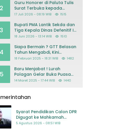
Guru Honorer di Paluta Tulis
2
Surat Terbuka kepada
Presiden Prabowo, Mohon
17 Juli 2026 - 08:19 WIB
1515
Keadilan atas Dugaan
Kriminalisasi
Bupati PMA Lantik Sekda dan
3
Tiga Kepala Dinas Defenitif Ini
orangnya
18 Juni 2026 - 13:14 WIB
1510
Siapa Bermain ? GTT Belasan
4
Tahun Mengabdi, Kini
Dikeluarkan Sepihak Dari
18 Februari 2025 - 18:31 WIB
1482
Dapodik
Baru Menjabat ! Lurah
5
Polagan Gelar Buka Puasa
Bersama
14 Maret 2025 - 17:44 WIB
1440
emerintahan
Syarat Pendidikan Calon DPR
Digugat ke Mahkamah
Konstitusi
5 Agustus 2026 - 08:51 WIB