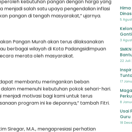
eroleh kebutuhan pangan dengan harga yang
Hima 
uga menjadi salah satu upaya pengendalian inflasi
Dinas
kan pangan di tengah masyarakat,” ujarnya.
Pelat
5 Agus
Lawa
Kelom
Gont
3 Agust
akan Pangan Murah akan terus dilaksanakan
au berbagai wilayah di Kota Padangsidimpuan
SMKN
Bantu
secara merata oleh masyarakat.
Pendi
22 Juli
Inspi
Tunta
ini dapat membantu meringankan beban
17 Janu
 dalam memenuhi kebutuhan pokok sehari-hari.
Maga
 menjadi motivasi bagi kami untuk terus
Perku
8 Janua
anaan program ini ke depannya,” tambah Fitri.
Usai 
Guru 
Bersa
18 Dese
im Siregar, M.A., mengapresiasi perhatian