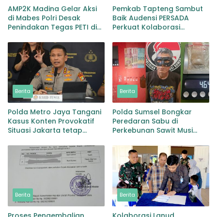
AMP2K Madina Gelar Aksi
Pemkab Tapteng Sambut
di Mabes Polri Desak
Baik Audensi PERSADA
Penindakan Tegas PETI di
Perkuat Kolaborasi
Lingga Bayu dan Batang
Pemulihan Pascabencana
Natal
dan Pebgaruutamaan
Inklusi
Berita
Berita
Polda Metro Jaya Tangani
Polda Sumsel Bongkar
Kasus Konten Provokatif
Peredaran Sabu di
Situasi Jakarta tetap
Perkebunan Sawit Musi
Kondusif
Rawas Pengedar di Bekuk
dengan Barang Bukti Sabu
dan Timbangan
Berita
Berita
Proses Pengembalian
Kolaborasi Lanud