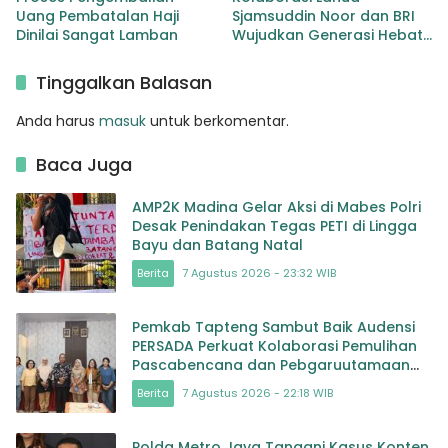
Uang Pembatalan Haji
Sjamsuddin Noor dan BRI
Dinilai Sangat Lamban
Wujudkan Generasi Hebat
Renovasi TK Angkasa 3
Hadirkan Harapan bagi
Tinggalkan Balasan
masa depan Bangsa
Anda harus
masuk
untuk berkomentar.
Baca Juga
AMP2K Madina Gelar Aksi di Mabes Polri
Desak Penindakan Tegas PETI di Lingga
Bayu dan Batang Natal
Berita
7 Agustus 2026 - 23:32 WIB
Pemkab Tapteng Sambut Baik Audensi
PERSADA Perkuat Kolaborasi Pemulihan
Pascabencana dan Pebgaruutamaan
Inklusi
Berita
7 Agustus 2026 - 22:18 WIB
Polda Metro Jaya Tangani Kasus Konten