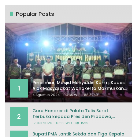
Popular Posts
Peresmian Masjid Muhyiddin Karim, Kades
1
Ajak Masyarakat Wonokerto Makmurkan
Masjid
4 Agustus 2024 - 00:35 WIB
3249
Guru Honorer di Paluta Tulis Surat
2
Terbuka kepada Presiden Prabowo,
Mohon Keadilan atas Dugaan
17 Juli 2026 - 08:19 WIB
1529
Kriminalisasi
Bupati PMA Lantik Sekda dan Tiga Kepala