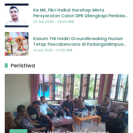
Ke MK, Fikri Haikal Harahap Minta
Persyaratan Calon DPR Dilengkapi Penilaian
Kompetensi
23 Juli 2026 - 09:03 WIB
Kasum TNI Hadiri Groundbreaking Hunian
Tetap Pascabencana di Padangsidimpuan,
Harapan Baru bagi Penyintas
14 Juli 2026 - 07:25 WIB
Peristiwa
Dialog Akhirnya Terwujud, Sengketa