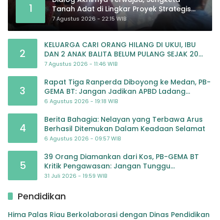
1
Tanah Adat di Lingkar Proyek Strategis
Nasional Memasuki Babak Baru
7 Agustus 2026 - 22:15 WIB
KELUARGA CARI ORANG HILANG DI UKUI, IBU
2
DAN 2 ANAK BALITA BELUM PULANG SEJAK 20
JULI 2026
7 Agustus 2026 - 11:46 WIB
Rapat Tiga Ranperda Diboyong ke Medan, PB-
3
GEMA BT: Jangan Jadikan APBD Ladang
Pembiayaan yang Tak Perlu
6 Agustus 2026 - 19:18 WIB
Berita Bahagia: Nelayan yang Terbawa Arus
4
Berhasil Ditemukan Dalam Keadaan Selamat
6 Agustus 2026 - 09:57 WIB
39 Orang Diamankan dari Kos, PB-GEMA BT
5
Kritik Pengawasan: Jangan Tunggu
Masyarakat Bergerak Baru Negara Bertindak
31 Juli 2026 - 19:59 WIB
Pendidikan
Hima Palas Riau Berkolaborasi dengan Dinas Pendidikan