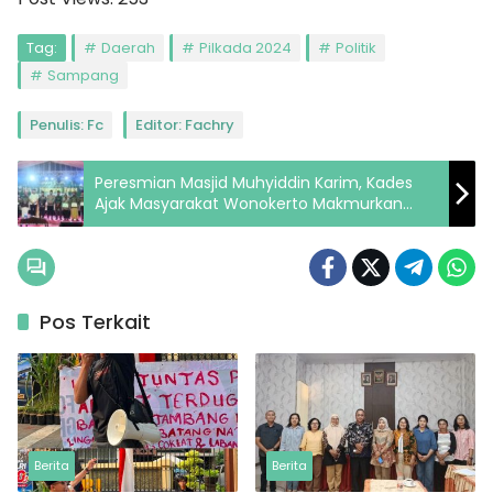
Tag:
Daerah
Pilkada 2024
Politik
Sampang
Penulis: Fc
Editor: Fachry
Peresmian Masjid Muhyiddin Karim, Kades
Ajak Masyarakat Wonokerto Makmurkan
Masjid
Pos Terkait
Berita
Berita