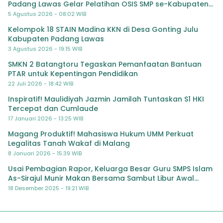
Padang Lawas Gelar Pelatihan OSIS SMP se-Kabupaten
Padang Lawas
5 Agustus 2026 - 08:02 WIB
Kelompok 18 STAIN Madina KKN di Desa Gonting Julu
Kabupaten Padang Lawas
3 Agustus 2026 - 19:15 WIB
SMKN 2 Batangtoru Tegaskan Pemanfaatan Bantuan
PTAR untuk Kepentingan Pendidikan
22 Juli 2026 - 18:42 WIB
Inspiratif! Maulidiyah Jazmin Jamilah Tuntaskan S1 HKI
Tercepat dan Cumlaude
17 Januari 2026 - 13:25 WIB
Magang Produktif! Mahasiswa Hukum UMM Perkuat
Legalitas Tanah Wakaf di Malang
8 Januari 2026 - 15:39 WIB
Usai Pembagian Rapor, Keluarga Besar Guru SMPS Islam
As-Sirajul Munir Makan Bersama Sambut Libur Awal
Semester
18 Desember 2025 - 19:21 WIB