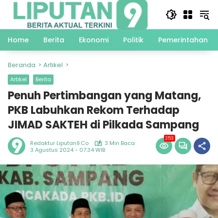
Langsung
ke
konten
Home
Berita
Ekonomi
Politik
Pemerintahan
Beranda
Artikel
Artikel
Berita
Penuh Pertimbangan yang Matang,
PKB Labuhkan Rekom Terhadap
JIMAD SAKTEH di Pilkada Sampang
253
Redaktur Liputan9.co
3 Min Baca
3 Agustus 2024 - 07:34 WIB