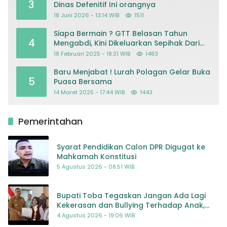
3
Dinas Defenitif Ini orangnya
18 Juni 2026 - 13:14 WIB
1511
Siapa Bermain ? GTT Belasan Tahun
4
Mengabdi, Kini Dikeluarkan Sepihak Dari
Dapodik
18 Februari 2025 - 18:31 WIB
1483
Baru Menjabat ! Lurah Polagan Gelar Buka
5
Puasa Bersama
14 Maret 2025 - 17:44 WIB
1443
Pemerintahan
Syarat Pendidikan Calon DPR Digugat ke
Mahkamah Konstitusi
5 Agustus 2026 - 08:51 WIB
Bupati Toba Tegaskan Jangan Ada Lagi
Kekerasan dan Bullying Terhadap Anak,
Dorong Kolaborasi Seluruh Pihak
4 Agustus 2026 - 19:06 WIB