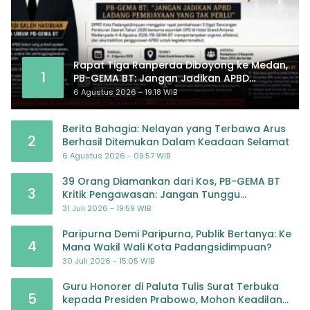
Rapat Tiga Ranperda Diboyong ke Medan,
1
PB-GEMA BT: Jangan Jadikan APBD
Ladang Pembiayaan yang Tak Perlu
6 Agustus 2026 - 19:18 WIB
Berita Bahagia: Nelayan yang Terbawa Arus
2
Berhasil Ditemukan Dalam Keadaan Selamat
6 Agustus 2026 - 09:57 WIB
39 Orang Diamankan dari Kos, PB-GEMA BT
3
Kritik Pengawasan: Jangan Tunggu
Masyarakat Bergerak Baru Negara Bertindak
31 Juli 2026 - 19:59 WIB
Paripurna Demi Paripurna, Publik Bertanya: Ke
4
Mana Wakil Wali Kota Padangsidimpuan?
30 Juli 2026 - 15:05 WIB
Guru Honorer di Paluta Tulis Surat Terbuka
5
kepada Presiden Prabowo, Mohon Keadilan