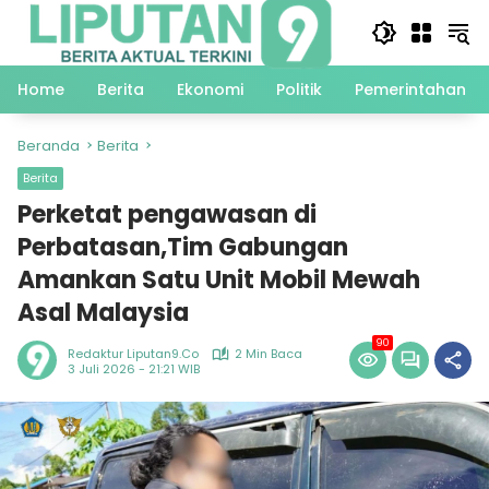
Langsung
ke
konten
Home
Berita
Ekonomi
Politik
Pemerintahan
Beranda
Berita
Berita
Perketat pengawasan di
Perbatasan,Tim Gabungan
Amankan Satu Unit Mobil Mewah
Asal Malaysia
90
Redaktur Liputan9.co
2 Min Baca
3 Juli 2026 - 21:21 WIB