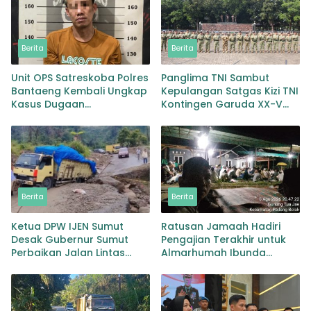
Berita
Berita
Unit OPS Satreskoba Polres
Panglima TNI Sambut
Bantaeng Kembali Ungkap
Kepulangan Satgas Kizi TNI
Kasus Dugaan
Kontingen Garuda XX-V
Penyalahgunaan
MONUSCO
Peredaran Narkotika Jenis
Sabu
Berita
Berita
Ketua DPW IJEN Sumut
Ratusan Jamaah Hadiri
Desak Gubernur Sumut
Pengajian Terakhir untuk
Perbaikan Jalan Lintas
Almarhumah Ibunda
Provinsi Jembatan Merah
Kepala BKD Padang Lawas
Lingga Bayu