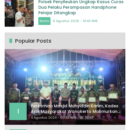
Polsek Penyileukan Ungkap Kasus Curas
Dua Pelaku Perampasan Handphone
Pelajar Ditangkap
Berita
6 Agustus 2026 - 19:43 WIB
Popular Posts
Peresmian Masjid Muhyiddin Karim, Kades
1
Ajak Masyarakat Wonokerto Makmurkan
Masjid
4 Agustus 2024 - 00:35 WIB
3240