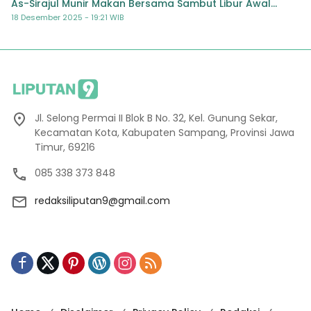
As-Sirajul Munir Makan Bersama Sambut Libur Awal
Semester
18 Desember 2025 - 19:21 WIB
Jl. Selong Permai II Blok B No. 32, Kel. Gunung Sekar,
Kecamatan Kota, Kabupaten Sampang, Provinsi Jawa
Timur, 69216
085 338 373 848
redaksiliputan9@gmail.com