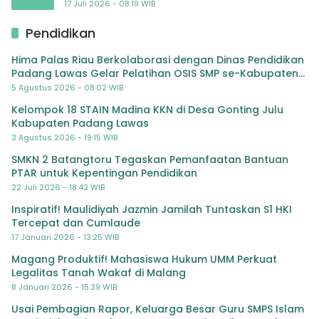
atas Dugaan Kriminalisasi
17 Juli 2026 - 08:19 WIB
Pendidikan
Hima Palas Riau Berkolaborasi dengan Dinas Pendidikan
Padang Lawas Gelar Pelatihan OSIS SMP se-Kabupaten
Padang Lawas
5 Agustus 2026 - 08:02 WIB
Kelompok 18 STAIN Madina KKN di Desa Gonting Julu
Kabupaten Padang Lawas
3 Agustus 2026 - 19:15 WIB
SMKN 2 Batangtoru Tegaskan Pemanfaatan Bantuan
PTAR untuk Kepentingan Pendidikan
22 Juli 2026 - 18:42 WIB
Inspiratif! Maulidiyah Jazmin Jamilah Tuntaskan S1 HKI
Tercepat dan Cumlaude
17 Januari 2026 - 13:25 WIB
Magang Produktif! Mahasiswa Hukum UMM Perkuat
Legalitas Tanah Wakaf di Malang
8 Januari 2026 - 15:39 WIB
Usai Pembagian Rapor, Keluarga Besar Guru SMPS Islam