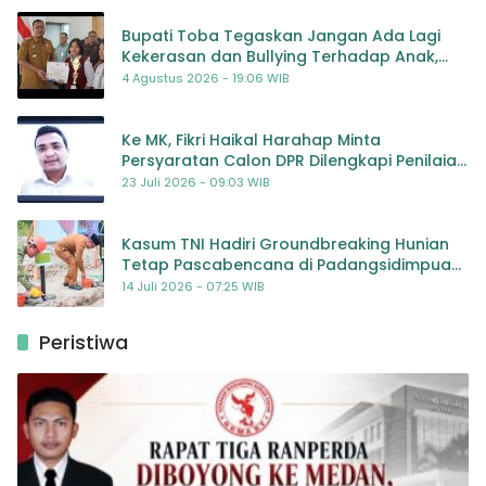
Bupati Toba Tegaskan Jangan Ada Lagi
Kekerasan dan Bullying Terhadap Anak,
Dorong Kolaborasi Seluruh Pihak
4 Agustus 2026 - 19:06 WIB
Ke MK, Fikri Haikal Harahap Minta
Persyaratan Calon DPR Dilengkapi Penilaian
Kompetensi
23 Juli 2026 - 09:03 WIB
Kasum TNI Hadiri Groundbreaking Hunian
Tetap Pascabencana di Padangsidimpuan,
Harapan Baru bagi Penyintas
14 Juli 2026 - 07:25 WIB
Peristiwa