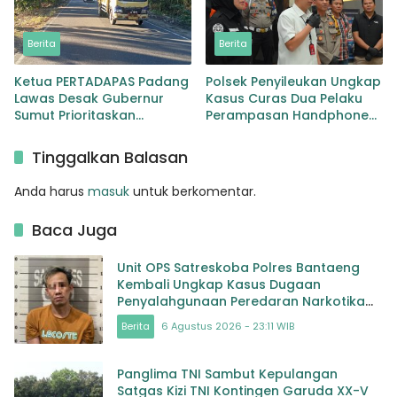
Berita
Berita
Ketua PERTADAPAS Padang
Polsek Penyileukan Ungkap
Lawas Desak Gubernur
Kasus Curas Dua Pelaku
Sumut Prioritaskan
Perampasan Handphone
Pelebaran Jalan Provinsi
Pelajar Ditangkap
Sibuhuan–Gunungtua
Tinggalkan Balasan
Anda harus
masuk
untuk berkomentar.
Baca Juga
Unit OPS Satreskoba Polres Bantaeng
Kembali Ungkap Kasus Dugaan
Penyalahgunaan Peredaran Narkotika
Jenis Sabu
Berita
6 Agustus 2026 - 23:11 WIB
Panglima TNI Sambut Kepulangan
Satgas Kizi TNI Kontingen Garuda XX-V