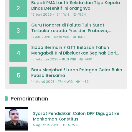
Bupati PMA Lantik Sekda dan Tiga Kepala
2
Dinas Defenitif Ini orangnya
18 Juni 2026 - 13:14 WIB
1504
Guru Honorer di Paluta Tulis Surat
3
Terbuka kepada Presiden Prabowo,
Mohon Keadilan atas Dugaan
17 Juli 2026 - 08:19 WIB
1502
Kriminalisasi
Siapa Bermain ? GTT Belasan Tahun
4
Mengabdi, Kini Dikeluarkan Sepihak Dari
Dapodik
18 Februari 2025 - 18:31 WIB
1480
Baru Menjabat ! Lurah Polagan Gelar Buka
5
Puasa Bersama
14 Maret 2025 - 17:44 WIB
1439
Pemerintahan
Syarat Pendidikan Calon DPR Digugat ke
Mahkamah Konstitusi
5 Agustus 2026 - 08:51 WIB