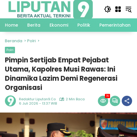
Langsung
ke
konten
Home
Berita
Ekonomi
Politik
Pemerintahan
Beranda
Polri
Polri
Pimpin Sertijab Empat Pejabat
Utama, Kapolres Musi Rawas: Ini
Dinamika Lazim Demi Regenerasi
Organisasi
70
Redaktur Liputan9.co
2 Min Baca
6 Juli 2026 - 13:37 WIB