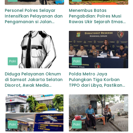
Personel Polres Selayar
Menembus Batas
Intensifkan Pelayanan dan
Pengabdian: Polres Musi
Pengamanan si Jalan
Rawas Ukir Sejarah Emas
Kawasan Aktivitas
Raih Predikat WBK di
Masyarakat, Hingga
Bawah Kepemimpinan
Pelabuhan
AKBP Agung Adhitya
Prananta
Polri
Polri
Diduga Pelayanan Oknum
Polda Metro Jaya
di Samsat Jakarta Selatan
Pulangkan Tiga Korban
Disorot, Awak Media
TPPO dari Libya, Pastikan
Dorong Klarifikasi dan
Perlindungan dan
Evaluasi
Pemulihan Korban
Polri
Polri