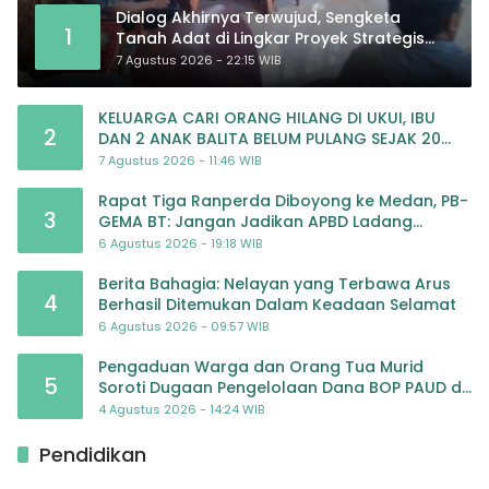
Dialog Akhirnya Terwujud, Sengketa
1
Tanah Adat di Lingkar Proyek Strategis
Nasional Memasuki Babak Baru
7 Agustus 2026 - 22:15 WIB
KELUARGA CARI ORANG HILANG DI UKUI, IBU
2
DAN 2 ANAK BALITA BELUM PULANG SEJAK 20
JULI 2026
7 Agustus 2026 - 11:46 WIB
Rapat Tiga Ranperda Diboyong ke Medan, PB-
3
GEMA BT: Jangan Jadikan APBD Ladang
Pembiayaan yang Tak Perlu
6 Agustus 2026 - 19:18 WIB
Berita Bahagia: Nelayan yang Terbawa Arus
4
Berhasil Ditemukan Dalam Keadaan Selamat
6 Agustus 2026 - 09:57 WIB
Pengaduan Warga dan Orang Tua Murid
5
Soroti Dugaan Pengelolaan Dana BOP PAUD di
TK Al-Ikhlas Tapanuli Selatan
4 Agustus 2026 - 14:24 WIB
Pendidikan