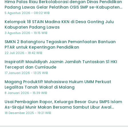
Hima Palas Riau Berkolaborasi dengan Dinas Pendidikan
Padang Lawas Gelar Pelatihan OSIS SMP se-Kabupaten
Padang Lawas
5 Agustus 2026 - 08:02 WIB
Kelompok 18 STAIN Madina KKN di Desa Gonting Julu
Kabupaten Padang Lawas
3 Agustus 2026 - 19:15 WIB
SMKN 2 Batangtoru Tegaskan Pemanfaatan Bantuan
PTAR untuk Kepentingan Pendidikan
22 Juli 2026 - 18:42 WIB
Inspiratif! Maulidiyah Jazmin Jamilah Tuntaskan S1 HKI
Tercepat dan Cumlaude
17 Januari 2026 - 13:25 WIB
Magang Produktif! Mahasiswa Hukum UMM Perkuat
Legalitas Tanah Wakaf di Malang
8 Januari 2026 - 15:39 WIB
Usai Pembagian Rapor, Keluarga Besar Guru SMPS Islam
As-Sirajul Munir Makan Bersama Sambut Libur Awal
Semester
18 Desember 2025 - 19:21 WIB