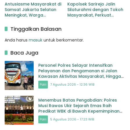
Antusiasme Masyarakat di
Kapolsek Sarirejo Jalin
Samsat Jakarta Selatan
Silaturahmi dengan Tokoh
Meningkat, Warga
Masyarakat, Perkuat
Manfaatkan Layanan Pajak
Sinergi Jaga Kamtibmas
Kendaraan
Tinggalkan Balasan
Anda harus
masuk
untuk berkomentar.
Baca Juga
Personel Polres Selayar Intensifkan
Pelayanan dan Pengamanan si Jalan
Kawasan Aktivitas Masyarakat, Hingga
Pelabuhan
Polri
7 Agustus 2026 - 12:36 WIB
Menembus Batas Pengabdian: Polres
Musi Rawas Ukir Sejarah Emas Raih
Predikat WBK di Bawah Kepemimpinan
AKBP Agung Adhitya Prananta
Polri
5 Agustus 2026 - 17:23 WIB