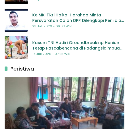
Ke MK, Fikri Haikal Harahap Minta
Persyaratan Calon DPR Dilengkapi Penilaian
Kompetensi
23 Juli 2026 - 09:03 WIB
Kasum TNI Hadiri Groundbreaking Hunian
Tetap Pascabencana di Padangsidimpuan,
Harapan Baru bagi Penyintas
14 Juli 2026 - 07:25 WIB
Peristiwa