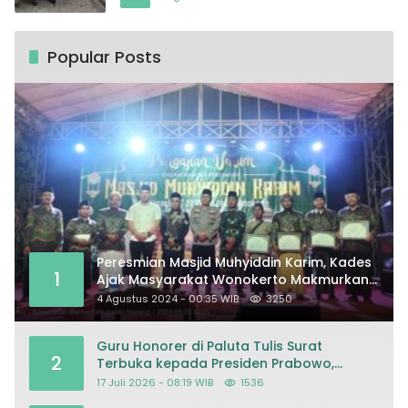
Popular Posts
Peresmian Masjid Muhyiddin Karim, Kades
1
Ajak Masyarakat Wonokerto Makmurkan
Masjid
4 Agustus 2024 - 00:35 WIB
3250
Guru Honorer di Paluta Tulis Surat
2
Terbuka kepada Presiden Prabowo,
Mohon Keadilan atas Dugaan
17 Juli 2026 - 08:19 WIB
1536
Kriminalisasi