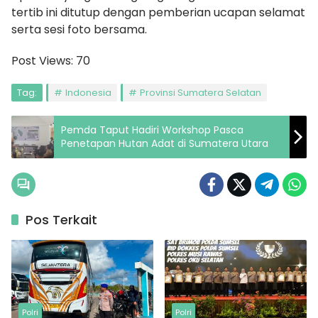
tertib ini ditutup dengan pemberian ucapan selamat
serta sesi foto bersama.
Post Views:
70
Tag:
Indonesia
Provinsi Sumatera Selatan
Pemda Taput Hadiri Workshop Pasca
Penetapan Hutan Adat di Sumatera Utara
Pos Terkait
Polri
Polri