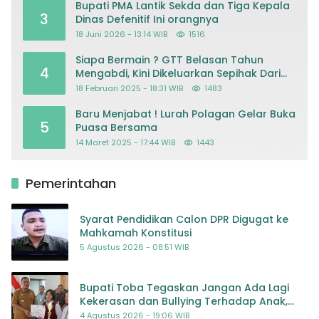
Bupati PMA Lantik Sekda dan Tiga Kepala
3
Dinas Defenitif Ini orangnya
18 Juni 2026 - 13:14 WIB
1516
Siapa Bermain ? GTT Belasan Tahun
4
Mengabdi, Kini Dikeluarkan Sepihak Dari
Dapodik
18 Februari 2025 - 18:31 WIB
1483
Baru Menjabat ! Lurah Polagan Gelar Buka
5
Puasa Bersama
14 Maret 2025 - 17:44 WIB
1443
Pemerintahan
Syarat Pendidikan Calon DPR Digugat ke
Mahkamah Konstitusi
5 Agustus 2026 - 08:51 WIB
Bupati Toba Tegaskan Jangan Ada Lagi
Kekerasan dan Bullying Terhadap Anak,
Dorong Kolaborasi Seluruh Pihak
4 Agustus 2026 - 19:06 WIB