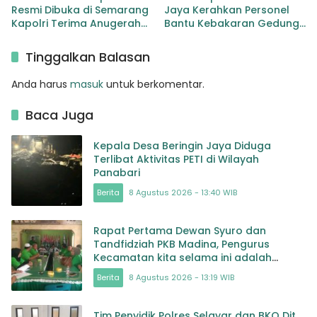
Resmi Dibuka di Semarang
Jaya Kerahkan Personel
Kapolri Terima Anugerah
Bantu Kebakaran Gedung
Anggota Kehormatan
Bapenda
Tinggalkan Balasan
Anda harus
masuk
untuk berkomentar.
Baca Juga
Kepala Desa Beringin Jaya Diduga
Terlibat Aktivitas PETI di Wilayah
Panabari
Berita
8 Agustus 2026 - 13:40 WIB
Rapat Pertama Dewan Syuro dan
Tandfidziah PKB Madina, Pengurus
Kecamatan kita selama ini adalah
Tokoh
Berita
8 Agustus 2026 - 13:19 WIB
Tim Penyidik Polres Selayar dan BKO Dit