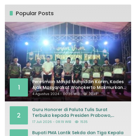
Popular Posts
Peresmian Masjid Muhyiddin Karim, Kades
1
Ajak Masyarakat Wonokerto Makmurkan
Masjid
4 Agustus 2024 - 00:35 WIB
3249
Guru Honorer di Paluta Tulis Surat
2
Terbuka kepada Presiden Prabowo,
Mohon Keadilan atas Dugaan
17 Juli 2026 - 08:19 WIB
1535
Kriminalisasi
Bupati PMA Lantik Sekda dan Tiga Kepala