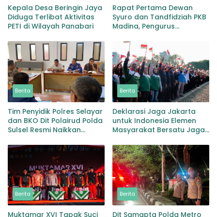
Kepala Desa Beringin Jaya
Rapat Pertama Dewan
Diduga Terlibat Aktivitas
Syuro dan Tandfidziah PKB
PETI di Wilayah Panabari
Madina, Pengurus
Kecamatan kita selama ini
adalah Tokoh
Berita
Berita
Tim Penyidik Polres Selayar
Deklarasi Jaga Jakarta
dan BKO Dit Polairud Polda
untuk Indonesia Elemen
Sulsel Resmi Naikkan
Masyarakat Bersatu Jaga
Status KLM Nurul Salsa ke
Keamanan dan Persatuan
Tahap Penyidikan
Berita
Berita
Muktamar XVI Tapak Suci
Dit Samapta Polda Metro