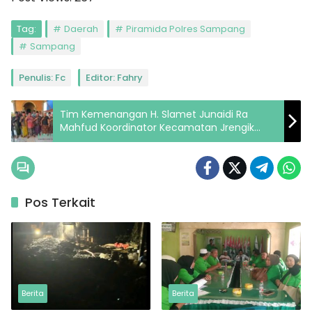
Tag:
Daerah
Piramida Polres Sampang
Sampang
Penulis: Fc
Editor: Fahry
Tim Kemenangan H. Slamet Junaidi Ra
Mahfud Koordinator Kecamatan Jrengik
Resmi Terbentuk
Pos Terkait
Berita
Berita