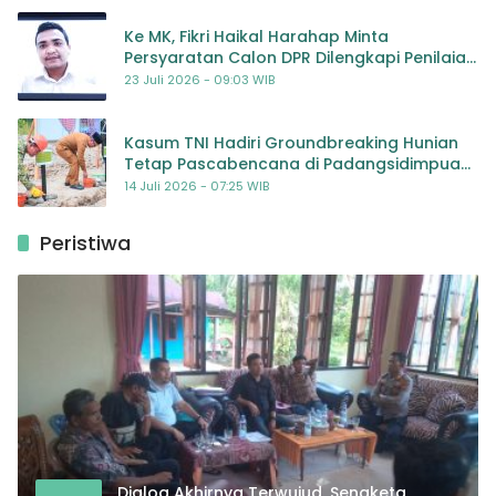
Ke MK, Fikri Haikal Harahap Minta
Persyaratan Calon DPR Dilengkapi Penilaian
Kompetensi
23 Juli 2026 - 09:03 WIB
Kasum TNI Hadiri Groundbreaking Hunian
Tetap Pascabencana di Padangsidimpuan,
Harapan Baru bagi Penyintas
14 Juli 2026 - 07:25 WIB
Peristiwa
Dialog Akhirnya Terwujud, Sengketa