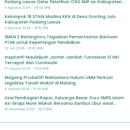
Padang Lawas Gelar Pelatihan OSIS SMP se-Kabupaten
Padang Lawas
5 Agustus 2026 - 08:02 WIB
Kelompok 18 STAIN Madina KKN di Desa Gonting Julu
Kabupaten Padang Lawas
3 Agustus 2026 - 19:15 WIB
SMKN 2 Batangtoru Tegaskan Pemanfaatan Bantuan
PTAR untuk Kepentingan Pendidikan
22 Juli 2026 - 18:42 WIB
Inspiratif! Maulidiyah Jazmin Jamilah Tuntaskan S1 HKI
Tercepat dan Cumlaude
17 Januari 2026 - 13:25 WIB
Magang Produktif! Mahasiswa Hukum UMM Perkuat
Legalitas Tanah Wakaf di Malang
8 Januari 2026 - 15:39 WIB
Usai Pembagian Rapor, Keluarga Besar Guru SMPS Islam
As-Sirajul Munir Makan Bersama Sambut Libur Awal
Semester
18 Desember 2025 - 19:21 WIB