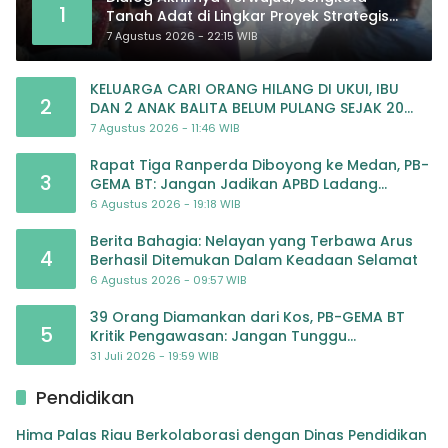
1
Tanah Adat di Lingkar Proyek Strategis
Nasional Memasuki Babak Baru
7 Agustus 2026 - 22:15 WIB
KELUARGA CARI ORANG HILANG DI UKUI, IBU
2
DAN 2 ANAK BALITA BELUM PULANG SEJAK 20
JULI 2026
7 Agustus 2026 - 11:46 WIB
Rapat Tiga Ranperda Diboyong ke Medan, PB-
3
GEMA BT: Jangan Jadikan APBD Ladang
Pembiayaan yang Tak Perlu
6 Agustus 2026 - 19:18 WIB
Berita Bahagia: Nelayan yang Terbawa Arus
4
Berhasil Ditemukan Dalam Keadaan Selamat
6 Agustus 2026 - 09:57 WIB
39 Orang Diamankan dari Kos, PB-GEMA BT
5
Kritik Pengawasan: Jangan Tunggu
Masyarakat Bergerak Baru Negara Bertindak
31 Juli 2026 - 19:59 WIB
Pendidikan
Hima Palas Riau Berkolaborasi dengan Dinas Pendidikan