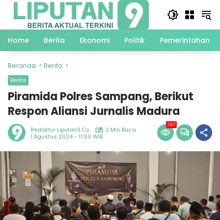
Langsung
ke
konten
Home
Berita
Ekonomi
Politik
Pemerintahan
Beranda
Berita
Berita
Piramida Polres Sampang, Berikut
Respon Aliansi Jurnalis Madura
267
Redaktur Liputan9.co
2 Min Baca
1 Agustus 2024 - 11:00 WIB