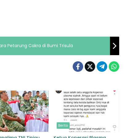
ra Petarung Cakra di Bumi Trisula
Berita
anglima TNI Tinjau
Ketua Koperasi Plasma