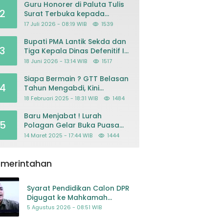
Guru Honorer di Paluta Tulis
2
Surat Terbuka kepada
Presiden Prabowo, Mohon
17 Juli 2026 - 08:19 WIB
1539
Keadilan atas Dugaan
Kriminalisasi
Bupati PMA Lantik Sekda dan
3
Tiga Kepala Dinas Defenitif Ini
orangnya
18 Juni 2026 - 13:14 WIB
1517
Siapa Bermain ? GTT Belasan
4
Tahun Mengabdi, Kini
Dikeluarkan Sepihak Dari
18 Februari 2025 - 18:31 WIB
1484
Dapodik
Baru Menjabat ! Lurah
5
Polagan Gelar Buka Puasa
Bersama
14 Maret 2025 - 17:44 WIB
1444
emerintahan
Syarat Pendidikan Calon DPR
Digugat ke Mahkamah
Konstitusi
5 Agustus 2026 - 08:51 WIB