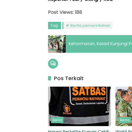
Post Views:
188
Tag:
Berita pemerintahan
Kehormatan, Kasad Kunjungi Pa
Pos Terkait
Berita
Berita
Harga Pertalite Eceran Cekik
Wakil P