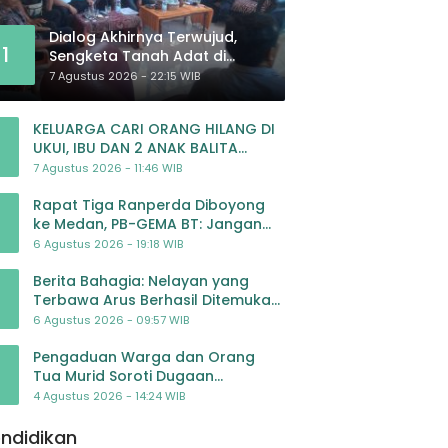
Dialog Akhirnya Terwujud,
1
Sengketa Tanah Adat di
Lingkar Proyek Strategis
7 Agustus 2026 - 22:15 WIB
Nasional Memasuki Babak
Baru
KELUARGA CARI ORANG HILANG DI
UKUI, IBU DAN 2 ANAK BALITA
BELUM PULANG SEJAK 20 JULI 2026
7 Agustus 2026 - 11:46 WIB
Rapat Tiga Ranperda Diboyong
ke Medan, PB-GEMA BT: Jangan
Jadikan APBD Ladang
6 Agustus 2026 - 19:18 WIB
Pembiayaan yang Tak Perlu
Berita Bahagia: Nelayan yang
Terbawa Arus Berhasil Ditemukan
Dalam Keadaan Selamat
6 Agustus 2026 - 09:57 WIB
Pengaduan Warga dan Orang
Tua Murid Soroti Dugaan
Pengelolaan Dana BOP PAUD di TK
4 Agustus 2026 - 14:24 WIB
Al-Ikhlas Tapanuli Selatan
ndidikan