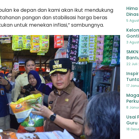
Hima 
 bulan ke depan dan kami akan ikut mendukung
Dinas
ahanan pangan dan stabilisasi harga beras
Pelat
5 Agus
akukan untuk menekan inflasi,” sambungnya.
Lawa
Kelom
Gont
3 Agust
SMKN
Bantu
Pendi
22 Juli
Inspi
Tunta
17 Janu
Maga
Perku
8 Janua
Usai 
Guru 
Bersa
18 Dese