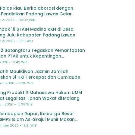
Palas Riau Berkolaborasi dengan
 Pendidikan Padang Lawas Gelar
ihan OSIS SMP se-Kabupaten Padang
tus 2026 - 08:02 WIB
s
pok 18 STAIN Madina KKN di Desa
ing Julu Kabupaten Padang Lawas
us 2026 - 19:15 WIB
 2 Batangtoru Tegaskan Pemanfaatan
an PTAR untuk Kepentingan
dikan
 2026 - 18:42 WIB
ratif! Maulidiyah Jazmin Jamilah
skan S1 HKI Tercepat dan Cumlaude
ari 2026 - 13:25 WIB
ng Produktif! Mahasiswa Hukum UMM
at Legalitas Tanah Wakaf di Malang
ri 2026 - 15:39 WIB
Pembagian Rapor, Keluarga Besar
SMPS Islam As-Sirajul Munir Makan
ma Sambut Libur Awal Semester
mber 2025 - 19:21 WIB