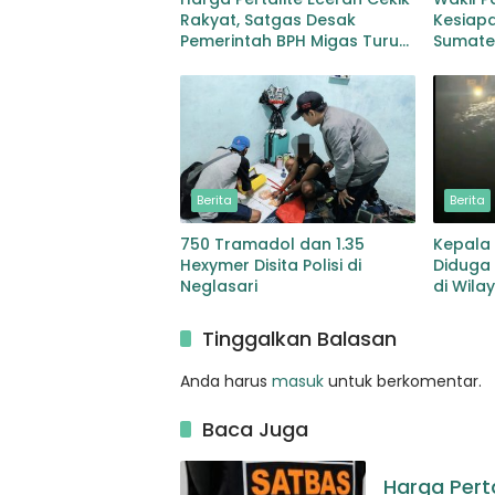
Rakyat, Satgas Desak
Kesiapa
Pemerintah BPH Migas Turun
Sumate
Tangan
Berita
Berita
750 Tramadol dan 1.35
Kepala 
Hexymer Disita Polisi di
Diduga 
Neglasari
di Wila
Tinggalkan Balasan
Anda harus
masuk
untuk berkomentar.
Baca Juga
Harga Pert