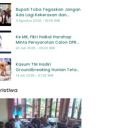
Bupati Toba Tegaskan Jangan
Ada Lagi Kekerasan dan
Bullying Terhadap Anak,
4 Agustus 2026 - 19:06 WIB
Dorong Kolaborasi Seluruh
Pihak
Ke MK, Fikri Haikal Harahap
Minta Persyaratan Calon DPR
Dilengkapi Penilaian
23 Juli 2026 - 09:03 WIB
Kompetensi
Kasum TNI Hadiri
Groundbreaking Hunian Tetap
Pascabencana di
14 Juli 2026 - 07:25 WIB
Padangsidimpuan, Harapan
Baru bagi Penyintas
ristiwa