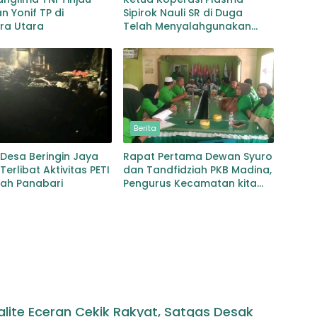
n Yonif TP di
Sipirok Nauli SR di Duga
ra Utara
Telah Menyalahgunakan
Wewenangnya
Berita
Desa Beringin Jaya
Rapat Pertama Dewan Syuro
Terlibat Aktivitas PETI
dan Tandfidziah PKB Madina,
yah Panabari
Pengurus Kecamatan kita
selama ini adalah Tokoh
alite Eceran Cekik Rakyat, Satgas Desak