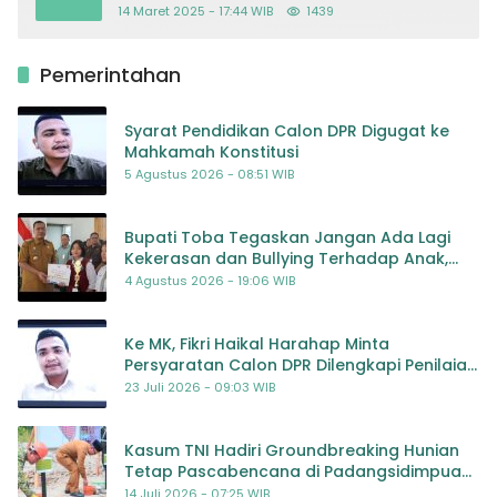
14 Maret 2025 - 17:44 WIB
1439
Pemerintahan
Syarat Pendidikan Calon DPR Digugat ke
Mahkamah Konstitusi
5 Agustus 2026 - 08:51 WIB
Bupati Toba Tegaskan Jangan Ada Lagi
Kekerasan dan Bullying Terhadap Anak,
Dorong Kolaborasi Seluruh Pihak
4 Agustus 2026 - 19:06 WIB
Ke MK, Fikri Haikal Harahap Minta
Persyaratan Calon DPR Dilengkapi Penilaian
Kompetensi
23 Juli 2026 - 09:03 WIB
Kasum TNI Hadiri Groundbreaking Hunian
Tetap Pascabencana di Padangsidimpuan,
Harapan Baru bagi Penyintas
14 Juli 2026 - 07:25 WIB