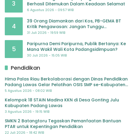
3
Berhasil Ditemukan Dalam Keadaan Selamat
6 Agustus 2026 - 09:57 WIB
39 Orang Diamankan dari Kos, PB-GEMA BT
4
Kritik Pengawasan: Jangan Tunggu
Masyarakat Bergerak Baru Negara Bertindak
31 Juli 2026 - 19:59 WIB
Paripurna Demi Paripurna, Publik Bertanya: Ke
5
Mana Wakil Wali Kota Padangsidimpuan?
30 Juli 2026 - 15:05 WIB
Pendidikan
Hima Palas Riau Berkolaborasi dengan Dinas Pendidikan
Padang Lawas Gelar Pelatihan OSIS SMP se-Kabupaten
Padang Lawas
5 Agustus 2026 - 08:02 WIB
Kelompok 18 STAIN Madina KKN di Desa Gonting Julu
Kabupaten Padang Lawas
3 Agustus 2026 - 19:15 WIB
SMKN 2 Batangtoru Tegaskan Pemanfaatan Bantuan
PTAR untuk Kepentingan Pendidikan
22 Juli 2026 - 18:42 WIB