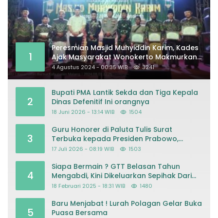
Peresmian Masjid Muhyiddin Karim, Kades
1
Ajak Masyarakat Wonokerto Makmurkan
Masjid
4 Agustus 2024 - 00:35 WIB
3241
Bupati PMA Lantik Sekda dan Tiga Kepala
2
Dinas Defenitif Ini orangnya
18 Juni 2026 - 13:14 WIB
1504
Guru Honorer di Paluta Tulis Surat
3
Terbuka kepada Presiden Prabowo,
Mohon Keadilan atas Dugaan
17 Juli 2026 - 08:19 WIB
1503
Kriminalisasi
Siapa Bermain ? GTT Belasan Tahun
4
Mengabdi, Kini Dikeluarkan Sepihak Dari
Dapodik
18 Februari 2025 - 18:31 WIB
1480
Baru Menjabat ! Lurah Polagan Gelar Buka
5
Puasa Bersama