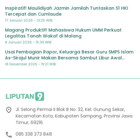
Inspiratif! Maulidiyah Jazmin Jamilah Tuntaskan S1 HKI
Tercepat dan Cumlaude
17 Januari 2026 - 13:25 WIB
Magang Produktif! Mahasiswa Hukum UMM Perkuat
Legalitas Tanah Wakaf di Malang
8 Januari 2026 - 15:39 WIB
Usai Pembagian Rapor, Keluarga Besar Guru SMPS Islam
As-Sirajul Munir Makan Bersama Sambut Libur Awal
Semester
18 Desember 2025 - 19:21 WIB
Jl. Selong Permai II Blok B No. 32, Kel. Gunung Sekar,
Kecamatan Kota, Kabupaten Sampang, Provinsi Jawa
Timur, 69216
085 338 373 848