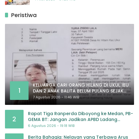
Peristiwa
KELUARGA CARI ORANG HILANG DI UKUI, IBU
1
DAN 2 ANAK BALITA BELUM PULANG SEJAK
20 JULI 2026
7 Agustus 2026 - 11:46 WIB
Rapat Tiga Ranperda Diboyong ke Medan, PB-
2
GEMA BT: Jangan Jadikan APBD Ladang
Pembiayaan yang Tak Perlu
6 Agustus 2026 - 19:18 WIB
Berita Bahagia: Nelayan yang Terbawa Arus