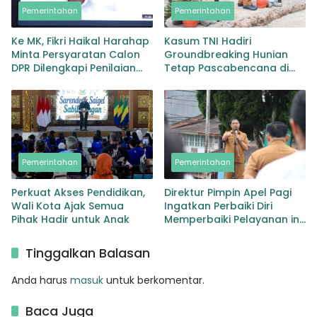
Pemerintahan
Pemerintahan
Ke MK, Fikri Haikal Harahap
Kasum TNI Hadiri
Minta Persyaratan Calon
Groundbreaking Hunian
DPR Dilengkapi Penilaian
Tetap Pascabencana di
Kompetensi
Padangsidimpuan,
Harapan Baru bagi
Penyintas
Pemerintahan
Pemerintahan
Perkuat Akses Pendidikan,
Direktur Pimpin Apel Pagi
Wali Kota Ajak Semua
Ingatkan Perbaiki Diri
Pihak Hadir untuk Anak
Memperbaiki Pelayanan ini
Amanatnya
Tinggalkan Balasan
Anda harus
masuk
untuk berkomentar.
Baca Juga