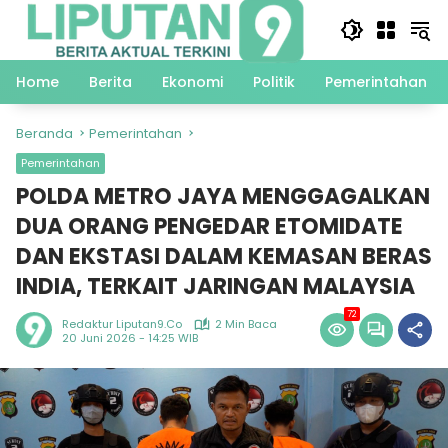
Langsung
ke
konten
Home
Berita
Ekonomi
Politik
Pemerintahan
Beranda
Pemerintahan
Pemerintahan
POLDA METRO JAYA MENGGAGALKAN
DUA ORANG PENGEDAR ETOMIDATE
DAN EKSTASI DALAM KEMASAN BERAS
INDIA, TERKAIT JARINGAN MALAYSIA
72
Redaktur Liputan9.co
2 Min Baca
20 Juni 2026 - 14:25 WIB