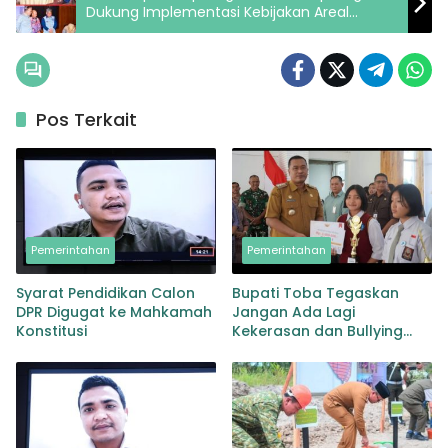
Dukung Implementasi Kebijakan Areal
Preservasi
Pos Terkait
Pemerintahan
Pemerintahan
Syarat Pendidikan Calon
Bupati Toba Tegaskan
DPR Digugat ke Mahkamah
Jangan Ada Lagi
Konstitusi
Kekerasan dan Bullying
Terhadap Anak, Dorong
Kolaborasi Seluruh Pihak