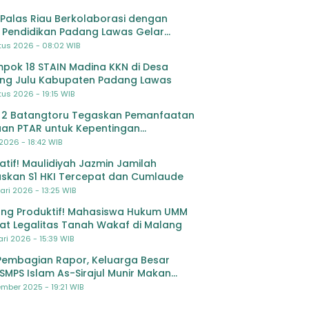
Palas Riau Berkolaborasi dengan
 Pendidikan Padang Lawas Gelar
ihan OSIS SMP se-Kabupaten Padang
tus 2026 - 08:02 WIB
s
pok 18 STAIN Madina KKN di Desa
ing Julu Kabupaten Padang Lawas
us 2026 - 19:15 WIB
 2 Batangtoru Tegaskan Pemanfaatan
an PTAR untuk Kepentingan
dikan
 2026 - 18:42 WIB
ratif! Maulidiyah Jazmin Jamilah
skan S1 HKI Tercepat dan Cumlaude
ari 2026 - 13:25 WIB
ng Produktif! Mahasiswa Hukum UMM
at Legalitas Tanah Wakaf di Malang
ri 2026 - 15:39 WIB
Pembagian Rapor, Keluarga Besar
SMPS Islam As-Sirajul Munir Makan
ma Sambut Libur Awal Semester
mber 2025 - 19:21 WIB