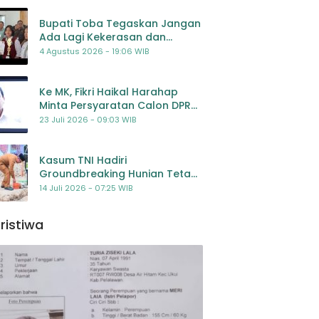
Bupati Toba Tegaskan Jangan
Ada Lagi Kekerasan dan
Bullying Terhadap Anak,
4 Agustus 2026 - 19:06 WIB
Dorong Kolaborasi Seluruh
Pihak
Ke MK, Fikri Haikal Harahap
Minta Persyaratan Calon DPR
Dilengkapi Penilaian
23 Juli 2026 - 09:03 WIB
Kompetensi
Kasum TNI Hadiri
Groundbreaking Hunian Tetap
Pascabencana di
14 Juli 2026 - 07:25 WIB
Padangsidimpuan, Harapan
Baru bagi Penyintas
ristiwa