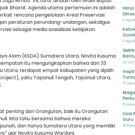
Jaga Rimba” ini, turut dihadiri oleh Wakil Bupati
kpak Bharat. Agenda utama pertemuan ini adalah
Hima 
Dinas
rkait rencana pengelolaan Areal Preservasi
Pelat
5 Agus
an peraturan perundang-undangan, sekaligus
Lawa
asi sebagai media sosialisasi kebijakan.
Kelom
Gont
3 Agust
SMKN
aya Alam (KSDA) Sumatera Utara, Novita Kusuma
Bantu
Pendi
22 Juli
kesempatan itu mengungkapkan bahwa dari 33
a Utara, terdapat empat kabupaten yang dipilih
Inspi
Tunta
roject), yaitu Tapanuli Tengah, Tapanuli Utara,
17 Janu
.
Maga
Perku
8 Janua
t penting dari Orangutan, baik itu Orangutan
Usai 
li. Kita tahu bersama bahwa mereka
Guru 
Bersa
punah, dan hanya Sumatera Utara yang memiliki
18 Dese
ni,” ujar Novita Kusuma Wardani.