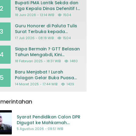
Bupati PMA Lantik Sekda dan
2
Tiga Kepala Dinas Defenitif Ini
orangnya
18 Juni 2026 - 13:14 WIB
1504
Guru Honorer di Paluta Tulis
3
Surat Terbuka kepada
Presiden Prabowo, Mohon
17 Juli 2026 - 08:19 WIB
1504
Keadilan atas Dugaan
Kriminalisasi
Siapa Bermain ? GTT Belasan
4
Tahun Mengabdi, Kini
Dikeluarkan Sepihak Dari
18 Februari 2025 - 18:31 WIB
1480
Dapodik
Baru Menjabat ! Lurah
5
Polagan Gelar Buka Puasa
Bersama
14 Maret 2025 - 17:44 WIB
1439
emerintahan
Syarat Pendidikan Calon DPR
Digugat ke Mahkamah
Konstitusi
5 Agustus 2026 - 08:51 WIB