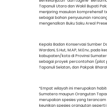
Berkelanjutan” dan tagline “Bersama 
Tapanuli Utara dan Wakil Bupati Pa
menjaring masukan komprehensif te
sebagai bahan penyusunan rancang
mengenalkan Buku Saku Areal Preserv
Kepala Badan Konservasi Sumber D
Wardani, S.Hut, M.AP, M.Env, pada 
kabupaten/kota di Provinsi Sumater
sebagai proyek percontohan (pilot p
Tapanuli Selatan, dan Pakpak Bharat
“Empat wilayah ini merupakan habita
Sumatera maupun Orangutan Tapanu
merupakan spesies yang terancam 
keunikan spesies orangutan seperti i