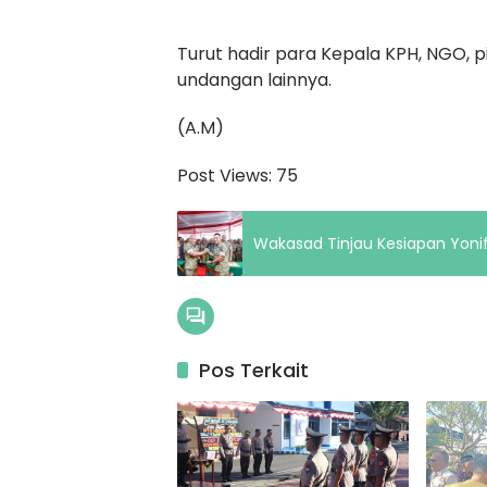
Turut hadir para Kepala KPH, NGO, 
undangan lainnya.
(A.M)
Post Views:
75
Wakasad Tinjau Kesiapan Yonif
Pos Terkait