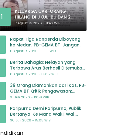
KELUARGA CARI ORANG
1
HILANG DI UKUI, IBU DAN 2
ANAK BALITA BELUM PULANG
7 Agustus 2026 - 11:46 WIB
SEJAK 20 JULI 2026
Rapat Tiga Ranperda Diboyong
ke Medan, PB-GEMA BT: Jangan
Jadikan APBD Ladang
6 Agustus 2026 - 19:18 WIB
Pembiayaan yang Tak Perlu
Berita Bahagia: Nelayan yang
Terbawa Arus Berhasil Ditemukan
Dalam Keadaan Selamat
6 Agustus 2026 - 09:57 WIB
39 Orang Diamankan dari Kos, PB-
GEMA BT Kritik Pengawasan:
Jangan Tunggu Masyarakat
31 Juli 2026 - 19:59 WIB
Bergerak Baru Negara Bertindak
Paripurna Demi Paripurna, Publik
Bertanya: Ke Mana Wakil Wali
Kota Padangsidimpuan?
30 Juli 2026 - 15:05 WIB
ndidikan