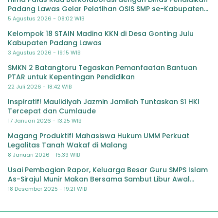
Padang Lawas Gelar Pelatihan OSIS SMP se-Kabupaten
Padang Lawas
5 Agustus 2026 - 08:02 WIB
Kelompok 18 STAIN Madina KKN di Desa Gonting Julu
Kabupaten Padang Lawas
3 Agustus 2026 - 19:15 WIB
SMKN 2 Batangtoru Tegaskan Pemanfaatan Bantuan
PTAR untuk Kepentingan Pendidikan
22 Juli 2026 - 18:42 WIB
Inspiratif! Maulidiyah Jazmin Jamilah Tuntaskan S1 HKI
Tercepat dan Cumlaude
17 Januari 2026 - 13:25 WIB
Magang Produktif! Mahasiswa Hukum UMM Perkuat
Legalitas Tanah Wakaf di Malang
8 Januari 2026 - 15:39 WIB
Usai Pembagian Rapor, Keluarga Besar Guru SMPS Islam
As-Sirajul Munir Makan Bersama Sambut Libur Awal
Semester
18 Desember 2025 - 19:21 WIB