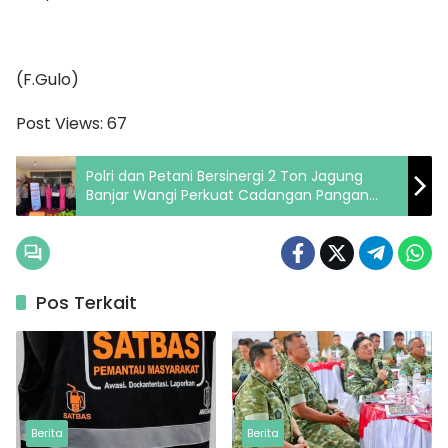
(F.Gulo)
Post Views:
67
Polri dan Petani Bersinergi 2 Ton Jagung
Banjar Wangi Perkuat Cadangan Pangan
Nasional
Pos Terkait
Berita
Berita