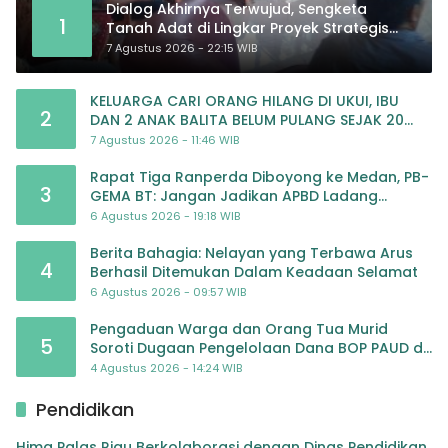
Dialog Akhirnya Terwujud, Sengketa
1
Tanah Adat di Lingkar Proyek Strategis
Nasional Memasuki Babak Baru
7 Agustus 2026 - 22:15 WIB
KELUARGA CARI ORANG HILANG DI UKUI, IBU
2
DAN 2 ANAK BALITA BELUM PULANG SEJAK 20
JULI 2026
7 Agustus 2026 - 11:46 WIB
Rapat Tiga Ranperda Diboyong ke Medan, PB-
3
GEMA BT: Jangan Jadikan APBD Ladang
Pembiayaan yang Tak Perlu
6 Agustus 2026 - 19:18 WIB
Berita Bahagia: Nelayan yang Terbawa Arus
4
Berhasil Ditemukan Dalam Keadaan Selamat
6 Agustus 2026 - 09:57 WIB
Pengaduan Warga dan Orang Tua Murid
5
Soroti Dugaan Pengelolaan Dana BOP PAUD di
TK Al-Ikhlas Tapanuli Selatan
4 Agustus 2026 - 14:24 WIB
Pendidikan
Hima Palas Riau Berkolaborasi dengan Dinas Pendidikan