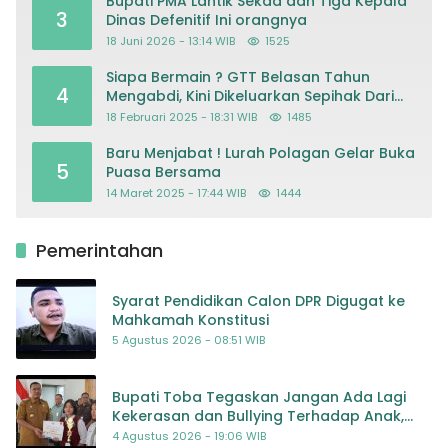
Bupati PMA Lantik Sekda dan Tiga Kepala
3
Dinas Defenitif Ini orangnya
18 Juni 2026 - 13:14 WIB
1525
Siapa Bermain ? GTT Belasan Tahun
4
Mengabdi, Kini Dikeluarkan Sepihak Dari
Dapodik
18 Februari 2025 - 18:31 WIB
1485
Baru Menjabat ! Lurah Polagan Gelar Buka
5
Puasa Bersama
14 Maret 2025 - 17:44 WIB
1444
Pemerintahan
Syarat Pendidikan Calon DPR Digugat ke
Mahkamah Konstitusi
5 Agustus 2026 - 08:51 WIB
Bupati Toba Tegaskan Jangan Ada Lagi
Kekerasan dan Bullying Terhadap Anak,
Dorong Kolaborasi Seluruh Pihak
4 Agustus 2026 - 19:06 WIB