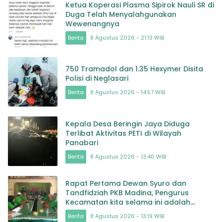
Ketua Koperasi Plasma Sipirok Nauli SR di
Duga Telah Menyalahgunakan
Wewenangnya
Berita
8 Agustus 2026 - 21:13 WIB
750 Tramadol dan 1.35 Hexymer Disita
Polisi di Neglasari
Berita
8 Agustus 2026 - 14:57 WIB
Kepala Desa Beringin Jaya Diduga
Terlibat Aktivitas PETI di Wilayah
Panabari
Berita
8 Agustus 2026 - 13:40 WIB
Rapat Pertama Dewan Syuro dan
Tandfidziah PKB Madina, Pengurus
Kecamatan kita selama ini adalah
Tokoh
Berita
8 Agustus 2026 - 13:19 WIB