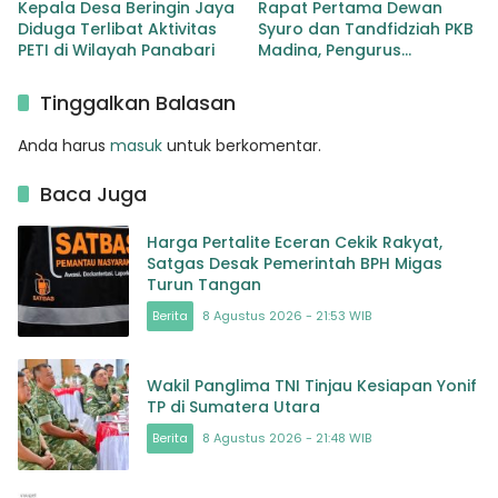
Kepala Desa Beringin Jaya
Rapat Pertama Dewan
Diduga Terlibat Aktivitas
Syuro dan Tandfidziah PKB
PETI di Wilayah Panabari
Madina, Pengurus
Kecamatan kita selama ini
adalah Tokoh
Tinggalkan Balasan
Anda harus
masuk
untuk berkomentar.
Baca Juga
Harga Pertalite Eceran Cekik Rakyat,
Satgas Desak Pemerintah BPH Migas
Turun Tangan
Berita
8 Agustus 2026 - 21:53 WIB
Wakil Panglima TNI Tinjau Kesiapan Yonif
TP di Sumatera Utara
Berita
8 Agustus 2026 - 21:48 WIB