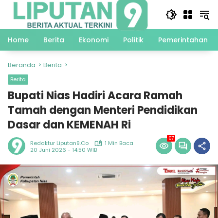
Langsung
ke
konten
Home
Berita
Ekonomi
Politik
Pemerintahan
Beranda
Berita
Berita
Bupati Nias Hadiri Acara Ramah
Tamah dengan Menteri Pendidikan
Dasar dan KEMENAH Ri
67
Redaktur Liputan9.co
1 Min Baca
20 Juni 2026 - 14:50 WIB