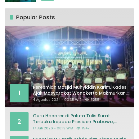
Popular Posts
Peresmian Masjid Muhyiddin Karim, Kades
1
Ajak Masyarakat Wonokerto Makmurkan
Masjid
4 Agustus 2024 - 00:35 WIB
3255
Guru Honorer di Paluta Tulis Surat
2
Terbuka kepada Presiden Prabowo,
Mohon Keadilan atas Dugaan
17 Juli 2026 - 08:19 WIB
1547
Kriminalisasi