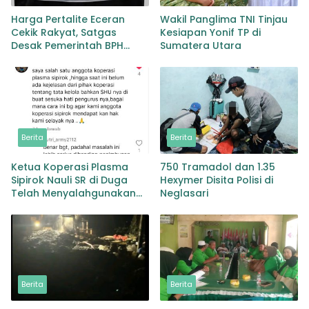
Harga Pertalite Eceran
Wakil Panglima TNI Tinjau
Cekik Rakyat, Satgas
Kesiapan Yonif TP di
Desak Pemerintah BPH
Sumatera Utara
Migas Turun Tangan
Berita
Berita
Ketua Koperasi Plasma
750 Tramadol dan 1.35
Sipirok Nauli SR di Duga
Hexymer Disita Polisi di
Telah Menyalahgunakan
Neglasari
Wewenangnya
Berita
Berita