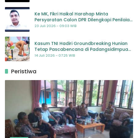
Ke MK, Fikri Haikal Harahap Minta
Persyaratan Calon DPR Dilengkapi Penilaian
Kompetensi
23 Juli 2026 - 09:03 WIB
Kasum TNI Hadiri Groundbreaking Hunian
Tetap Pascabencana di Padangsidimpuan,
Harapan Baru bagi Penyintas
14 Juli 2026 - 07:25 WIB
Peristiwa