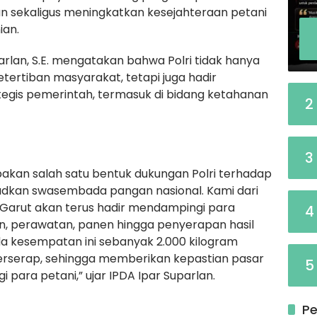
 sekaligus meningkatkan kesejahteraan petani
ian.
arlan, S.E. mengatakan bahwa Polri tidak hanya
ertiban masyarakat, tetapi juga hadir
gis pemerintah, termasuk di bidang ketahanan
2
3
kan salah satu bentuk dukungan Polri terhadap
kan swasembada pangan nasional. Kami dari
 Garut akan terus hadir mendampingi para
4
n, perawatan, panen hingga penyerapan hasil
ada kesempatan ini sebanyak 2.000 kilogram
 terserap, sehingga memberikan kepastian pasar
5
i para petani,” ujar IPDA Ipar Suparlan.
Pe