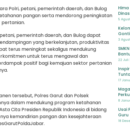
Hima 
a Polri, petani, pemerintah daerah, dan Bulog
Dinas
ketahanan pangan serta mendorong peningkatan
Pelat
5 Agus
 pertanian.
Lawa
Kelom
Gont
, petani, pemerintah daerah, dan Bulog dapat
3 Agust
 pendampingan yang berkelanjutan, produktivitas
SMKN
apat terus meningkat sekaligus mendukung
Bantu
berkomitmen untuk terus mengawal dan
Pendi
22 Juli
dampak positif bagi kemajuan sektor pertanian
Inspi
nya.
Tunta
17 Janu
Maga
Perku
anen tersebut, Polres Garut dan Polsek
8 Janua
nnya dalam mendukung program ketahanan
sta Cita Presiden Republik Indonesia di bidang
Usai 
Guru 
nya kemandirian pangan dan kesejahteraan
Bersa
18 Dese
esGarutPoldaJabar.