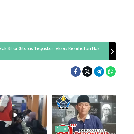
lok,Sihar Sitorus Tegaskan Akses Kesehatan Hak
Berita