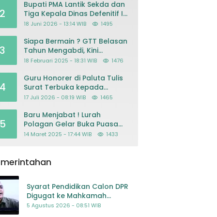
Bupati PMA Lantik Sekda dan
2
Tiga Kepala Dinas Defenitif Ini
orangnya
18 Juni 2026 - 13:14 WIB
1495
Siapa Bermain ? GTT Belasan
3
Tahun Mengabdi, Kini
Dikeluarkan Sepihak Dari
18 Februari 2025 - 18:31 WIB
1476
Dapodik
Guru Honorer di Paluta Tulis
4
Surat Terbuka kepada
Presiden Prabowo, Mohon
17 Juli 2026 - 08:19 WIB
1465
Keadilan atas Dugaan
Kriminalisasi
Baru Menjabat ! Lurah
5
Polagan Gelar Buka Puasa
Bersama
14 Maret 2025 - 17:44 WIB
1433
emerintahan
Syarat Pendidikan Calon DPR
Digugat ke Mahkamah
Konstitusi
5 Agustus 2026 - 08:51 WIB