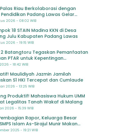
Palas Riau Berkolaborasi dengan
 Pendidikan Padang Lawas Gelar
ihan OSIS SMP se-Kabupaten Padang
tus 2026 - 08:02 WIB
s
pok 18 STAIN Madina KKN di Desa
ing Julu Kabupaten Padang Lawas
us 2026 - 19:15 WIB
 2 Batangtoru Tegaskan Pemanfaatan
an PTAR untuk Kepentingan
dikan
 2026 - 18:42 WIB
ratif! Maulidiyah Jazmin Jamilah
skan S1 HKI Tercepat dan Cumlaude
ari 2026 - 13:25 WIB
ng Produktif! Mahasiswa Hukum UMM
at Legalitas Tanah Wakaf di Malang
ri 2026 - 15:39 WIB
Pembagian Rapor, Keluarga Besar
SMPS Islam As-Sirajul Munir Makan
ma Sambut Libur Awal Semester
mber 2025 - 19:21 WIB