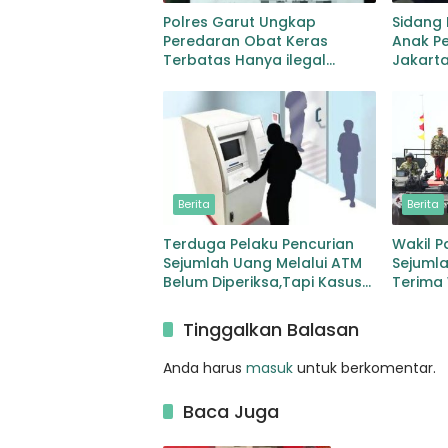
Polres Garut Ungkap
Sidang
Peredaran Obat Keras
Anak Pe
Terbatas Hanya ilegal
Jakarta
Ratusan Butir dan Dua
Korban
Orang Berhasil Diamankan
Transpo
Persid
Berita
Berita
Terduga Pelaku Pencurian
Wakil P
Sejumlah Uang Melalui ATM
Sejuml
Belum Diperiksa,Tapi Kasus
Terima
Ditutup Kuasa Hukum
dan Bre
Korban Protes Keras
Tinggalkan Balasan
Anda harus
masuk
untuk berkomentar.
Baca Juga