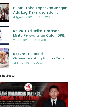
Bupati Toba Tegaskan Jangan
Ada Lagi Kekerasan dan
Bullying Terhadap Anak,
4 Agustus 2026 - 19:06 WIB
Dorong Kolaborasi Seluruh
Pihak
Ke MK, Fikri Haikal Harahap
Minta Persyaratan Calon DPR
Dilengkapi Penilaian
23 Juli 2026 - 09:03 WIB
Kompetensi
Kasum TNI Hadiri
Groundbreaking Hunian Tetap
Pascabencana di
14 Juli 2026 - 07:25 WIB
Padangsidimpuan, Harapan
Baru bagi Penyintas
ristiwa