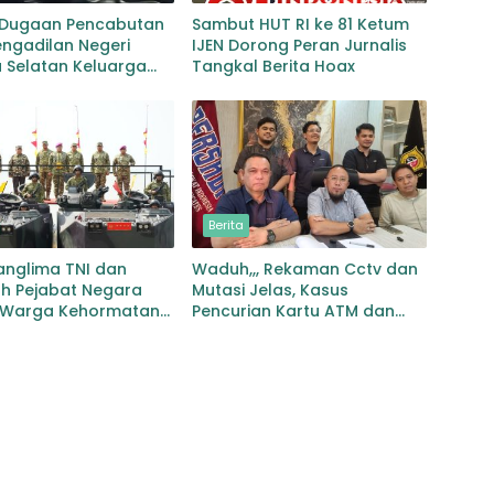
 Dugaan Pencabutan
Sambut HUT RI ke 81 Ketum
ngadilan Negeri
IJEN Dorong Peran Jurnalis
 Selatan Keluarga
Tangkal Berita Hoax
 Harapkan
rtasi Proses
angan
Berita
anglima TNI dan
Waduh,,, Rekaman Cctv dan
ah Pejabat Negara
Mutasi Jelas, Kasus
 Warga Kehormatan
Pencurian Kartu ATM dan
vet Korps Marinir
Penarikan Uang Dihentikan
Polisi