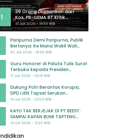
39 Orang Diamankan dari
1
Kos, PB-GEMA BT Kritik
Pengawasan: Jangan Tunggu
31 Juli 2026 - 19:59 WIB
Masyarakat Bergerak Baru
Negara Bertindak
Paripurna Demi Paripurna, Publik
Bertanya: Ke Mana Wakil Wali
Kota Padangsidimpuan?
30 Juli 2026 - 15:05 WIB
Guru Honorer di Paluta Tulis Surat
Terbuka kepada Presiden
Prabowo, Mohon Keadilan atas
17 Juli 2026 - 08:19 WIB
Dugaan Kriminalisasi
Dukung Polri Berantas Korupsi,
DPD IJEN Tapsel Serukan
Pengawalan Kasus Mantan
14 Juli 2026 - 22:03 WIB
Jampidsus hingga Tuntas
KAYU TAK BERJEJAK DI PT BEEST:
SAMPAI KAPAN BUMI TAPTENG
DIKORBANKAN DEMI KEUNTUNGAN?
14 Juli 2026 - 12:22 WIB
KETUA DPW SUMUT IJEN DESAK APH
TINDAK TEGA
ndidikan