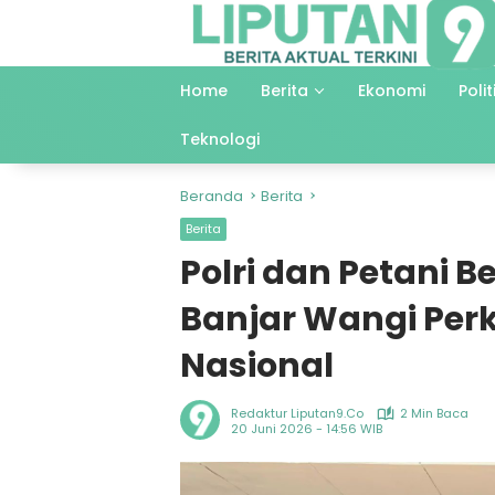
Langsung
ke
konten
Home
Berita
Ekonomi
Polit
Teknologi
Beranda
Berita
Berita
Polri dan Petani B
Banjar Wangi Pe
Nasional
Redaktur Liputan9.co
2 Min Baca
20 Juni 2026 - 14:56 WIB