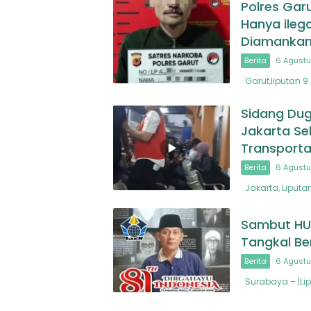
Polres Gar
Hanya ileg
Diamanka
Berita
6 Agustu
Garut,liputan 9
Sidang Dug
Jakarta Se
Transporta
Berita
6 Agustu
Jakarta, Liputa
Sambut HUT
Tangkal Be
Berita
6 Agustu
Surabaya – |Li