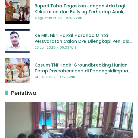
Bupati Toba Tegaskan Jangan Ada Lagi
Kekerasan dan Bullying Terhadap Anak,
Dorong Kolaborasi Seluruh Pihak
4 Agustus 2026 - 19:06 WIB
Ke MK, Fikri Haikal Harahap Minta
Persyaratan Calon DPR Dilengkapi Penilaian
Kompetensi
23 Juli 2026 - 09:03 WIB
Kasum TNI Hadiri Groundbreaking Hunian
Tetap Pascabencana di Padangsidimpuan,
Harapan Baru bagi Penyintas
14 Juli 2026 - 07:25 WIB
Peristiwa