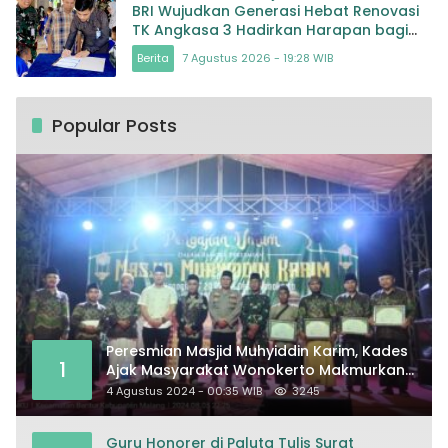
BRI Wujudkan Generasi Hebat Renovasi
TK Angkasa 3 Hadirkan Harapan bagi
masa depan Bangsa
Berita
7 Agustus 2026 - 19:28 WIB
Popular Posts
Peresmian Masjid Muhyiddin Karim, Kades
1
Ajak Masyarakat Wonokerto Makmurkan
Masjid
4 Agustus 2024 - 00:35 WIB
3245
Guru Honorer di Paluta Tulis Surat