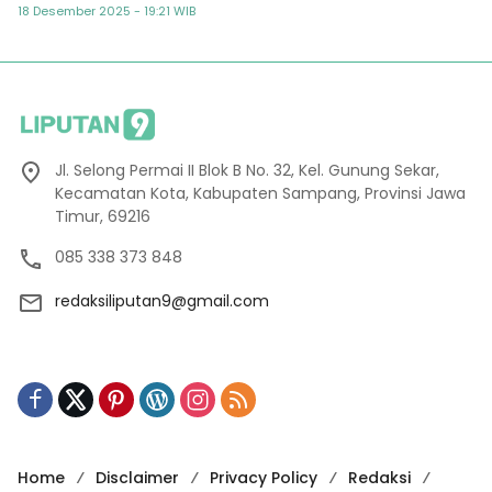
Semester
18 Desember 2025 - 19:21 WIB
Jl. Selong Permai II Blok B No. 32, Kel. Gunung Sekar,
Kecamatan Kota, Kabupaten Sampang, Provinsi Jawa
Timur, 69216
085 338 373 848
redaksiliputan9@gmail.com
Home
Disclaimer
Privacy Policy
Redaksi