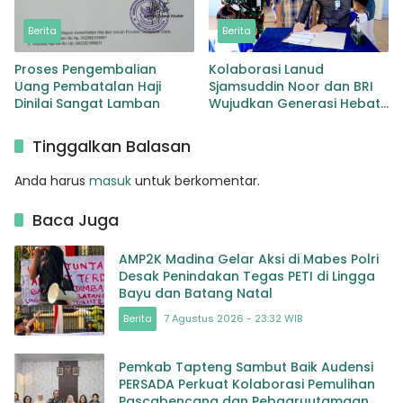
Berita
Berita
Proses Pengembalian
Kolaborasi Lanud
Uang Pembatalan Haji
Sjamsuddin Noor dan BRI
Dinilai Sangat Lamban
Wujudkan Generasi Hebat
Renovasi TK Angkasa 3
Hadirkan Harapan bagi
Tinggalkan Balasan
masa depan Bangsa
Anda harus
masuk
untuk berkomentar.
Baca Juga
AMP2K Madina Gelar Aksi di Mabes Polri
Desak Penindakan Tegas PETI di Lingga
Bayu dan Batang Natal
Berita
7 Agustus 2026 - 23:32 WIB
Pemkab Tapteng Sambut Baik Audensi
PERSADA Perkuat Kolaborasi Pemulihan
Pascabencana dan Pebgaruutamaan