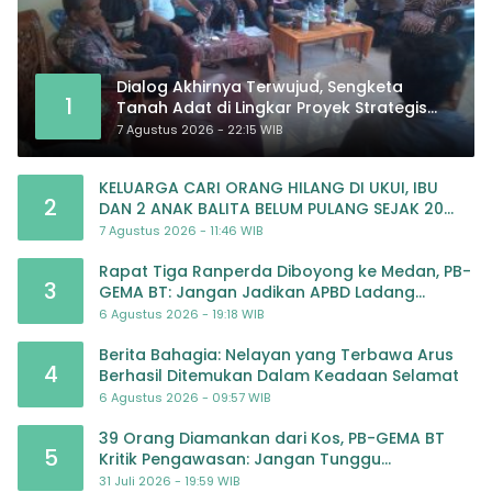
Dialog Akhirnya Terwujud, Sengketa
1
Tanah Adat di Lingkar Proyek Strategis
Nasional Memasuki Babak Baru
7 Agustus 2026 - 22:15 WIB
KELUARGA CARI ORANG HILANG DI UKUI, IBU
2
DAN 2 ANAK BALITA BELUM PULANG SEJAK 20
JULI 2026
7 Agustus 2026 - 11:46 WIB
Rapat Tiga Ranperda Diboyong ke Medan, PB-
3
GEMA BT: Jangan Jadikan APBD Ladang
Pembiayaan yang Tak Perlu
6 Agustus 2026 - 19:18 WIB
Berita Bahagia: Nelayan yang Terbawa Arus
4
Berhasil Ditemukan Dalam Keadaan Selamat
6 Agustus 2026 - 09:57 WIB
39 Orang Diamankan dari Kos, PB-GEMA BT
5
Kritik Pengawasan: Jangan Tunggu
Masyarakat Bergerak Baru Negara Bertindak
31 Juli 2026 - 19:59 WIB