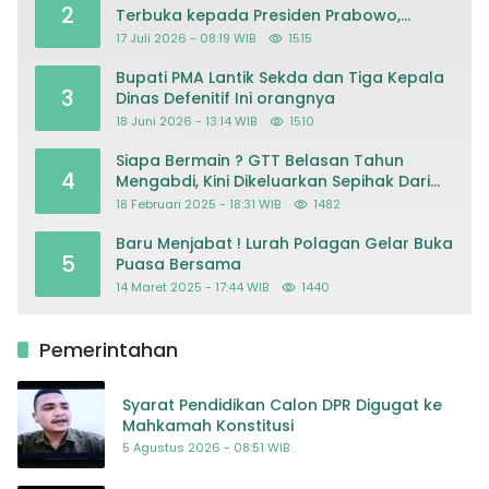
2
Terbuka kepada Presiden Prabowo,
Mohon Keadilan atas Dugaan
17 Juli 2026 - 08:19 WIB
1515
Kriminalisasi
Bupati PMA Lantik Sekda dan Tiga Kepala
3
Dinas Defenitif Ini orangnya
18 Juni 2026 - 13:14 WIB
1510
Siapa Bermain ? GTT Belasan Tahun
4
Mengabdi, Kini Dikeluarkan Sepihak Dari
Dapodik
18 Februari 2025 - 18:31 WIB
1482
Baru Menjabat ! Lurah Polagan Gelar Buka
5
Puasa Bersama
14 Maret 2025 - 17:44 WIB
1440
Pemerintahan
Syarat Pendidikan Calon DPR Digugat ke
Mahkamah Konstitusi
5 Agustus 2026 - 08:51 WIB