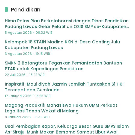
Pendidikan
Hima Palas Riau Berkolaborasi dengan Dinas Pendidikan
Padang Lawas Gelar Pelatihan OSIS SMP se-Kabupaten
Padang Lawas
5 Agustus 2026 - 08:02 WIB
Kelompok 18 STAIN Madina KKN di Desa Gonting Julu
Kabupaten Padang Lawas
3 Agustus 2026 - 19:15 WIB
SMKN 2 Batangtoru Tegaskan Pemanfaatan Bantuan
PTAR untuk Kepentingan Pendidikan
22 Juli 2026 - 18:42 WIB
Inspiratif! Maulidiyah Jazmin Jamilah Tuntaskan S1 HKI
Tercepat dan Cumlaude
17 Januari 2026 - 13:25 WIB
Magang Produktif! Mahasiswa Hukum UMM Perkuat
Legalitas Tanah Wakaf di Malang
8 Januari 2026 - 15:39 WIB
Usai Pembagian Rapor, Keluarga Besar Guru SMPS Islam
As-Sirajul Munir Makan Bersama Sambut Libur Awal