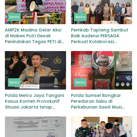
Berita
Berita
AMP2K Madina Gelar Aksi
Pemkab Tapteng Sambut
di Mabes Polri Desak
Baik Audensi PERSADA
Penindakan Tegas PETI di
Perkuat Kolaborasi
Lingga Bayu dan Batang
Pemulihan Pascabencana
Natal
dan Pebgaruutamaan
Inklusi
Berita
Berita
Polda Metro Jaya Tangani
Polda Sumsel Bongkar
Kasus Konten Provokatif
Peredaran Sabu di
Situasi Jakarta tetap
Perkebunan Sawit Musi
Kondusif
Rawas Pengedar di Bekuk
dengan Barang Bukti Sabu
dan Timbangan