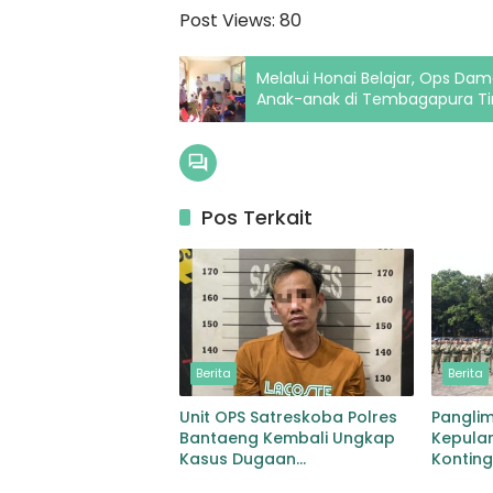
Post Views:
80
Melalui Honai Belajar, Ops Da
Anak-anak di Tembagapura T
Pos Terkait
Berita
Berita
Unit OPS Satreskoba Polres
Pangli
Bantaeng Kembali Ungkap
Kepulan
Kasus Dugaan
Kontin
Penyalahgunaan Peredaran
MONUS