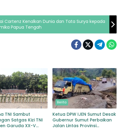
mai Cartenz Kenalkan Dunia dan Tata Surya kepada
imika Papua Tengah
Berita
ma TNI Sambut
Ketua DPW IJEN Sumut Desak
gan Satgas Kizi TNI
Gubernur Sumut Perbaikan
gen Garuda XX-V
Jalan Lintas Provinsi
CO
Jembatan Merah Lingga