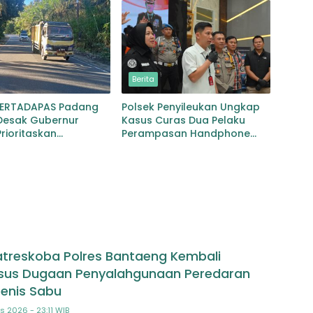
Bayu
Berita
PERTADAPAS Padang
Polsek Penyileukan Ungkap
Desak Gubernur
Kasus Curas Dua Pelaku
rioritaskan
Perampasan Handphone
an Jalan Provinsi
Pelajar Ditangkap
an–Gunungtua
atreskoba Polres Bantaeng Kembali
sus Dugaan Penyalahgunaan Peredaran
Jenis Sabu
s 2026 - 23:11 WIB