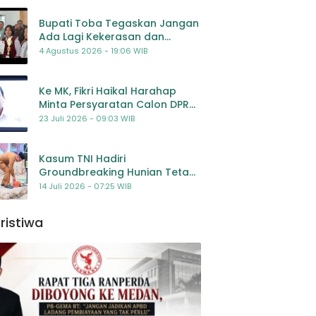
Bupati Toba Tegaskan Jangan
Ada Lagi Kekerasan dan
Bullying Terhadap Anak,
4 Agustus 2026 - 19:06 WIB
Dorong Kolaborasi Seluruh
Pihak
Ke MK, Fikri Haikal Harahap
Minta Persyaratan Calon DPR
Dilengkapi Penilaian
23 Juli 2026 - 09:03 WIB
Kompetensi
Kasum TNI Hadiri
Groundbreaking Hunian Tetap
Pascabencana di
14 Juli 2026 - 07:25 WIB
Padangsidimpuan, Harapan
Baru bagi Penyintas
ristiwa