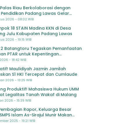
Palas Riau Berkolaborasi dengan
 Pendidikan Padang Lawas Gelar
ihan OSIS SMP se-Kabupaten Padang
tus 2026 - 08:02 WIB
s
pok 18 STAIN Madina KKN di Desa
ing Julu Kabupaten Padang Lawas
us 2026 - 19:15 WIB
 2 Batangtoru Tegaskan Pemanfaatan
an PTAR untuk Kepentingan
dikan
 2026 - 18:42 WIB
ratif! Maulidiyah Jazmin Jamilah
skan S1 HKI Tercepat dan Cumlaude
ari 2026 - 13:25 WIB
ng Produktif! Mahasiswa Hukum UMM
at Legalitas Tanah Wakaf di Malang
ri 2026 - 15:39 WIB
Pembagian Rapor, Keluarga Besar
SMPS Islam As-Sirajul Munir Makan
ma Sambut Libur Awal Semester
mber 2025 - 19:21 WIB