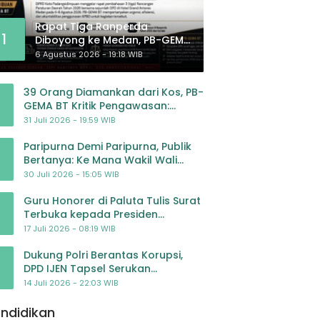
Rapat Tiga Ranperda
1
Diboyong ke Medan, PB-GEMA
BT: Jangan Jadikan APBD
6 Agustus 2026 - 19:18 WIB
Ladang Pembiayaan yang
Tak Perlu
39 Orang Diamankan dari Kos, PB-
GEMA BT Kritik Pengawasan:
Jangan Tunggu Masyarakat
31 Juli 2026 - 19:59 WIB
Bergerak Baru Negara Bertindak
Paripurna Demi Paripurna, Publik
Bertanya: Ke Mana Wakil Wali
Kota Padangsidimpuan?
30 Juli 2026 - 15:05 WIB
Guru Honorer di Paluta Tulis Surat
Terbuka kepada Presiden
Prabowo, Mohon Keadilan atas
17 Juli 2026 - 08:19 WIB
Dugaan Kriminalisasi
Dukung Polri Berantas Korupsi,
DPD IJEN Tapsel Serukan
Pengawalan Kasus Mantan
14 Juli 2026 - 22:03 WIB
Jampidsus hingga Tuntas
ndidikan