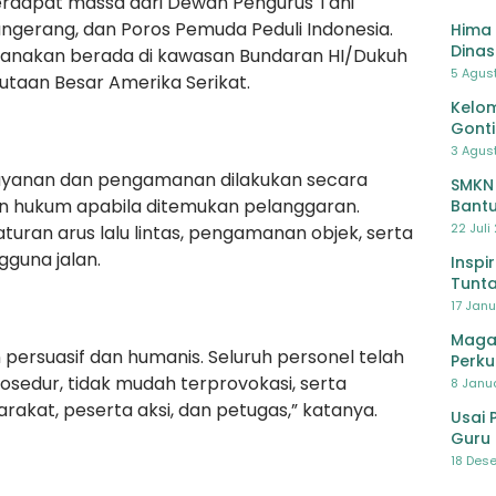
 terdapat massa dari Dewan Pengurus Tani
ngerang, dan Poros Pemuda Peduli Indonesia.
Hima 
Dinas
ncanakan berada di kawasan Bundaran HI/Dukuh
Pelat
5 Agus
utaan Besar Amerika Serikat.
Lawa
Kelom
Gont
3 Agust
layanan dan pengamanan dilakukan secara
SMKN
an hukum apabila ditemukan pelanggaran.
Bantu
Pendi
22 Juli
turan arus lalu lintas, pengamanan objek, serta
guna jalan.
Inspi
Tunta
17 Janu
Maga
rsuasif dan humanis. Seluruh personel telah
Perku
rosedur, tidak mudah terprovokasi, serta
8 Janua
at, peserta aksi, dan petugas,” katanya.
Usai 
Guru 
Bersa
18 Dese