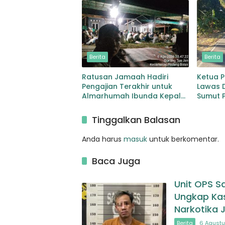
Narkotika Jenis Sabu
Berita
Berita
Ratusan Jamaah Hadiri
Ketua 
Pengajian Terakhir untuk
Lawas 
Almarhumah Ibunda Kepala
Sumut P
BKD Padang Lawas
Pelebar
Sibuhu
Tinggalkan Balasan
Anda harus
masuk
untuk berkomentar.
Baca Juga
Unit OPS S
Ungkap Ka
Narkotika 
Berita
6 Agustu