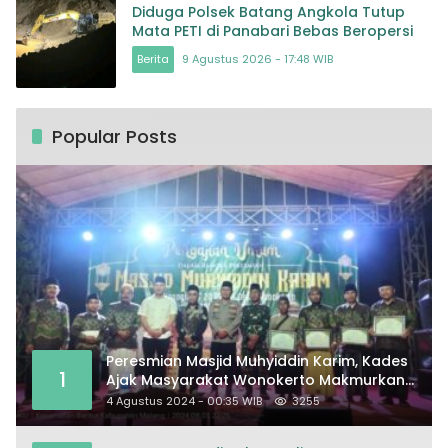
Diduga Polsek Batang Angkola Tutup
Mata PETI di Panabari Bebas Beropersi
Berita
9 Agustus 2026 - 17:48 WIB
Popular Posts
Peresmian Masjid Muhyiddin Karim, Kades
1
Ajak Masyarakat Wonokerto Makmurkan
Masjid
4 Agustus 2024 - 00:35 WIB
3255