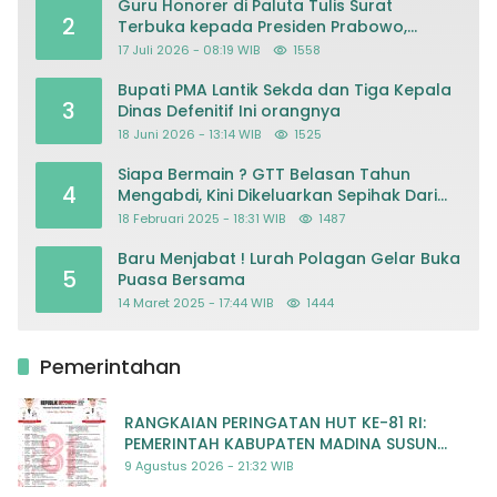
Guru Honorer di Paluta Tulis Surat
2
Terbuka kepada Presiden Prabowo,
Mohon Keadilan atas Dugaan
17 Juli 2026 - 08:19 WIB
1558
Kriminalisasi
Bupati PMA Lantik Sekda dan Tiga Kepala
3
Dinas Defenitif Ini orangnya
18 Juni 2026 - 13:14 WIB
1525
Siapa Bermain ? GTT Belasan Tahun
4
Mengabdi, Kini Dikeluarkan Sepihak Dari
Dapodik
18 Februari 2025 - 18:31 WIB
1487
Baru Menjabat ! Lurah Polagan Gelar Buka
5
Puasa Bersama
14 Maret 2025 - 17:44 WIB
1444
Pemerintahan
RANGKAIAN PERINGATAN HUT KE-81 RI:
PEMERINTAH KABUPATEN MADINA SUSUN
RENCANA KEGIATAN MERIAH DAN BERMAKNA
9 Agustus 2026 - 21:32 WIB