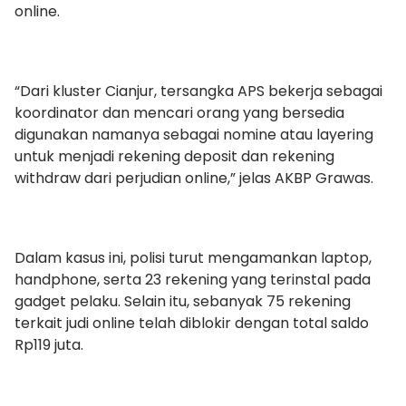
online.
“Dari kluster Cianjur, tersangka APS bekerja sebagai
koordinator dan mencari orang yang bersedia
digunakan namanya sebagai nomine atau layering
untuk menjadi rekening deposit dan rekening
withdraw dari perjudian online,” jelas AKBP Grawas.
Dalam kasus ini, polisi turut mengamankan laptop,
handphone, serta 23 rekening yang terinstal pada
gadget pelaku. Selain itu, sebanyak 75 rekening
terkait judi online telah diblokir dengan total saldo
Rp119 juta.