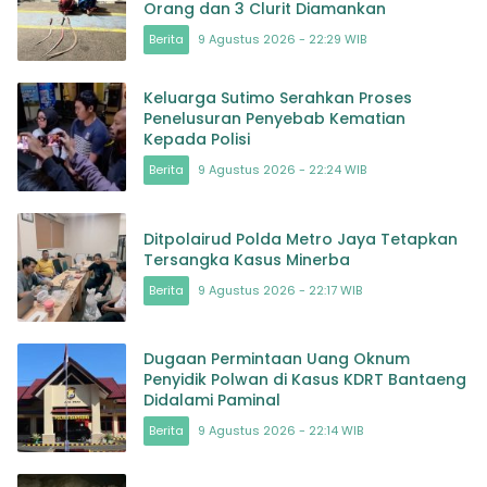
Orang dan 3 Clurit Diamankan
Berita
9 Agustus 2026 - 22:29 WIB
Keluarga Sutimo Serahkan Proses
Penelusuran Penyebab Kematian
Kepada Polisi
Berita
9 Agustus 2026 - 22:24 WIB
Ditpolairud Polda Metro Jaya Tetapkan
Tersangka Kasus Minerba
Berita
9 Agustus 2026 - 22:17 WIB
Dugaan Permintaan Uang Oknum
Penyidik Polwan di Kasus KDRT Bantaeng
Didalami Paminal
Berita
9 Agustus 2026 - 22:14 WIB