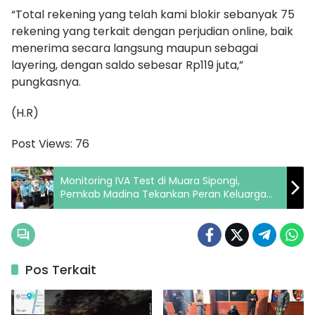
“Total rekening yang telah kami blokir sebanyak 75
rekening yang terkait dengan perjudian online, baik
menerima secara langsung maupun sebagai
layering, dengan saldo sebesar Rp119 juta,”
pungkasnya.
(H.R)
Post Views:
76
Monitoring IVA Test di Muara Sipongi,
Pemkab Madina Tekankan Peran Keluarga
Cetak Generasi Berkualitas
Pos Terkait