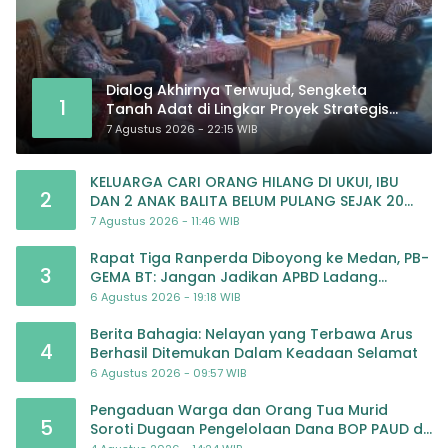
Dialog Akhirnya Terwujud, Sengketa
1
Tanah Adat di Lingkar Proyek Strategis
Nasional Memasuki Babak Baru
7 Agustus 2026 - 22:15 WIB
KELUARGA CARI ORANG HILANG DI UKUI, IBU
2
DAN 2 ANAK BALITA BELUM PULANG SEJAK 20
JULI 2026
7 Agustus 2026 - 11:46 WIB
Rapat Tiga Ranperda Diboyong ke Medan, PB-
3
GEMA BT: Jangan Jadikan APBD Ladang
Pembiayaan yang Tak Perlu
6 Agustus 2026 - 19:18 WIB
Berita Bahagia: Nelayan yang Terbawa Arus
4
Berhasil Ditemukan Dalam Keadaan Selamat
6 Agustus 2026 - 09:57 WIB
Pengaduan Warga dan Orang Tua Murid
5
Soroti Dugaan Pengelolaan Dana BOP PAUD di
TK Al-Ikhlas Tapanuli Selatan