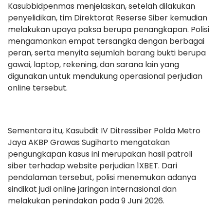
Kasubbidpenmas menjelaskan, setelah dilakukan
penyelidikan, tim Direktorat Reserse Siber kemudian
melakukan upaya paksa berupa penangkapan. Polisi
mengamankan empat tersangka dengan berbagai
peran, serta menyita sejumlah barang bukti berupa
gawai, laptop, rekening, dan sarana lain yang
digunakan untuk mendukung operasional perjudian
online tersebut.
Sementara itu, Kasubdit IV Ditressiber Polda Metro
Jaya AKBP Grawas Sugiharto mengatakan
pengungkapan kasus ini merupakan hasil patroli
siber terhadap website perjudian 1XBET. Dari
pendalaman tersebut, polisi menemukan adanya
sindikat judi online jaringan internasional dan
melakukan penindakan pada 9 Juni 2026.