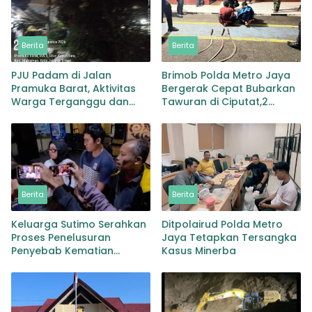
Berita
Berita
PJU Padam di Jalan
Brimob Polda Metro Jaya
Pramuka Barat, Aktivitas
Bergerak Cepat Bubarkan
Warga Terganggu dan
Tawuran di Ciputat,2
Pengguna Jalan Soroti
Orang dan 3 Clurit
Kondisi Gelap
Diamankan
Berita
Berita
Keluarga Sutimo Serahkan
Ditpolairud Polda Metro
Proses Penelusuran
Jaya Tetapkan Tersangka
Penyebab Kematian
Kasus Minerba
Kepada Polisi