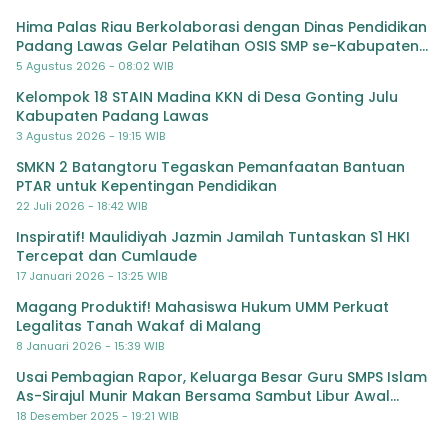
Hima Palas Riau Berkolaborasi dengan Dinas Pendidikan
Padang Lawas Gelar Pelatihan OSIS SMP se-Kabupaten
Padang Lawas
5 Agustus 2026 - 08:02 WIB
Kelompok 18 STAIN Madina KKN di Desa Gonting Julu
Kabupaten Padang Lawas
3 Agustus 2026 - 19:15 WIB
SMKN 2 Batangtoru Tegaskan Pemanfaatan Bantuan
PTAR untuk Kepentingan Pendidikan
22 Juli 2026 - 18:42 WIB
Inspiratif! Maulidiyah Jazmin Jamilah Tuntaskan S1 HKI
Tercepat dan Cumlaude
17 Januari 2026 - 13:25 WIB
Magang Produktif! Mahasiswa Hukum UMM Perkuat
Legalitas Tanah Wakaf di Malang
8 Januari 2026 - 15:39 WIB
Usai Pembagian Rapor, Keluarga Besar Guru SMPS Islam
As-Sirajul Munir Makan Bersama Sambut Libur Awal
Semester
18 Desember 2025 - 19:21 WIB