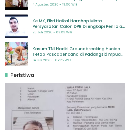
Dorong Kolaborasi Seluruh Pihak
4 Agustus 2026 - 19:06 WIB
Ke MK, Fikri Haikal Harahap Minta
Persyaratan Calon DPR Dilengkapi Penilaian
Kompetensi
23 Juli 2026 - 09:03 WIB
Kasum TNI Hadiri Groundbreaking Hunian
Tetap Pascabencana di Padangsidimpuan,
Harapan Baru bagi Penyintas
14 Juli 2026 - 07:25 WIB
Peristiwa