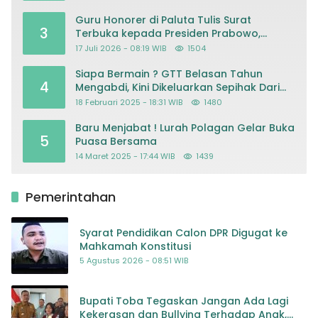
Guru Honorer di Paluta Tulis Surat
3
Terbuka kepada Presiden Prabowo,
Mohon Keadilan atas Dugaan
17 Juli 2026 - 08:19 WIB
1504
Kriminalisasi
Siapa Bermain ? GTT Belasan Tahun
4
Mengabdi, Kini Dikeluarkan Sepihak Dari
Dapodik
18 Februari 2025 - 18:31 WIB
1480
Baru Menjabat ! Lurah Polagan Gelar Buka
5
Puasa Bersama
14 Maret 2025 - 17:44 WIB
1439
Pemerintahan
Syarat Pendidikan Calon DPR Digugat ke
Mahkamah Konstitusi
5 Agustus 2026 - 08:51 WIB
Bupati Toba Tegaskan Jangan Ada Lagi
Kekerasan dan Bullying Terhadap Anak,