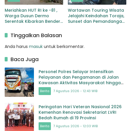
Meriahkan HUT RI ke -81 ,
Wartawan Touring Wisata
Warga Dusun Dermo
Jelajahi Keindahan Toraja,
Serentak Kibarkan Bendera
Sunset dan Pemandangan
Merah Putih
Memukau jadi Kesan Tak
Terlupakan
Tinggalkan Balasan
Anda harus
masuk
untuk berkomentar.
Baca Juga
Personel Polres Selayar Intensifkan
Pelayanan dan Pengamanan di Jalan
Kawasan Aktivitas Masyarakat hingga
Pelabuhan
Berita
7 Agustus 2026 - 12:43 WIB
Peringatan Hari Veteran Nasional 2026
Kemenhan Renovasi Sekretariat LVRI
Bedah Rumah di 19 Provinsi
Berita
7 Agustus 2026 - 12:03 WIB