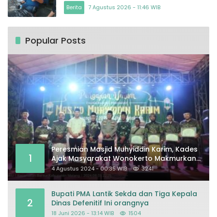
Terlupakan
Berita
7 Agustus 2026 - 11:46 WIB
Popular Posts
Peresmian Masjid Muhyiddin Karim, Kades
1
Ajak Masyarakat Wonokerto Makmurkan
Masjid
4 Agustus 2024 - 00:35 WIB
3241
Bupati PMA Lantik Sekda dan Tiga Kepala
2
Dinas Defenitif Ini orangnya
18 Juni 2026 - 13:14 WIB
1504