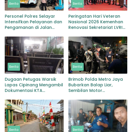
Berita
Berita
Personel Polres Selayar
Peringatan Hari Veteran
Intensifkan Pelayanan dan
Nasional 2026 Kemenhan
Pengamanan di Jalan
Renovasi Sekretariat LVRI
Kawasan Aktivitas
Bedah Rumah di 19 Provinsi
Masyarakat hingga
Pelabuhan
Berita
Berita
Dugaan Petugas Warsik
Brimob Polda Metro Jaya
Lapas Cipinang Mengambil
Bubarkan Balap Liar,
Dokumentasi KTA
Sembilan Motor
Wartawan Tanpa Surat
Diamankan di Jakarta
Perintah,Tuai Sorotan
Timur
Berita
Berita