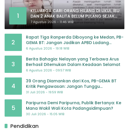
KELUARGA CARI ORANG HILANG DI UKUI, IBU
1
DAN 2 ANAK BALITA BELUM PULANG SEJAK
20 JULI 2026
7 Agustus 2026 - 11:46 WIB
Rapat Tiga Ranperda Diboyong ke Medan, PB-
2
GEMA BT: Jangan Jadikan APBD Ladang
Pembiayaan yang Tak Perlu
6 Agustus 2026 - 19:18 WIB
Berita Bahagia: Nelayan yang Terbawa Arus
3
Berhasil Ditemukan Dalam Keadaan Selamat
6 Agustus 2026 - 09:57 WIB
39 Orang Diamankan dari Kos, PB-GEMA BT
4
Kritik Pengawasan: Jangan Tunggu
Masyarakat Bergerak Baru Negara Bertindak
31 Juli 2026 - 19:59 WIB
Paripurna Demi Paripurna, Publik Bertanya: Ke
5
Mana Wakil Wali Kota Padangsidimpuan?
30 Juli 2026 - 15:05 WIB
Pendidikan