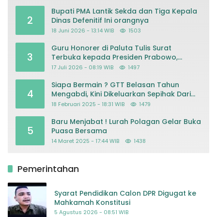
Bupati PMA Lantik Sekda dan Tiga Kepala
2
Dinas Defenitif Ini orangnya
18 Juni 2026 - 13:14 WIB
1503
Guru Honorer di Paluta Tulis Surat
3
Terbuka kepada Presiden Prabowo,
Mohon Keadilan atas Dugaan
17 Juli 2026 - 08:19 WIB
1497
Kriminalisasi
Siapa Bermain ? GTT Belasan Tahun
4
Mengabdi, Kini Dikeluarkan Sepihak Dari
Dapodik
18 Februari 2025 - 18:31 WIB
1479
Baru Menjabat ! Lurah Polagan Gelar Buka
5
Puasa Bersama
14 Maret 2025 - 17:44 WIB
1438
Pemerintahan
Syarat Pendidikan Calon DPR Digugat ke
Mahkamah Konstitusi
5 Agustus 2026 - 08:51 WIB