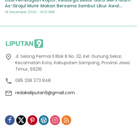
As-Sirajul Munir Makan Bersama Sambut Libur Awal
Semester
18 Desember 2025 - 19:21 WIB
Jl. Selong Permai II Blok B No. 32, Kel. Gunung Sekar,
Kecamatan Kota, Kabupaten Sampang, Provinsi Jawa
Timur, 69216
085 338 373 848
redaksiliputan9@gmail.com