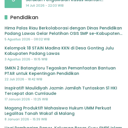
Jampidsus hingga Tuntas
14 Juli 2026 - 22:03 WIB
Pendidikan
Hima Palas Riau Berkolaborasi dengan Dinas Pendidikan
Padang Lawas Gelar Pelatihan OSIS SMP se-Kabupaten
Padang Lawas
5 Agustus 2026 - 08:02 WIB
Kelompok 18 STAIN Madina KKN di Desa Gonting Julu
Kabupaten Padang Lawas
3 Agustus 2026 - 19:15 WIB
SMKN 2 Batangtoru Tegaskan Pemanfaatan Bantuan
PTAR untuk Kepentingan Pendidikan
22 Juli 2026 - 18:42 WIB
Inspiratif! Maulidiyah Jazmin Jamilah Tuntaskan S1 HKI
Tercepat dan Cumlaude
17 Januari 2026 - 13:25 WIB
Magang Produktif! Mahasiswa Hukum UMM Perkuat
Legalitas Tanah Wakaf di Malang
8 Januari 2026 - 15:39 WIB
Usai Pembagian Rapor, Keluarga Besar Guru SMPS Islam