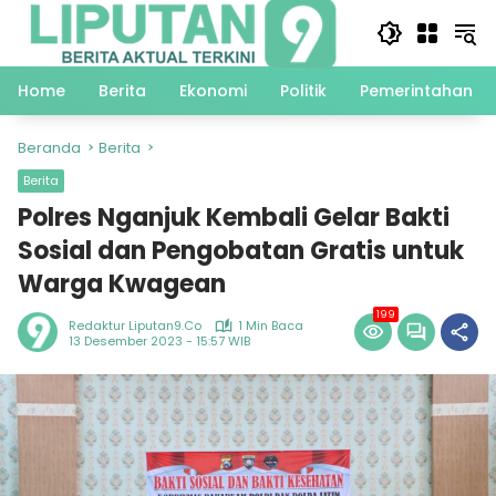
Langsung
ke
konten
Home
Berita
Ekonomi
Politik
Pemerintahan
Beranda
Berita
Berita
Polres Nganjuk Kembali Gelar Bakti
Sosial dan Pengobatan Gratis untuk
Warga Kwagean
199
Redaktur Liputan9.co
1 Min Baca
13 Desember 2023 - 15:57 WIB