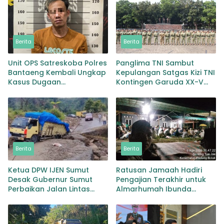
Berita
Berita
Unit OPS Satreskoba Polres
Panglima TNI Sambut
Bantaeng Kembali Ungkap
Kepulangan Satgas Kizi TNI
Kasus Dugaan
Kontingen Garuda XX-V
Penyalahgunaan
MONUSCO
Peredaran Narkotika Jenis
Sabu
Berita
Berita
Ketua DPW IJEN Sumut
Ratusan Jamaah Hadiri
Desak Gubernur Sumut
Pengajian Terakhir untuk
Perbaikan Jalan Lintas
Almarhumah Ibunda
Provinsi Jembatan Merah
Kepala BKD Padang Lawas
Lingga Bayu