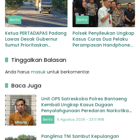
Berita
Berita
Ketua PERTADAPAS Padang
Polsek Penyileukan Ungkap
Lawas Desak Gubernur
Kasus Curas Dua Pelaku
Sumut Prioritaskan
Perampasan Handphone
Pelebaran Jalan Provinsi
Pelajar Ditangkap
Sibuhuan–Gunungtua
Tinggalkan Balasan
Anda harus
masuk
untuk berkomentar.
Baca Juga
Unit OPS Satreskoba Polres Bantaeng
Kembali Ungkap Kasus Dugaan
Penyalahgunaan Peredaran Narkotika
Jenis Sabu
Berita
6 Agustus 2026 - 23:11 WIB
Panglima TNI Sambut Kepulangan