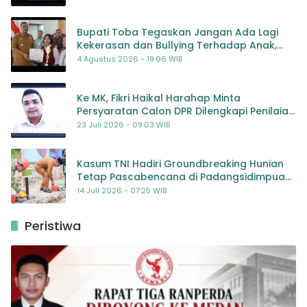
Bupati Toba Tegaskan Jangan Ada Lagi
Kekerasan dan Bullying Terhadap Anak,
Dorong Kolaborasi Seluruh Pihak
4 Agustus 2026 - 19:06 WIB
Ke MK, Fikri Haikal Harahap Minta
Persyaratan Calon DPR Dilengkapi Penilaian
Kompetensi
23 Juli 2026 - 09:03 WIB
Kasum TNI Hadiri Groundbreaking Hunian
Tetap Pascabencana di Padangsidimpuan,
Harapan Baru bagi Penyintas
14 Juli 2026 - 07:25 WIB
Peristiwa