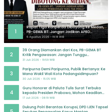
Rapat Tiga Ranperda Diboyong ke Medan,
1
PB-GEMA BT: Jangan Jadikan APBD
Ladang Pembiayaan yang Tak Perlu
6 Agustus 2026 - 19:18 WIB
39 Orang Diamankan dari Kos, PB-GEMA BT
2
Kritik Pengawasan: Jangan Tunggu
Masyarakat Bergerak Baru Negara Bertindak
31 Juli 2026 - 19:59 WIB
Paripurna Demi Paripurna, Publik Bertanya: Ke
3
Mana Wakil Wali Kota Padangsidimpuan?
30 Juli 2026 - 15:05 WIB
Guru Honorer di Paluta Tulis Surat Terbuka
4
kepada Presiden Prabowo, Mohon Keadilan
atas Dugaan Kriminalisasi
17 Juli 2026 - 08:19 WIB
Dukung Polri Berantas Korupsi, DPD IJEN Tapsel
5
Serukan Pengawalan Kasus Mantan