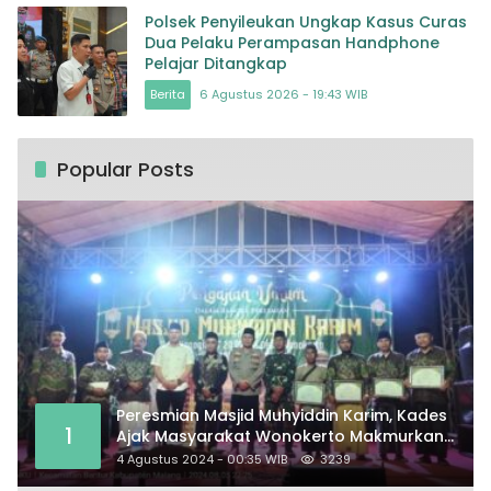
Polsek Penyileukan Ungkap Kasus Curas
Dua Pelaku Perampasan Handphone
Pelajar Ditangkap
Berita
6 Agustus 2026 - 19:43 WIB
Popular Posts
Peresmian Masjid Muhyiddin Karim, Kades
1
Ajak Masyarakat Wonokerto Makmurkan
Masjid
4 Agustus 2024 - 00:35 WIB
3239