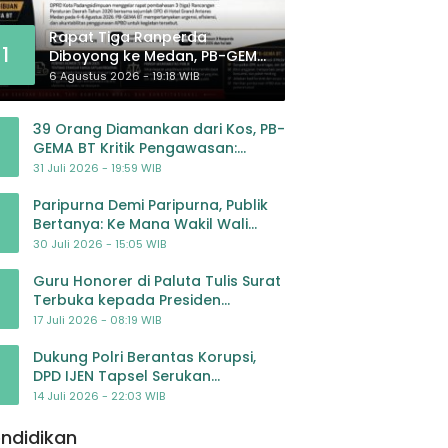
Rapat Tiga Ranperda
1
Diboyong ke Medan, PB-GEMA
BT: Jangan Jadikan APBD
6 Agustus 2026 - 19:18 WIB
Ladang Pembiayaan yang
Tak Perlu
39 Orang Diamankan dari Kos, PB-
GEMA BT Kritik Pengawasan:
Jangan Tunggu Masyarakat
31 Juli 2026 - 19:59 WIB
Bergerak Baru Negara Bertindak
Paripurna Demi Paripurna, Publik
Bertanya: Ke Mana Wakil Wali
Kota Padangsidimpuan?
30 Juli 2026 - 15:05 WIB
Guru Honorer di Paluta Tulis Surat
Terbuka kepada Presiden
Prabowo, Mohon Keadilan atas
17 Juli 2026 - 08:19 WIB
Dugaan Kriminalisasi
Dukung Polri Berantas Korupsi,
DPD IJEN Tapsel Serukan
Pengawalan Kasus Mantan
14 Juli 2026 - 22:03 WIB
Jampidsus hingga Tuntas
ndidikan