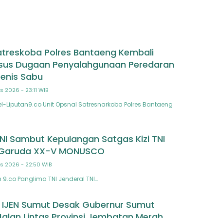
atreskoba Polres Bantaeng Kembali
sus Dugaan Penyalahgunaan Peredaran
Jenis Sabu
s 2026 - 23:11 WIB
-Liputan9.co Unit Opsnal Satresnarkoba Polres Bantaeng
NI Sambut Kepulangan Satgas Kizi TNI
 Garuda XX-V MONUSCO
s 2026 - 22:50 WIB
 9.co Panglima TNI Jenderal TNI…
 IJEN Sumut Desak Gubernur Sumut
Jalan Lintas Provinsi Jembatan Merah