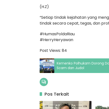
(H.Z)
“Setiap tindak kejahatan yang me
tindak secara cepat, tegas, dan prof
#HumasPoldaRiau
#HerryHeryawan
Post Views:
84
Kemenko Polhukam Dorong Dae
Scam dan Judol
Pos Terkait