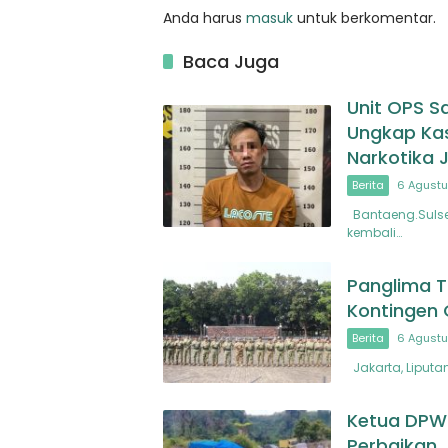
Anda harus
masuk
untuk berkomentar.
Baca Juga
Unit OPS S
Ungkap Ka
Narkotika 
Berita
6 Agustu
Bantaeng.Sulsel
kembali…
Panglima T
Kontingen
Berita
6 Agustu
Jakarta, Liputan
Ketua DPW
Perbaikan 