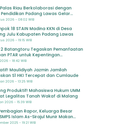
Palas Riau Berkolaborasi dengan
 Pendidikan Padang Lawas Gelar
ihan OSIS SMP se-Kabupaten Padang
tus 2026 - 08:02 WIB
s
pok 18 STAIN Madina KKN di Desa
ing Julu Kabupaten Padang Lawas
us 2026 - 19:15 WIB
 2 Batangtoru Tegaskan Pemanfaatan
an PTAR untuk Kepentingan
dikan
 2026 - 18:42 WIB
ratif! Maulidiyah Jazmin Jamilah
skan S1 HKI Tercepat dan Cumlaude
ari 2026 - 13:25 WIB
ng Produktif! Mahasiswa Hukum UMM
at Legalitas Tanah Wakaf di Malang
ri 2026 - 15:39 WIB
Pembagian Rapor, Keluarga Besar
SMPS Islam As-Sirajul Munir Makan
ma Sambut Libur Awal Semester
mber 2025 - 19:21 WIB