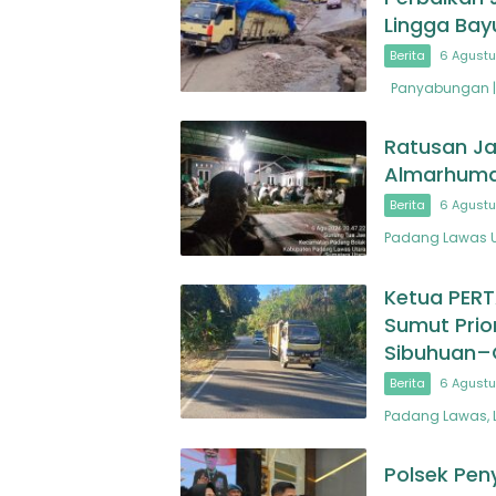
Lingga Bay
Berita
6 Agustu
Panyabungan | 
Ratusan Ja
Almarhuma
Berita
6 Agustu
Padang Lawas U
Ketua PER
Sumut Prio
Sibuhuan–
Berita
6 Agustu
Padang Lawas, 
Polsek Pen