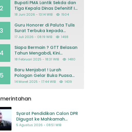
Bupati PMA Lantik Sekda dan
2
Tiga Kepala Dinas Defenitif Ini
orangnya
18 Juni 2026 - 13:14 WIB
1504
Guru Honorer di Paluta Tulis
3
Surat Terbuka kepada
Presiden Prabowo, Mohon
17 Juli 2026 - 08:19 WIB
1498
Keadilan atas Dugaan
Kriminalisasi
Siapa Bermain ? GTT Belasan
4
Tahun Mengabdi, Kini
Dikeluarkan Sepihak Dari
18 Februari 2025 - 18:31 WIB
1480
Dapodik
Baru Menjabat ! Lurah
5
Polagan Gelar Buka Puasa
Bersama
14 Maret 2025 - 17:44 WIB
1439
emerintahan
Syarat Pendidikan Calon DPR
Digugat ke Mahkamah
Konstitusi
5 Agustus 2026 - 08:51 WIB