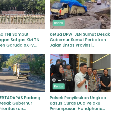
Berita
ma TNI Sambut
Ketua DPW IJEN Sumut Desak
gan Satgas Kizi TNI
Gubernur Sumut Perbaikan
gen Garuda XX-V
Jalan Lintas Provinsi
CO
Jembatan Merah Lingga
Bayu
Berita
PERTADAPAS Padang
Polsek Penyileukan Ungkap
Desak Gubernur
Kasus Curas Dua Pelaku
rioritaskan
Perampasan Handphone
an Jalan Provinsi
Pelajar Ditangkap
an–Gunungtua