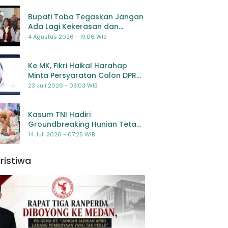
Bupati Toba Tegaskan Jangan
Ada Lagi Kekerasan dan
Bullying Terhadap Anak,
4 Agustus 2026 - 19:06 WIB
Dorong Kolaborasi Seluruh
Pihak
Ke MK, Fikri Haikal Harahap
Minta Persyaratan Calon DPR
Dilengkapi Penilaian
23 Juli 2026 - 09:03 WIB
Kompetensi
Kasum TNI Hadiri
Groundbreaking Hunian Tetap
Pascabencana di
14 Juli 2026 - 07:25 WIB
Padangsidimpuan, Harapan
Baru bagi Penyintas
ristiwa