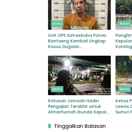
Berita
Berita
Unit OPS Satreskoba Polres
Pangli
Bantaeng Kembali Ungkap
Kepulan
Kasus Dugaan
Kontin
Penyalahgunaan Peredaran
MONUS
Narkotika Jenis Sabu
Berita
Berita
Ratusan Jamaah Hadiri
Ketua 
Pengajian Terakhir untuk
Lawas 
Almarhumah Ibunda Kepala
Sumut P
BKD Padang Lawas
Pelebar
Sibuhu
Tinggalkan Balasan