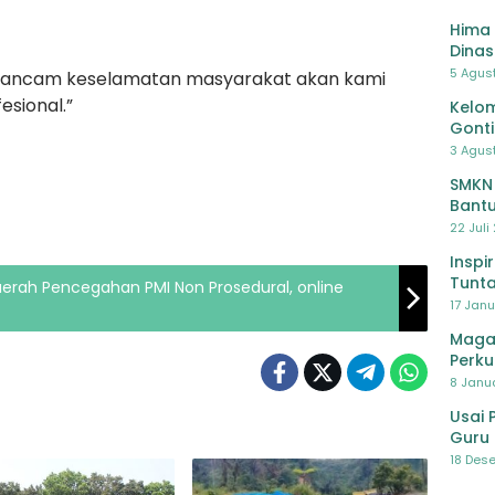
Hima 
Dinas
Pelat
5 Agus
ngancam keselamatan masyarakat akan kami
Lawa
esional.”
Kelom
Gont
3 Agust
SMKN
Bantu
Pendi
22 Juli
Inspi
Tunta
rah Pencegahan PMI Non Prosedural, online
17 Janu
Maga
Perku
8 Janua
Usai 
Guru 
Bersa
18 Dese