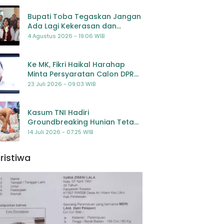
Bupati Toba Tegaskan Jangan
Ada Lagi Kekerasan dan
Bullying Terhadap Anak,
4 Agustus 2026 - 19:06 WIB
Dorong Kolaborasi Seluruh
Pihak
Ke MK, Fikri Haikal Harahap
Minta Persyaratan Calon DPR
Dilengkapi Penilaian
23 Juli 2026 - 09:03 WIB
Kompetensi
Kasum TNI Hadiri
Groundbreaking Hunian Tetap
Pascabencana di
14 Juli 2026 - 07:25 WIB
Padangsidimpuan, Harapan
Baru bagi Penyintas
ristiwa