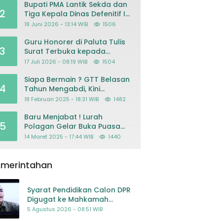
Bupati PMA Lantik Sekda dan
2
Tiga Kepala Dinas Defenitif Ini
orangnya
18 Juni 2026 - 13:14 WIB
1506
Guru Honorer di Paluta Tulis
3
Surat Terbuka kepada
Presiden Prabowo, Mohon
17 Juli 2026 - 08:19 WIB
1504
Keadilan atas Dugaan
Kriminalisasi
Siapa Bermain ? GTT Belasan
4
Tahun Mengabdi, Kini
Dikeluarkan Sepihak Dari
18 Februari 2025 - 18:31 WIB
1482
Dapodik
Baru Menjabat ! Lurah
5
Polagan Gelar Buka Puasa
Bersama
14 Maret 2025 - 17:44 WIB
1440
emerintahan
Syarat Pendidikan Calon DPR
Digugat ke Mahkamah
Konstitusi
5 Agustus 2026 - 08:51 WIB