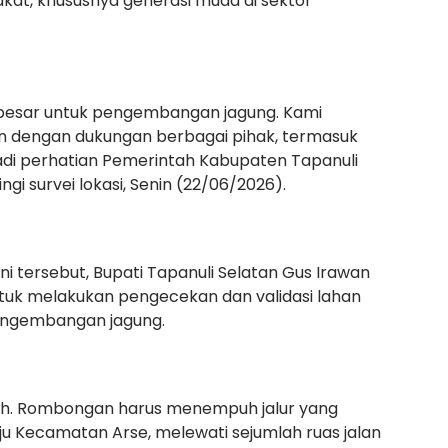
kat, khususnya generasi muda di sektor
p besar untuk pengembangan jagung. Kami
an dengan dukungan berbagai pihak, termasuk
di perhatian Pemerintah Kabupaten Tapanuli
gi survei lokasi, Senin (22/06/2026).
 tersebut, Bupati Tapanuli Selatan Gus Irawan
untuk melakukan pengecekan dan validasi lahan
engembangan jagung.
dah. Rombongan harus menempuh jalur yang
u Kecamatan Arse, melewati sejumlah ruas jalan