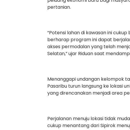
peluang ekonomi baru bagi masyara
pertanian.
“Potensi lahan di kawasan ini cuku
berharap program ini dapat berjal
akses permodalan yang telah menja
Selatan,” ujar Riduan saat mendampin
Menanggapi undangan kelompok tani
Pasaribu turun langsung ke lokasi 
yang direncanakan menjadi area p
Perjalanan menuju lokasi tidak mu
cukup menantang dari Sipirok menuj