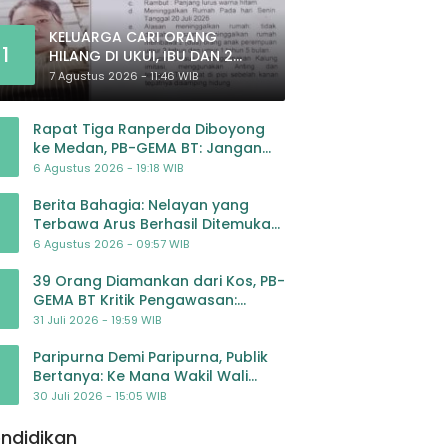
KELUARGA CARI ORANG
1
HILANG DI UKUI, IBU DAN 2
ANAK BALITA BELUM PULANG
7 Agustus 2026 - 11:46 WIB
SEJAK 20 JULI 2026
Rapat Tiga Ranperda Diboyong
ke Medan, PB-GEMA BT: Jangan
Jadikan APBD Ladang
6 Agustus 2026 - 19:18 WIB
Pembiayaan yang Tak Perlu
Berita Bahagia: Nelayan yang
Terbawa Arus Berhasil Ditemukan
Dalam Keadaan Selamat
6 Agustus 2026 - 09:57 WIB
39 Orang Diamankan dari Kos, PB-
GEMA BT Kritik Pengawasan:
Jangan Tunggu Masyarakat
31 Juli 2026 - 19:59 WIB
Bergerak Baru Negara Bertindak
Paripurna Demi Paripurna, Publik
Bertanya: Ke Mana Wakil Wali
Kota Padangsidimpuan?
30 Juli 2026 - 15:05 WIB
ndidikan