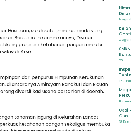
Hima 
Dinas
Pelat
5 Agus
Lawa
Kelom
ismar Hasibuan, salah satu generasi muda yang
Gont
ebunan. Bersama rekan-rekannya, Dismar
3 Agust
ndukung program ketahanan pangan melalui
SMKN
wilayah Arse.
Bantu
Pendi
22 Juli
Inspi
Tunta
mpingan dari pengurus Himpunan Kerukunan
17 Janu
tan, di antaranya Amirsyam Rangkuti dan Riduan
Maga
rong diversifikasi usaha pertanian di daerah.
Perku
8 Janua
Usai 
Guru 
ngan tanaman jagung di Kelurahan Lancat
Bersa
18 Dese
perkuat ketahanan pangan sekaligus membuka