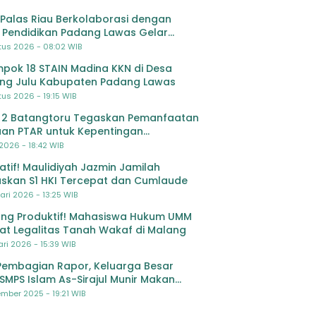
Palas Riau Berkolaborasi dengan
 Pendidikan Padang Lawas Gelar
ihan OSIS SMP se-Kabupaten Padang
tus 2026 - 08:02 WIB
s
pok 18 STAIN Madina KKN di Desa
ing Julu Kabupaten Padang Lawas
us 2026 - 19:15 WIB
 2 Batangtoru Tegaskan Pemanfaatan
an PTAR untuk Kepentingan
dikan
 2026 - 18:42 WIB
ratif! Maulidiyah Jazmin Jamilah
skan S1 HKI Tercepat dan Cumlaude
ari 2026 - 13:25 WIB
ng Produktif! Mahasiswa Hukum UMM
at Legalitas Tanah Wakaf di Malang
ri 2026 - 15:39 WIB
Pembagian Rapor, Keluarga Besar
SMPS Islam As-Sirajul Munir Makan
ma Sambut Libur Awal Semester
mber 2025 - 19:21 WIB