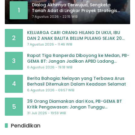
Dialog Akhirnya Terwujud, Sengketa
1
Tanah Adat di Lingkar Proyek Strategis
Nasional Memasuki Babak Baru
7 Agustus 2026 - 22:15 WIB
KELUARGA CARI ORANG HILANG DI UKUI, IBU
2
DAN 2 ANAK BALITA BELUM PULANG SEJAK 20
JULI 2026
7 Agustus 2026 - 11:46 WIB
Rapat Tiga Ranperda Diboyong ke Medan, PB-
3
GEMA BT: Jangan Jadikan APBD Ladang
Pembiayaan yang Tak Perlu
6 Agustus 2026 - 19:18 WIB
Berita Bahagia: Nelayan yang Terbawa Arus
4
Berhasil Ditemukan Dalam Keadaan Selamat
6 Agustus 2026 - 09:57 WIB
39 Orang Diamankan dari Kos, PB-GEMA BT
5
Kritik Pengawasan: Jangan Tunggu
Masyarakat Bergerak Baru Negara Bertindak
31 Juli 2026 - 19:59 WIB
Pendidikan