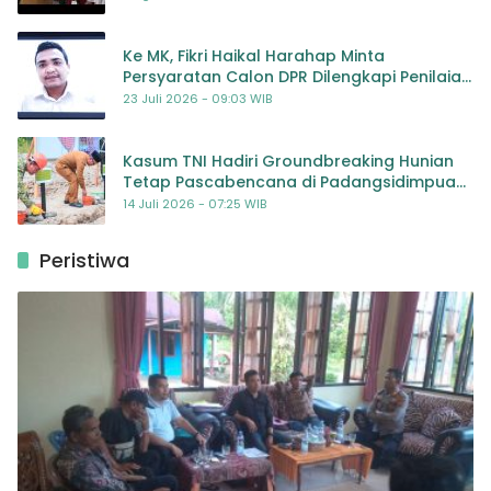
Ke MK, Fikri Haikal Harahap Minta
Persyaratan Calon DPR Dilengkapi Penilaian
Kompetensi
23 Juli 2026 - 09:03 WIB
Kasum TNI Hadiri Groundbreaking Hunian
Tetap Pascabencana di Padangsidimpuan,
Harapan Baru bagi Penyintas
14 Juli 2026 - 07:25 WIB
Peristiwa