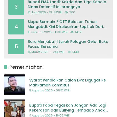
Bupati PMA Lantik Sekda dan Tiga Kepala
3
Dinas Defenitif Ini orangnya
18 Juni 2026 - 13:14 WIB
1510
Siapa Bermain ? GTT Belasan Tahun
4
Mengabdi, Kini Dikeluarkan Sepihak Dari
Dapodik
18 Februari 2025 - 18:31 WIB
1482
Baru Menjabat ! Lurah Polagan Gelar Buka
5
Puasa Bersama
14 Maret 2025 - 17:44 WIB
1440
Pemerintahan
Syarat Pendidikan Calon DPR Digugat ke
Mahkamah Konstitusi
5 Agustus 2026 - 08:51 WIB
Bupati Toba Tegaskan Jangan Ada Lagi
Kekerasan dan Bullying Terhadap Anak,
Dorong Kolaborasi Seluruh Pihak
4 Agustus 2026 - 19:06 WIB