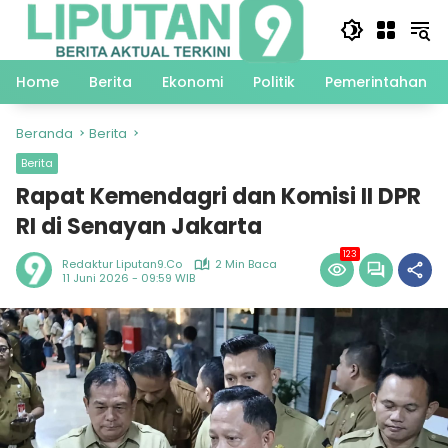
Langsung
ke
konten
Home
Berita
Ekonomi
Politik
Pemerintahan
Beranda
Berita
Berita
Rapat Kemendagri dan Komisi II DPR
RI di Senayan Jakarta
123
Redaktur Liputan9.co
2 Min Baca
11 Juni 2026 - 09:59 WIB