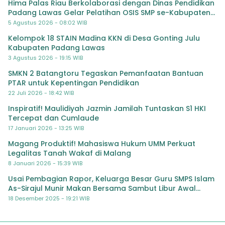
Hima Palas Riau Berkolaborasi dengan Dinas Pendidikan
Padang Lawas Gelar Pelatihan OSIS SMP se-Kabupaten
Padang Lawas
5 Agustus 2026 - 08:02 WIB
Kelompok 18 STAIN Madina KKN di Desa Gonting Julu
Kabupaten Padang Lawas
3 Agustus 2026 - 19:15 WIB
SMKN 2 Batangtoru Tegaskan Pemanfaatan Bantuan
PTAR untuk Kepentingan Pendidikan
22 Juli 2026 - 18:42 WIB
Inspiratif! Maulidiyah Jazmin Jamilah Tuntaskan S1 HKI
Tercepat dan Cumlaude
17 Januari 2026 - 13:25 WIB
Magang Produktif! Mahasiswa Hukum UMM Perkuat
Legalitas Tanah Wakaf di Malang
8 Januari 2026 - 15:39 WIB
Usai Pembagian Rapor, Keluarga Besar Guru SMPS Islam
As-Sirajul Munir Makan Bersama Sambut Libur Awal
Semester
18 Desember 2025 - 19:21 WIB