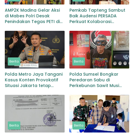
AMP2K Madina Gelar Aksi
Pemkab Tapteng Sambut
di Mabes Polri Desak
Baik Audensi PERSADA
Penindakan Tegas PETI di
Perkuat Kolaborasi
Lingga Bayu dan Batang
Pemulihan Pascabencana
Natal
dan Pebgaruutamaan
Inklusi
Berita
Berita
Polda Metro Jaya Tangani
Polda Sumsel Bongkar
Kasus Konten Provokatif
Peredaran Sabu di
Situasi Jakarta tetap
Perkebunan Sawit Musi
Kondusif
Rawas Pengedar di Bekuk
dengan Barang Bukti Sabu
dan Timbangan
Berita
Berita