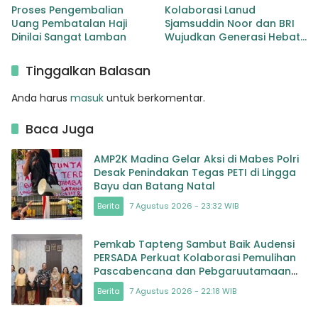
Proses Pengembalian
Kolaborasi Lanud
Uang Pembatalan Haji
Sjamsuddin Noor dan BRI
Dinilai Sangat Lamban
Wujudkan Generasi Hebat
Renovasi TK Angkasa 3
Hadirkan Harapan bagi
Tinggalkan Balasan
masa depan Bangsa
Anda harus
masuk
untuk berkomentar.
Baca Juga
AMP2K Madina Gelar Aksi di Mabes Polri
Desak Penindakan Tegas PETI di Lingga
Bayu dan Batang Natal
Berita
7 Agustus 2026 - 23:32 WIB
Pemkab Tapteng Sambut Baik Audensi
PERSADA Perkuat Kolaborasi Pemulihan
Pascabencana dan Pebgaruutamaan
Inklusi
Berita
7 Agustus 2026 - 22:18 WIB