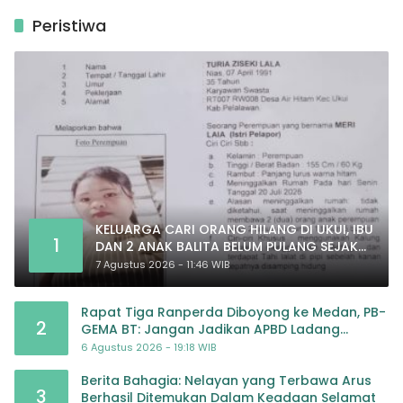
Peristiwa
KELUARGA CARI ORANG HILANG DI UKUI, IBU
1
DAN 2 ANAK BALITA BELUM PULANG SEJAK
20 JULI 2026
7 Agustus 2026 - 11:46 WIB
Rapat Tiga Ranperda Diboyong ke Medan, PB-
2
GEMA BT: Jangan Jadikan APBD Ladang
Pembiayaan yang Tak Perlu
6 Agustus 2026 - 19:18 WIB
Berita Bahagia: Nelayan yang Terbawa Arus
3
Berhasil Ditemukan Dalam Keadaan Selamat