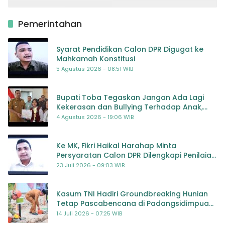
Pemerintahan
Syarat Pendidikan Calon DPR Digugat ke
Mahkamah Konstitusi
5 Agustus 2026 - 08:51 WIB
Bupati Toba Tegaskan Jangan Ada Lagi
Kekerasan dan Bullying Terhadap Anak,
Dorong Kolaborasi Seluruh Pihak
4 Agustus 2026 - 19:06 WIB
Ke MK, Fikri Haikal Harahap Minta
Persyaratan Calon DPR Dilengkapi Penilaian
Kompetensi
23 Juli 2026 - 09:03 WIB
Kasum TNI Hadiri Groundbreaking Hunian
Tetap Pascabencana di Padangsidimpuan,
Harapan Baru bagi Penyintas
14 Juli 2026 - 07:25 WIB