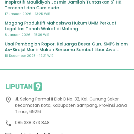
Inspiratif! Maulidiyah Jazmin Jamilah Tuntaskan S1 HKI
Tercepat dan Cumlaude
17 Januari 2026 - 13:25 WIB
Magang Produktif! Mahasiswa Hukum UMM Perkuat
Legalitas Tanah Wakaf di Malang
8 Januari 2026 - 15:39 WIB
Usai Pembagian Rapor, Keluarga Besar Guru SMPS Islam
As-Sirajul Munir Makan Bersama Sambut Libur Awal
Semester
18 Desember 2025 - 19:21 WIB
Jl. Selong Permai II Blok B No. 32, Kel. Gunung Sekar,
Kecamatan Kota, Kabupaten Sampang, Provinsi Jawa
Timur, 69216
085 338 373 848