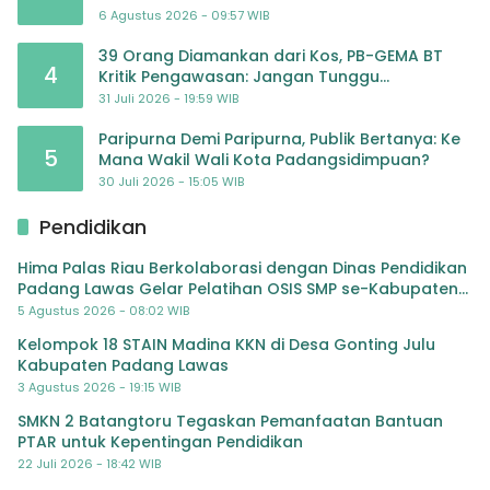
6 Agustus 2026 - 09:57 WIB
39 Orang Diamankan dari Kos, PB-GEMA BT
4
Kritik Pengawasan: Jangan Tunggu
Masyarakat Bergerak Baru Negara Bertindak
31 Juli 2026 - 19:59 WIB
Paripurna Demi Paripurna, Publik Bertanya: Ke
5
Mana Wakil Wali Kota Padangsidimpuan?
30 Juli 2026 - 15:05 WIB
Pendidikan
Hima Palas Riau Berkolaborasi dengan Dinas Pendidikan
Padang Lawas Gelar Pelatihan OSIS SMP se-Kabupaten
Padang Lawas
5 Agustus 2026 - 08:02 WIB
Kelompok 18 STAIN Madina KKN di Desa Gonting Julu
Kabupaten Padang Lawas
3 Agustus 2026 - 19:15 WIB
SMKN 2 Batangtoru Tegaskan Pemanfaatan Bantuan
PTAR untuk Kepentingan Pendidikan
22 Juli 2026 - 18:42 WIB