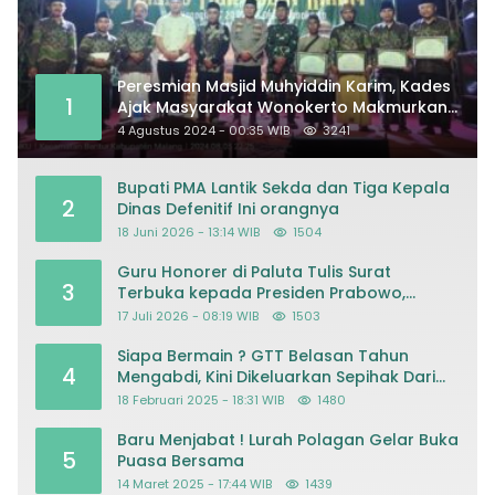
Peresmian Masjid Muhyiddin Karim, Kades
1
Ajak Masyarakat Wonokerto Makmurkan
Masjid
4 Agustus 2024 - 00:35 WIB
3241
Bupati PMA Lantik Sekda dan Tiga Kepala
2
Dinas Defenitif Ini orangnya
18 Juni 2026 - 13:14 WIB
1504
Guru Honorer di Paluta Tulis Surat
3
Terbuka kepada Presiden Prabowo,
Mohon Keadilan atas Dugaan
17 Juli 2026 - 08:19 WIB
1503
Kriminalisasi
Siapa Bermain ? GTT Belasan Tahun
4
Mengabdi, Kini Dikeluarkan Sepihak Dari
Dapodik
18 Februari 2025 - 18:31 WIB
1480
Baru Menjabat ! Lurah Polagan Gelar Buka
5
Puasa Bersama
14 Maret 2025 - 17:44 WIB
1439