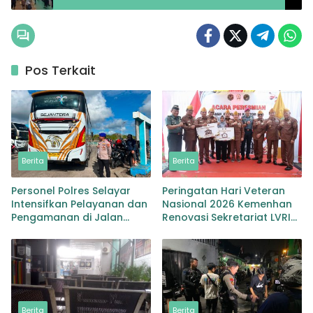
dengan Spanduk Simpatik
Pos Terkait
Berita
Berita
Personel Polres Selayar
Peringatan Hari Veteran
Intensifkan Pelayanan dan
Nasional 2026 Kemenhan
Pengamanan di Jalan
Renovasi Sekretariat LVRI
Kawasan Aktivitas
Bedah Rumah di 19 Provinsi
Masyarakat hingga
Pelabuhan
Berita
Berita