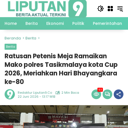
Langsung
ke
konten
Home
Berita
Ekonomi
Politik
Pemerintahan
Beranda
Berita
Berita
Ratusan Petenis Meja Ramaikan
Mako polres Tasikmalaya kota Cup
2026, Meriahkan Hari Bhayangkara
ke-80
93
Redaktur Liputan9.co
2 Min Baca
22 Juni 2026 - 13:17 WIB