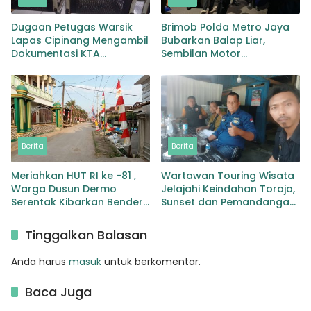
Dugaan Petugas Warsik
Brimob Polda Metro Jaya
Lapas Cipinang Mengambil
Bubarkan Balap Liar,
Dokumentasi KTA
Sembilan Motor
Wartawan Tanpa Surat
Diamankan di Jakarta
Perintah,Tuai Sorotan
Timur
Berita
Berita
Meriahkan HUT RI ke -81 ,
Wartawan Touring Wisata
Warga Dusun Dermo
Jelajahi Keindahan Toraja,
Serentak Kibarkan Bendera
Sunset dan Pemandangan
Merah Putih
Memukau jadi Kesan Tak
Terlupakan
Tinggalkan Balasan
Anda harus
masuk
untuk berkomentar.
Baca Juga