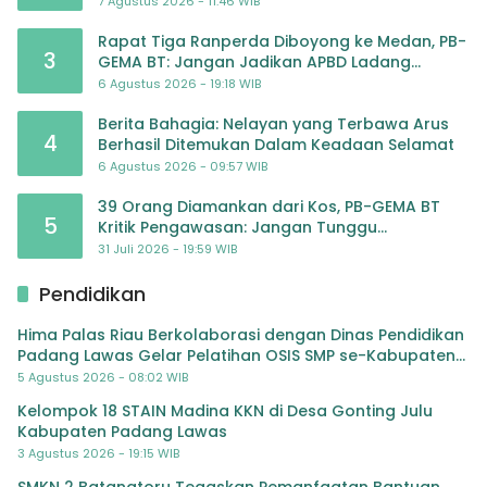
7 Agustus 2026 - 11:46 WIB
Rapat Tiga Ranperda Diboyong ke Medan, PB-
3
GEMA BT: Jangan Jadikan APBD Ladang
Pembiayaan yang Tak Perlu
6 Agustus 2026 - 19:18 WIB
Berita Bahagia: Nelayan yang Terbawa Arus
4
Berhasil Ditemukan Dalam Keadaan Selamat
6 Agustus 2026 - 09:57 WIB
39 Orang Diamankan dari Kos, PB-GEMA BT
5
Kritik Pengawasan: Jangan Tunggu
Masyarakat Bergerak Baru Negara Bertindak
31 Juli 2026 - 19:59 WIB
Pendidikan
Hima Palas Riau Berkolaborasi dengan Dinas Pendidikan
Padang Lawas Gelar Pelatihan OSIS SMP se-Kabupaten
Padang Lawas
5 Agustus 2026 - 08:02 WIB
Kelompok 18 STAIN Madina KKN di Desa Gonting Julu
Kabupaten Padang Lawas
3 Agustus 2026 - 19:15 WIB
SMKN 2 Batangtoru Tegaskan Pemanfaatan Bantuan