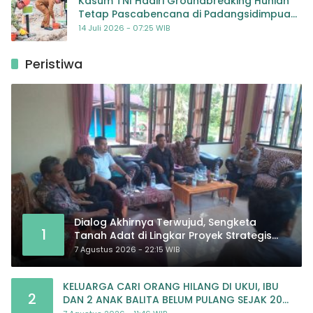
Kasum TNI Hadiri Groundbreaking Hunian
Tetap Pascabencana di Padangsidimpuan,
Harapan Baru bagi Penyintas
14 Juli 2026 - 07:25 WIB
Peristiwa
Dialog Akhirnya Terwujud, Sengketa
1
Tanah Adat di Lingkar Proyek Strategis
Nasional Memasuki Babak Baru
7 Agustus 2026 - 22:15 WIB
KELUARGA CARI ORANG HILANG DI UKUI, IBU
2
DAN 2 ANAK BALITA BELUM PULANG SEJAK 20
JULI 2026