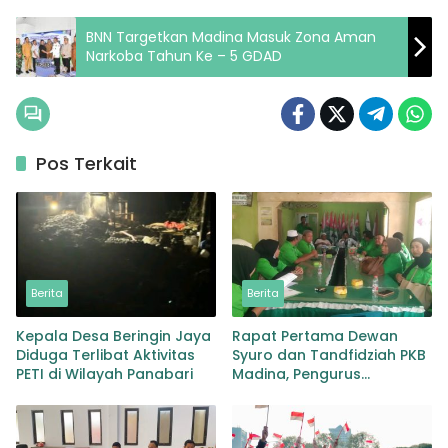
BNN Targetkan Madina Masuk Zona Aman
Narkoba Tahun Ke – 5 GDAD
Pos Terkait
Berita
Berita
Kepala Desa Beringin Jaya
Rapat Pertama Dewan
Diduga Terlibat Aktivitas
Syuro dan Tandfidziah PKB
PETI di Wilayah Panabari
Madina, Pengurus
Kecamatan kita selama ini
adalah Tokoh