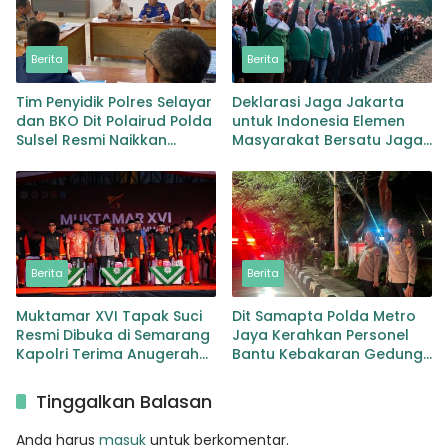
Berita
Berita
Tim Penyidik Polres Selayar
Deklarasi Jaga Jakarta
dan BKO Dit Polairud Polda
untuk Indonesia Elemen
Sulsel Resmi Naikkan
Masyarakat Bersatu Jaga
Status KLM Nurul Salsa ke
Keamanan dan Persatuan
Tahap Penyidikan
Berita
Berita
Muktamar XVI Tapak Suci
Dit Samapta Polda Metro
Resmi Dibuka di Semarang
Jaya Kerahkan Personel
Kapolri Terima Anugerah
Bantu Kebakaran Gedung
Anggota Kehormatan
Bapenda
Tinggalkan Balasan
Anda harus
masuk
untuk berkomentar.