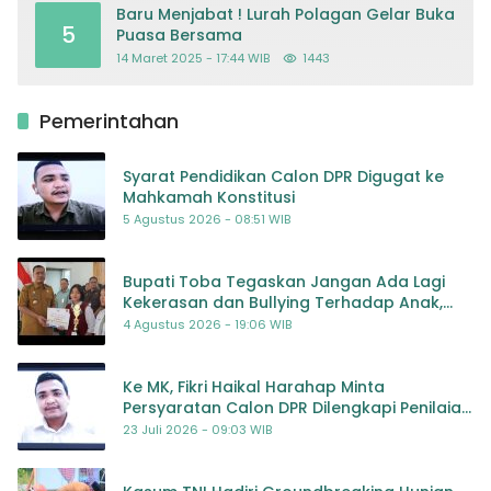
Baru Menjabat ! Lurah Polagan Gelar Buka
5
Puasa Bersama
14 Maret 2025 - 17:44 WIB
1443
Pemerintahan
Syarat Pendidikan Calon DPR Digugat ke
Mahkamah Konstitusi
5 Agustus 2026 - 08:51 WIB
Bupati Toba Tegaskan Jangan Ada Lagi
Kekerasan dan Bullying Terhadap Anak,
Dorong Kolaborasi Seluruh Pihak
4 Agustus 2026 - 19:06 WIB
Ke MK, Fikri Haikal Harahap Minta
Persyaratan Calon DPR Dilengkapi Penilaian
Kompetensi
23 Juli 2026 - 09:03 WIB