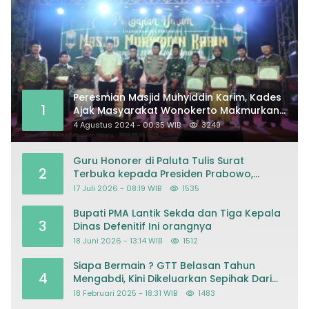
Peresmian Masjid Muhyiddin Karim, Kades
1
Ajak Masyarakat Wonokerto Makmurkan
Masjid
4 Agustus 2024 - 00:35 WIB
3249
Guru Honorer di Paluta Tulis Surat
2
Terbuka kepada Presiden Prabowo,
Mohon Keadilan atas Dugaan
17 Juli 2026 - 08:19 WIB
1535
Kriminalisasi
Bupati PMA Lantik Sekda dan Tiga Kepala
3
Dinas Defenitif Ini orangnya
18 Juni 2026 - 13:14 WIB
1512
Siapa Bermain ? GTT Belasan Tahun
4
Mengabdi, Kini Dikeluarkan Sepihak Dari
Dapodik
18 Februari 2025 - 18:31 WIB
1483