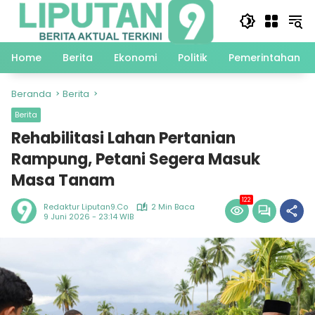
Langsung
ke
konten
Home
Berita
Ekonomi
Politik
Pemerintahan
Beranda
Berita
Berita
Rehabilitasi Lahan Pertanian
Rampung, Petani Segera Masuk
Masa Tanam
122
Redaktur Liputan9.co
2 Min Baca
9 Juni 2026 - 23:14 WIB