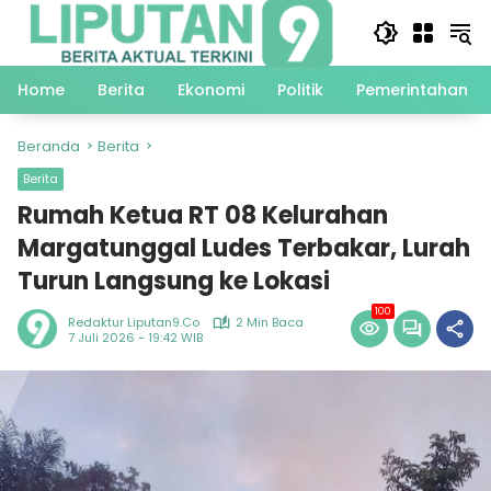
Langsung
ke
konten
Home
Berita
Ekonomi
Politik
Pemerintahan
Beranda
Berita
Berita
Rumah Ketua RT 08 Kelurahan
Margatunggal Ludes Terbakar, Lurah
Turun Langsung ke Lokasi
100
Redaktur Liputan9.co
2 Min Baca
7 Juli 2026 - 19:42 WIB