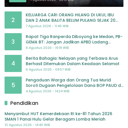
KELUARGA CARI ORANG HILANG DI UKUI, IBU
2
DAN 2 ANAK BALITA BELUM PULANG SEJAK 20
JULI 2026
7 Agustus 2026 - 11:46 WIB
Rapat Tiga Ranperda Diboyong ke Medan, PB-
3
GEMA BT: Jangan Jadikan APBD Ladang
Pembiayaan yang Tak Perlu
6 Agustus 2026 - 19:18 WIB
Berita Bahagia: Nelayan yang Terbawa Arus
4
Berhasil Ditemukan Dalam Keadaan Selamat
6 Agustus 2026 - 09:57 WIB
Pengaduan Warga dan Orang Tua Murid
5
Soroti Dugaan Pengelolaan Dana BOP PAUD di
TK Al-Ikhlas Tapanuli Selatan
4 Agustus 2026 - 14:24 WIB
Pendidikan
Menyambut HUT Kemerdekaan RI ke-81 Tahun 2026
SMAN 1 Panai Hulu Gelar Beragam Lomba Meriah
10 Agustus 2026 - 14:40 WIB