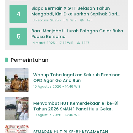
Siapa Bermain ? GTT Belasan Tahun
4
Mengabdi, Kini Dikeluarkan Sepihak Dari
Dapodik
18 Februari 2025 - 18:31 WIB
1493
Baru Menjabat ! Lurah Polagan Gelar Buka
5
Puasa Bersama
14 Maret 2025 - 17:44 WIB
1447
Pemerintahan
Wabup Toba Ingatkan Seluruh Pimpinan
OPD Agar Go And Run
10 Agustus 2026 - 14:46 WIB
Menyambut HUT Kemerdekaan RI ke-81
Tahun 2026 SMAN 1 Panai Hulu Gelar
Beragam Lomba Meriah
10 Agustus 2026 - 14:40 WIB
SEMARAK HUT RI KE-81: KECAMATAN