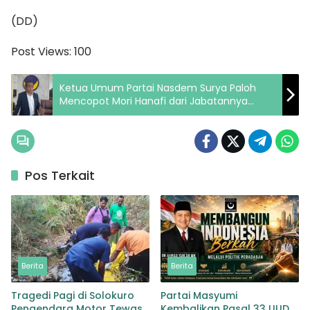
(DD)
Post Views:
100
Ketua Umum Partai Nasdem Surya Paloh
Mencopot Mori Hanafi dari Jabatannya
Sebagai Anggota DPR RI
Pos Terkait
Berita
Berita
Tragedi Pagi di Solokuro
Partai Masyumi
Pengendara Motor Tewas
Kembalikan Pasal 33 UUD