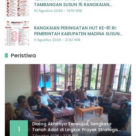
TAMBANGAN SUSUN 15 RANGKAIAN
KEGIATAN MERIAH
10 Agustus 2026 - 14:35 WIB
RANGKAIAN PERINGATAN HUT KE-81 RI:
PEMERINTAH KABUPATEN MADINA SUSUN
RENCANA KEGIATAN MERIAH DAN BERMAKNA
9 Agustus 2026 - 21:32 WIB
Peristiwa
Dialog Akhirnya Terwujud, Sengketa
1
Tanah Adat di Lingkar Proyek Strategis
Nasional Memasuki Babak Baru
7 Agustus 2026 - 22:15 WIB