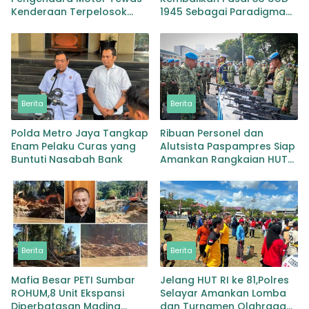
Kenderaan Terpelosok
1945 Sebagai Paradigma
Masuk Sungai di Desa
Pengelolaan Kekayaan
Dagan
Nasional
Berita
Berita
Polda Metro Jaya Tangkap
Ribuan Personel dan
Enam Pelaku Curas yang
Alutsista Paspampres Siap
Buntuti Nasabah Bank
Amankan Rangkaian HUT
RI ke 81
Berita
Berita
Mafia Besar PETI Sumbar
Jelang HUT RI ke 81,Polres
ROHUM,8 Unit Ekspansi
Selayar Amankan Lomba
Diperbatasan Madina
dan Turnamen Olahraga