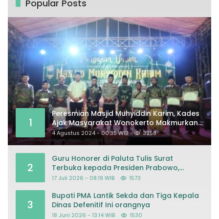
Popular Posts
Peresmian Masjid Muhyiddin Karim, Kades
1
Ajak Masyarakat Wonokerto Makmurkan
Masjid
4 Agustus 2024 - 00:35 WIB
3258
Guru Honorer di Paluta Tulis Surat
2
Terbuka kepada Presiden Prabowo,
Mohon Keadilan atas Dugaan
17 Juli 2026 - 08:19 WIB
1573
Kriminalisasi
Bupati PMA Lantik Sekda dan Tiga Kepala
3
Dinas Defenitif Ini orangnya
18 Juni 2026 - 13:14 WIB
1530