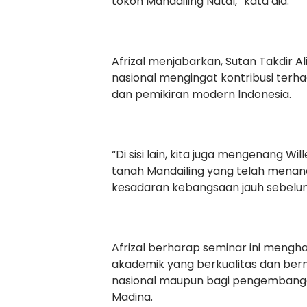
tokoh Mandailing Natal,” kata dia.
Afrizal menjabarkan, Sutan Takdir 
nasional mengingat kontribusi ter
dan pemikiran modern Indonesia.
“Di sisi lain, kita juga mengenang W
tanah Mandailing yang telah mena
kesadaran kebangsaan jauh sebelum 
Afrizal berharap seminar ini mengha
akademik yang berkualitas dan ber
nasional maupun bagi pengembangan
Madina.