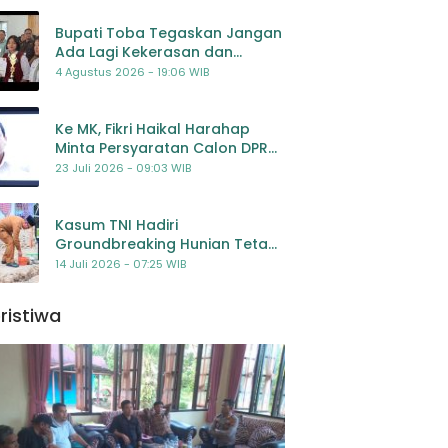
Bupati Toba Tegaskan Jangan
Ada Lagi Kekerasan dan
Bullying Terhadap Anak,
4 Agustus 2026 - 19:06 WIB
Dorong Kolaborasi Seluruh
Pihak
Ke MK, Fikri Haikal Harahap
Minta Persyaratan Calon DPR
Dilengkapi Penilaian
23 Juli 2026 - 09:03 WIB
Kompetensi
Kasum TNI Hadiri
Groundbreaking Hunian Tetap
Pascabencana di
14 Juli 2026 - 07:25 WIB
Padangsidimpuan, Harapan
Baru bagi Penyintas
ristiwa