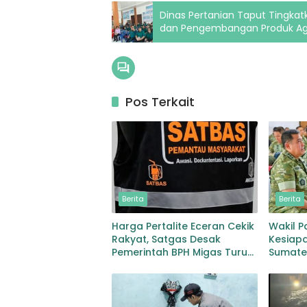
Dinas Pertanian Taput Tingkat
dan Pengembangan Produk Ag
Pos Terkait
Berita
Berita
Harga Pertalite Eceran Cekik
Wakil P
Rakyat, Satgas Desak
Kesiapa
Pemerintah BPH Migas Turun
Sumate
Tangan