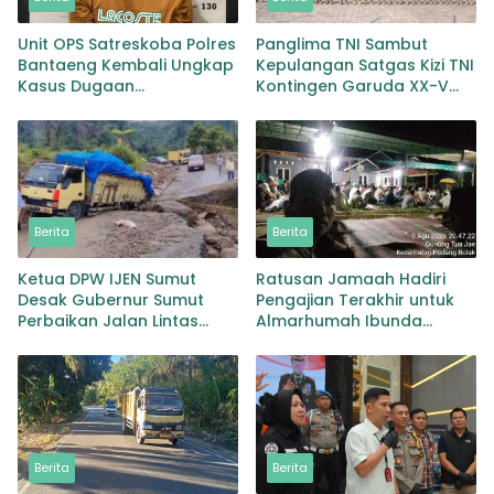
Unit OPS Satreskoba Polres
Panglima TNI Sambut
Bantaeng Kembali Ungkap
Kepulangan Satgas Kizi TNI
Kasus Dugaan
Kontingen Garuda XX-V
Penyalahgunaan
MONUSCO
Peredaran Narkotika Jenis
Sabu
Berita
Berita
Ketua DPW IJEN Sumut
Ratusan Jamaah Hadiri
Desak Gubernur Sumut
Pengajian Terakhir untuk
Perbaikan Jalan Lintas
Almarhumah Ibunda
Provinsi Jembatan Merah
Kepala BKD Padang Lawas
Lingga Bayu
Berita
Berita