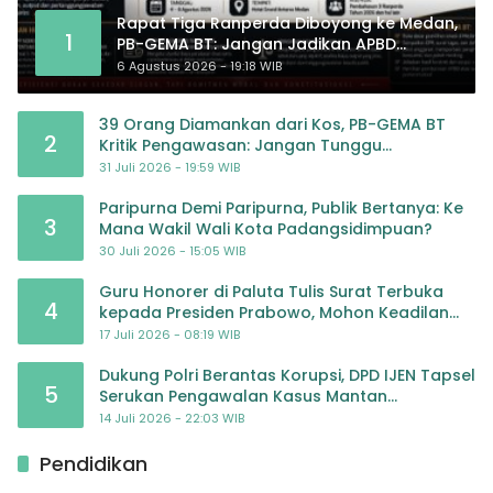
Rapat Tiga Ranperda Diboyong ke Medan,
1
PB-GEMA BT: Jangan Jadikan APBD
Ladang Pembiayaan yang Tak Perlu
6 Agustus 2026 - 19:18 WIB
39 Orang Diamankan dari Kos, PB-GEMA BT
2
Kritik Pengawasan: Jangan Tunggu
Masyarakat Bergerak Baru Negara Bertindak
31 Juli 2026 - 19:59 WIB
Paripurna Demi Paripurna, Publik Bertanya: Ke
3
Mana Wakil Wali Kota Padangsidimpuan?
30 Juli 2026 - 15:05 WIB
Guru Honorer di Paluta Tulis Surat Terbuka
4
kepada Presiden Prabowo, Mohon Keadilan
atas Dugaan Kriminalisasi
17 Juli 2026 - 08:19 WIB
Dukung Polri Berantas Korupsi, DPD IJEN Tapsel
5
Serukan Pengawalan Kasus Mantan
Jampidsus hingga Tuntas
14 Juli 2026 - 22:03 WIB
Pendidikan