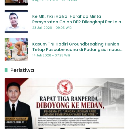
Ke MK, Fikri Haikal Harahap Minta
Persyaratan Calon DPR Dilengkapi Penilaian
Kompetensi
23 Juli 2026 - 09:03 WIB
Kasum TNI Hadiri Groundbreaking Hunian
Tetap Pascabencana di Padangsidimpuan,
Harapan Baru bagi Penyintas
14 Juli 2026 - 07:25 WIB
Peristiwa