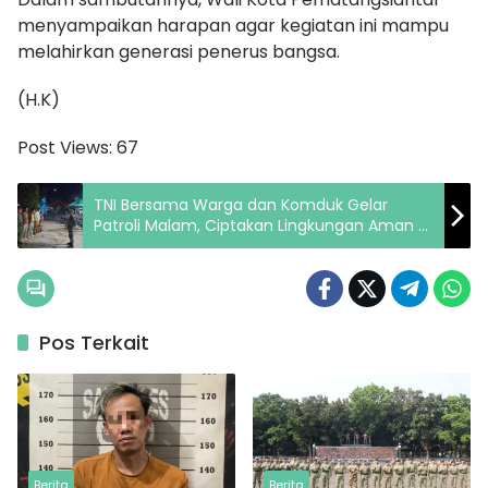
menyampaikan harapan agar kegiatan ini mampu
melahirkan generasi penerus bangsa.
(H.K)
Post Views:
67
TNI Bersama Warga dan Komduk Gelar
Patroli Malam, Ciptakan Lingkungan Aman di
Wilayah Silimakuta
Pos Terkait
Berita
Berita