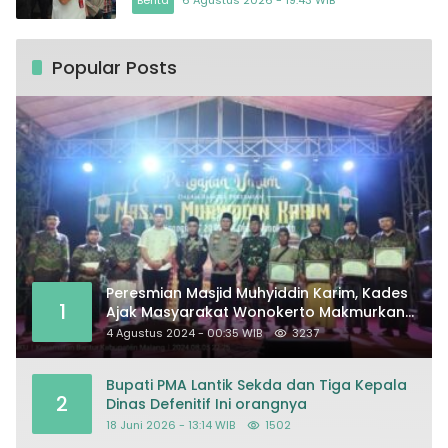
Popular Posts
Peresmian Masjid Muhyiddin Karim, Kades
1
Ajak Masyarakat Wonokerto Makmurkan
Masjid
4 Agustus 2024 - 00:35 WIB
3237
Bupati PMA Lantik Sekda dan Tiga Kepala
2
Dinas Defenitif Ini orangnya
18 Juni 2026 - 13:14 WIB
1502