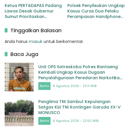
Ketua PERTADAPAS Padang
Polsek Penyileukan Ungkap
Lawas Desak Gubernur
Kasus Curas Dua Pelaku
Sumut Prioritaskan
Perampasan Handphone
Pelebaran Jalan Provinsi
Pelajar Ditangkap
Sibuhuan–Gunungtua
Tinggalkan Balasan
Anda harus
masuk
untuk berkomentar.
Baca Juga
Unit OPS Satreskoba Polres Bantaeng
Kembali Ungkap Kasus Dugaan
Penyalahgunaan Peredaran Narkotika
Jenis Sabu
Berita
6 Agustus 2026 - 23:11 WIB
Panglima TNI Sambut Kepulangan
Satgas Kizi TNI Kontingen Garuda XX-V
MONUSCO
Berita
6 Agustus 2026 - 22:50 WIB