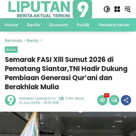
Langsung
ke
konten
Home
Berita
Ekonomi
Politik
Pemerintahan
Beranda
Berita
Berita
Semarak FASI Xlll Sumut 2026 di
Pematang Siantar,TNI Hadir Dukung
Pembiaan Generasi Qur’ani dan
Berakhlak Mulia
67
Redaktur Liputan9.co
2 Min Baca
21 Juni 2026 - 10:16 WIB