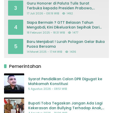
Guru Honorer di Paluta Tulis Surat
3
Terbuka kepada Presiden Prabowo,
Mohon Keadilan atas Dugaan
17 Juli 2026 - 08:19 WIB
1492
Kriminalisasi
Siapa Bermain ? GTT Belasan Tahun
4
Mengabdi, Kini Dikeluarkan Sepihak Dari
Dapodik
18 Februari 2025 - 18:31 WIB
1477
Baru Menjabat ! Lurah Polagan Gelar Buka
5
Puasa Bersama
14 Maret 2025 - 17:44 WIB
1436
Pemerintahan
Syarat Pendidikan Calon DPR Digugat ke
Mahkamah Konstitusi
5 Agustus 2026 - 08:51 WIB
Bupati Toba Tegaskan Jangan Ada Lagi
Kekerasan dan Bullying Terhadap Anak,
Dorong Kolaborasi Seluruh Pihak
4 Agustus 2026 - 19:06 WIB