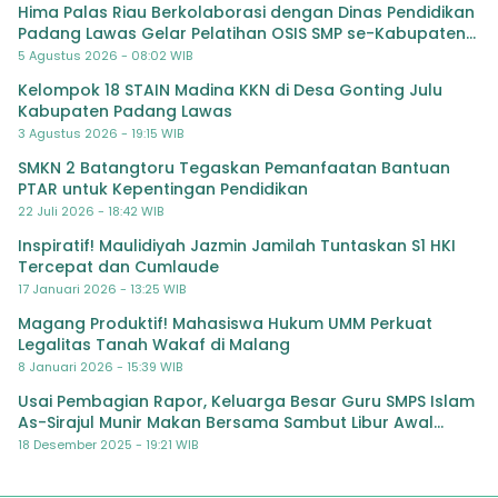
Hima Palas Riau Berkolaborasi dengan Dinas Pendidikan
Padang Lawas Gelar Pelatihan OSIS SMP se-Kabupaten
Padang Lawas
5 Agustus 2026 - 08:02 WIB
Kelompok 18 STAIN Madina KKN di Desa Gonting Julu
Kabupaten Padang Lawas
3 Agustus 2026 - 19:15 WIB
SMKN 2 Batangtoru Tegaskan Pemanfaatan Bantuan
PTAR untuk Kepentingan Pendidikan
22 Juli 2026 - 18:42 WIB
Inspiratif! Maulidiyah Jazmin Jamilah Tuntaskan S1 HKI
Tercepat dan Cumlaude
17 Januari 2026 - 13:25 WIB
Magang Produktif! Mahasiswa Hukum UMM Perkuat
Legalitas Tanah Wakaf di Malang
8 Januari 2026 - 15:39 WIB
Usai Pembagian Rapor, Keluarga Besar Guru SMPS Islam
As-Sirajul Munir Makan Bersama Sambut Libur Awal
Semester
18 Desember 2025 - 19:21 WIB