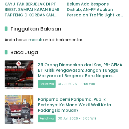
KAYU TAK BERJEJAK DI PT
Belum Ada Respons
BEEST: SAMPAI KAPAN BUMI
Dishub, AN-PP Adukan
TAPTENG DIKORBANKAN
Persoalan Traffic Light ke
DEMI KEUNTUNGAN? KETUA
Wali Kota
DPW SUMUT IJEN DESAK APH
Padangsidimpuan
Tinggalkan Balasan
TINDAK TEGA
Anda harus
masuk
untuk berkomentar.
Baca Juga
39 Orang Diamankan dari Kos, PB-GEMA
BT Kritik Pengawasan: Jangan Tunggu
Masyarakat Bergerak Baru Negara
Bertindak
Peristiwa
31 Juli 2026 - 19:59 WIB
Paripurna Demi Paripurna, Publik
Bertanya: Ke Mana Wakil Wali Kota
Padangsidimpuan?
Peristiwa
30 Juli 2026 - 15:05 WIB