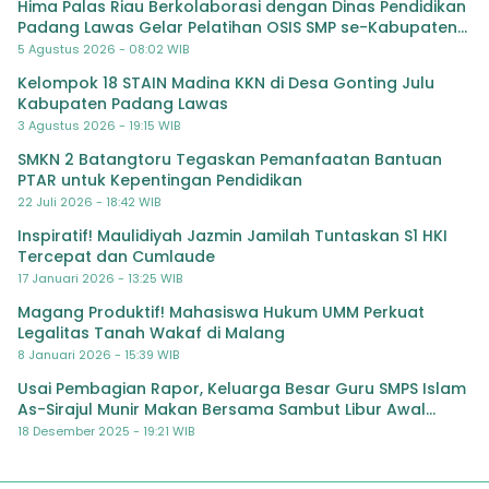
Hima Palas Riau Berkolaborasi dengan Dinas Pendidikan
Padang Lawas Gelar Pelatihan OSIS SMP se-Kabupaten
Padang Lawas
5 Agustus 2026 - 08:02 WIB
Kelompok 18 STAIN Madina KKN di Desa Gonting Julu
Kabupaten Padang Lawas
3 Agustus 2026 - 19:15 WIB
SMKN 2 Batangtoru Tegaskan Pemanfaatan Bantuan
PTAR untuk Kepentingan Pendidikan
22 Juli 2026 - 18:42 WIB
Inspiratif! Maulidiyah Jazmin Jamilah Tuntaskan S1 HKI
Tercepat dan Cumlaude
17 Januari 2026 - 13:25 WIB
Magang Produktif! Mahasiswa Hukum UMM Perkuat
Legalitas Tanah Wakaf di Malang
8 Januari 2026 - 15:39 WIB
Usai Pembagian Rapor, Keluarga Besar Guru SMPS Islam
As-Sirajul Munir Makan Bersama Sambut Libur Awal
Semester
18 Desember 2025 - 19:21 WIB