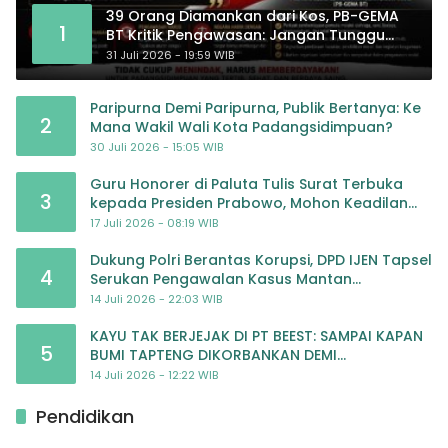
39 Orang Diamankan dari Kos, PB-GEMA
1
BT Kritik Pengawasan: Jangan Tunggu
Masyarakat Bergerak Baru Negara
31 Juli 2026 - 19:59 WIB
Bertindak
Paripurna Demi Paripurna, Publik Bertanya: Ke
2
Mana Wakil Wali Kota Padangsidimpuan?
30 Juli 2026 - 15:05 WIB
Guru Honorer di Paluta Tulis Surat Terbuka
3
kepada Presiden Prabowo, Mohon Keadilan
atas Dugaan Kriminalisasi
17 Juli 2026 - 08:19 WIB
Dukung Polri Berantas Korupsi, DPD IJEN Tapsel
4
Serukan Pengawalan Kasus Mantan
Jampidsus hingga Tuntas
14 Juli 2026 - 22:03 WIB
KAYU TAK BERJEJAK DI PT BEEST: SAMPAI KAPAN
5
BUMI TAPTENG DIKORBANKAN DEMI
KEUNTUNGAN? KETUA DPW SUMUT IJEN DESAK
14 Juli 2026 - 12:22 WIB
APH TINDAK TEGA
Pendidikan