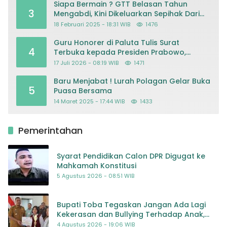
Siapa Bermain ? GTT Belasan Tahun
3
Mengabdi, Kini Dikeluarkan Sepihak Dari
Dapodik
18 Februari 2025 - 18:31 WIB
1476
Guru Honorer di Paluta Tulis Surat
4
Terbuka kepada Presiden Prabowo,
Mohon Keadilan atas Dugaan
17 Juli 2026 - 08:19 WIB
1471
Kriminalisasi
Baru Menjabat ! Lurah Polagan Gelar Buka
5
Puasa Bersama
14 Maret 2025 - 17:44 WIB
1433
Pemerintahan
Syarat Pendidikan Calon DPR Digugat ke
Mahkamah Konstitusi
5 Agustus 2026 - 08:51 WIB
Bupati Toba Tegaskan Jangan Ada Lagi
Kekerasan dan Bullying Terhadap Anak,
Dorong Kolaborasi Seluruh Pihak
4 Agustus 2026 - 19:06 WIB