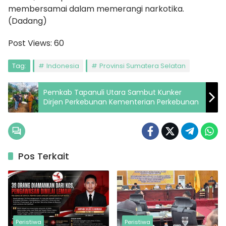
membersamai dalam memerangi narkotika.
(Dadang)
Post Views:
60
Tag:
Indonesia
Provinsi Sumatera Selatan
Pemkab Tapanuli Utara Sambut Kunker
Dirjen Perkebunan Kementerian Perkebunan
Pos Terkait
Peristiwa
Peristiwa