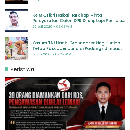
Ke MK, Fikri Haikal Harahap Minta
Persyaratan Calon DPR Dilengkapi Penilaian
Kompetensi
23 Juli 2026 - 09:03 WIB
Kasum TNI Hadiri Groundbreaking Hunian
Tetap Pascabencana di Padangsidimpuan,
Harapan Baru bagi Penyintas
14 Juli 2026 - 07:25 WIB
Peristiwa