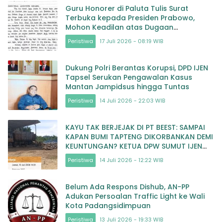
Guru Honorer di Paluta Tulis Surat
Terbuka kepada Presiden Prabowo,
Mohon Keadilan atas Dugaan
Kriminalisasi
Peristiwa
17 Juli 2026 - 08:19 WIB
Dukung Polri Berantas Korupsi, DPD IJEN
Tapsel Serukan Pengawalan Kasus
Mantan Jampidsus hingga Tuntas
Peristiwa
14 Juli 2026 - 22:03 WIB
KAYU TAK BERJEJAK DI PT BEEST: SAMPAI
KAPAN BUMI TAPTENG DIKORBANKAN DEMI
KEUNTUNGAN? KETUA DPW SUMUT IJEN
DESAK APH TINDAK TEGA
Peristiwa
14 Juli 2026 - 12:22 WIB
Belum Ada Respons Dishub, AN-PP
Adukan Persoalan Traffic Light ke Wali
Kota Padangsidimpuan
Peristiwa
13 Juli 2026 - 19:33 WIB