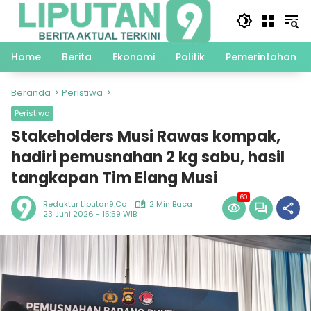
Langsung
ke
konten
Home
Berita
Ekonomi
Politik
Pemerintahan
Beranda
Peristiwa
Peristiwa
Stakeholders Musi Rawas kompak,
hadiri pemusnahan 2 kg sabu, hasil
tangkapan Tim Elang Musi
60
Redaktur Liputan9.co
2 Min Baca
23 Juni 2026 - 15:59 WIB