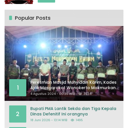
Popular Posts
Peresmian Masjid Muhyiddin Karim, Kades
1
Ajak Masyarakat Wonokerto Makmurkan
Masjid
4 Agustus 2024 - 00:35 WIB
3234
Bupati PMA Lantik Sekda dan Tiga Kepala
2
Dinas Defenitif Ini orangnya
18 Juni 2026 - 13:14 WIB
1495