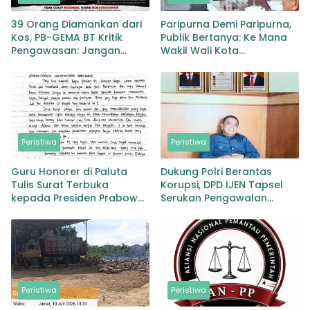
39 Orang Diamankan dari
Paripurna Demi Paripurna,
Kos, PB-GEMA BT Kritik
Publik Bertanya: Ke Mana
Pengawasan: Jangan
Wakil Wali Kota
Tunggu Masyarakat
Padangsidimpuan?
Bergerak Baru Negara
Bertindak
Peristiwa
Peristiwa
Guru Honorer di Paluta
Dukung Polri Berantas
Tulis Surat Terbuka
Korupsi, DPD IJEN Tapsel
kepada Presiden Prabowo,
Serukan Pengawalan
Mohon Keadilan atas
Kasus Mantan Jampidsus
Dugaan Kriminalisasi
hingga Tuntas
Peristiwa
Peristiwa