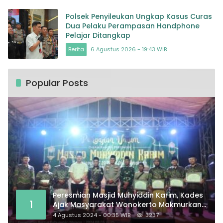
Polsek Penyileukan Ungkap Kasus Curas
Dua Pelaku Perampasan Handphone
Pelajar Ditangkap
Berita
6 Agustus 2026 - 19:43 WIB
Popular Posts
Peresmian Masjid Muhyiddin Karim, Kades
1
Ajak Masyarakat Wonokerto Makmurkan
Masjid
4 Agustus 2024 - 00:35 WIB
3237