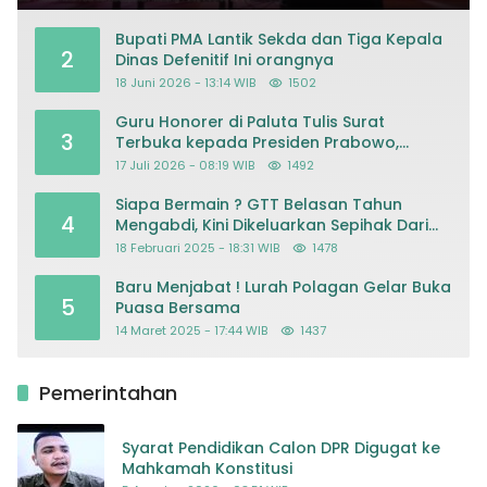
Bupati PMA Lantik Sekda dan Tiga Kepala
2
Dinas Defenitif Ini orangnya
18 Juni 2026 - 13:14 WIB
1502
Guru Honorer di Paluta Tulis Surat
3
Terbuka kepada Presiden Prabowo,
Mohon Keadilan atas Dugaan
17 Juli 2026 - 08:19 WIB
1492
Kriminalisasi
Siapa Bermain ? GTT Belasan Tahun
4
Mengabdi, Kini Dikeluarkan Sepihak Dari
Dapodik
18 Februari 2025 - 18:31 WIB
1478
Baru Menjabat ! Lurah Polagan Gelar Buka
5
Puasa Bersama
14 Maret 2025 - 17:44 WIB
1437
Pemerintahan
Syarat Pendidikan Calon DPR Digugat ke
Mahkamah Konstitusi