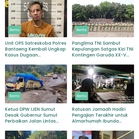
Berita
Berita
Unit OPS Satreskoba Polres
Panglima TNI Sambut
Bantaeng Kembali Ungkap
Kepulangan Satgas Kizi TNI
Kasus Dugaan
Kontingen Garuda XX-V
Penyalahgunaan
MONUSCO
Peredaran Narkotika Jenis
Sabu
Berita
Berita
Ketua DPW IJEN Sumut
Ratusan Jamaah Hadiri
Desak Gubernur Sumut
Pengajian Terakhir untuk
Perbaikan Jalan Lintas
Almarhumah Ibunda
Provinsi Jembatan Merah
Kepala BKD Padang Lawas
Lingga Bayu