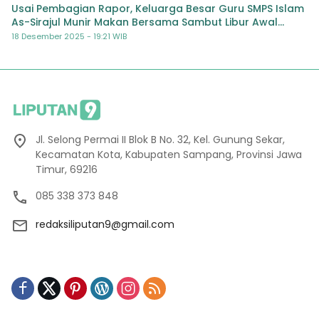
Usai Pembagian Rapor, Keluarga Besar Guru SMPS Islam
As-Sirajul Munir Makan Bersama Sambut Libur Awal
Semester
18 Desember 2025 - 19:21 WIB
Jl. Selong Permai II Blok B No. 32, Kel. Gunung Sekar,
Kecamatan Kota, Kabupaten Sampang, Provinsi Jawa
Timur, 69216
085 338 373 848
redaksiliputan9@gmail.com