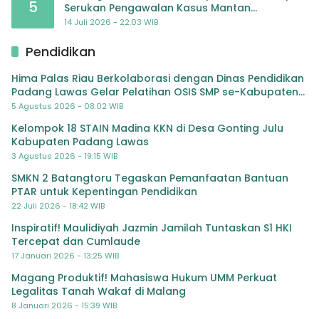
5
Serukan Pengawalan Kasus Mantan
Jampidsus hingga Tuntas
14 Juli 2026 - 22:03 WIB
Pendidikan
Hima Palas Riau Berkolaborasi dengan Dinas Pendidikan
Padang Lawas Gelar Pelatihan OSIS SMP se-Kabupaten
Padang Lawas
5 Agustus 2026 - 08:02 WIB
Kelompok 18 STAIN Madina KKN di Desa Gonting Julu
Kabupaten Padang Lawas
3 Agustus 2026 - 19:15 WIB
SMKN 2 Batangtoru Tegaskan Pemanfaatan Bantuan
PTAR untuk Kepentingan Pendidikan
22 Juli 2026 - 18:42 WIB
Inspiratif! Maulidiyah Jazmin Jamilah Tuntaskan S1 HKI
Tercepat dan Cumlaude
17 Januari 2026 - 13:25 WIB
Magang Produktif! Mahasiswa Hukum UMM Perkuat
Legalitas Tanah Wakaf di Malang
8 Januari 2026 - 15:39 WIB