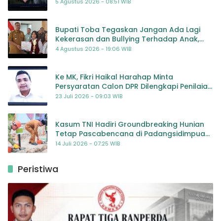
5 Agustus 2026 - 08:51 WIB
Bupati Toba Tegaskan Jangan Ada Lagi
Kekerasan dan Bullying Terhadap Anak,
Dorong Kolaborasi Seluruh Pihak
4 Agustus 2026 - 19:06 WIB
Ke MK, Fikri Haikal Harahap Minta
Persyaratan Calon DPR Dilengkapi Penilaian
Kompetensi
23 Juli 2026 - 09:03 WIB
Kasum TNI Hadiri Groundbreaking Hunian
Tetap Pascabencana di Padangsidimpuan,
Harapan Baru bagi Penyintas
14 Juli 2026 - 07:25 WIB
Peristiwa