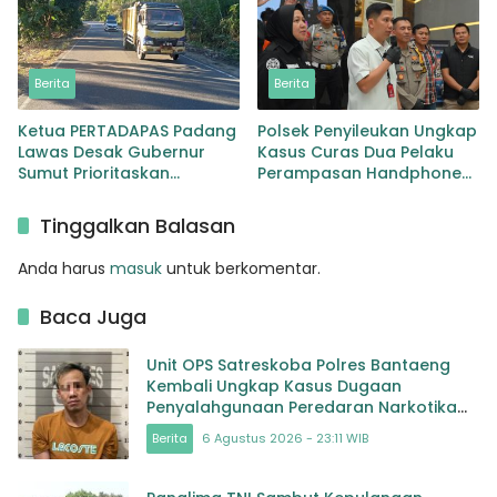
Berita
Berita
Ketua PERTADAPAS Padang
Polsek Penyileukan Ungkap
Lawas Desak Gubernur
Kasus Curas Dua Pelaku
Sumut Prioritaskan
Perampasan Handphone
Pelebaran Jalan Provinsi
Pelajar Ditangkap
Sibuhuan–Gunungtua
Tinggalkan Balasan
Anda harus
masuk
untuk berkomentar.
Baca Juga
Unit OPS Satreskoba Polres Bantaeng
Kembali Ungkap Kasus Dugaan
Penyalahgunaan Peredaran Narkotika
Jenis Sabu
Berita
6 Agustus 2026 - 23:11 WIB