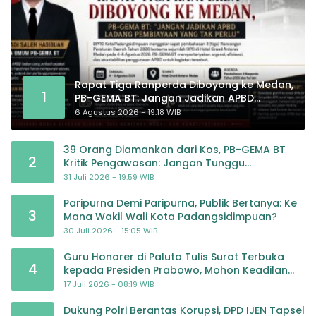
Rapat Tiga Ranperda Diboyong ke Medan,
1
PB-GEMA BT: Jangan Jadikan APBD
Ladang Pembiayaan yang Tak Perlu
6 Agustus 2026 - 19:18 WIB
39 Orang Diamankan dari Kos, PB-GEMA BT
2
Kritik Pengawasan: Jangan Tunggu
Masyarakat Bergerak Baru Negara Bertindak
31 Juli 2026 - 19:59 WIB
Paripurna Demi Paripurna, Publik Bertanya: Ke
3
Mana Wakil Wali Kota Padangsidimpuan?
30 Juli 2026 - 15:05 WIB
Guru Honorer di Paluta Tulis Surat Terbuka
4
kepada Presiden Prabowo, Mohon Keadilan
atas Dugaan Kriminalisasi
17 Juli 2026 - 08:19 WIB
Dukung Polri Berantas Korupsi, DPD IJEN Tapsel