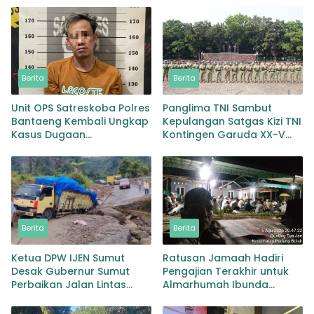
Berita
Berita
Unit OPS Satreskoba Polres
Panglima TNI Sambut
Bantaeng Kembali Ungkap
Kepulangan Satgas Kizi TNI
Kasus Dugaan
Kontingen Garuda XX-V
Penyalahgunaan
MONUSCO
Peredaran Narkotika Jenis
Sabu
Berita
Berita
Ketua DPW IJEN Sumut
Ratusan Jamaah Hadiri
Desak Gubernur Sumut
Pengajian Terakhir untuk
Perbaikan Jalan Lintas
Almarhumah Ibunda
Provinsi Jembatan Merah
Kepala BKD Padang Lawas
Lingga Bayu