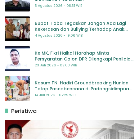
5 Agustus 2026 - 08:51 WIB
Bupati Toba Tegaskan Jangan Ada Lagi
Kekerasan dan Bullying Terhadap Anak,
Dorong Kolaborasi Seluruh Pihak
4 Agustus 2026 - 19:06 WIB
Ke MK, Fikri Haikal Harahap Minta
Persyaratan Calon DPR Dilengkapi Penilaian
Kompetensi
23 Juli 2026 - 09:03 WIB
Kasum TNI Hadiri Groundbreaking Hunian
Tetap Pascabencana di Padangsidimpuan,
Harapan Baru bagi Penyintas
14 Juli 2026 - 07:25 WIB
Peristiwa