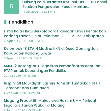
Dukung Polri Berantas Korupsi, DPD IJEN Tapsel
5
Serukan Pengawalan Kasus Mantan
Jampidsus hingga Tuntas
14 Juli 2026 - 22:03 WIB
Pendidikan
Hima Palas Riau Berkolaborasi dengan Dinas Pendidikan
Padang Lawas Gelar Pelatihan OSIS SMP se-Kabupaten
Padang Lawas
5 Agustus 2026 - 08:02 WIB
Kelompok 18 STAIN Madina KKN di Desa Gonting Julu
Kabupaten Padang Lawas
3 Agustus 2026 - 19:15 WIB
SMKN 2 Batangtoru Tegaskan Pemanfaatan Bantuan
PTAR untuk Kepentingan Pendidikan
22 Juli 2026 - 18:42 WIB
Inspiratif! Maulidiyah Jazmin Jamilah Tuntaskan S1 HKI
Tercepat dan Cumlaude
17 Januari 2026 - 13:25 WIB
Magang Produktif! Mahasiswa Hukum UMM Perkuat
Legalitas Tanah Wakaf di Malang
8 Januari 2026 - 15:39 WIB