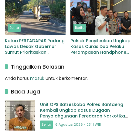
Berita
Berita
Ketua PERTADAPAS Padang
Polsek Penyileukan Ungkap
Lawas Desak Gubernur
Kasus Curas Dua Pelaku
Sumut Prioritaskan
Perampasan Handphone
Pelebaran Jalan Provinsi
Pelajar Ditangkap
Sibuhuan–Gunungtua
Tinggalkan Balasan
Anda harus
masuk
untuk berkomentar.
Baca Juga
Unit OPS Satreskoba Polres Bantaeng
Kembali Ungkap Kasus Dugaan
Penyalahgunaan Peredaran Narkotika
Jenis Sabu
Berita
6 Agustus 2026 - 23:11 WIB