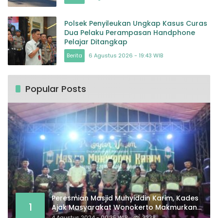
Polsek Penyileukan Ungkap Kasus Curas
Dua Pelaku Perampasan Handphone
Pelajar Ditangkap
Berita
6 Agustus 2026 - 19:43 WIB
Popular Posts
Peresmian Masjid Muhyiddin Karim, Kades
1
Ajak Masyarakat Wonokerto Makmurkan
Masjid
4 Agustus 2024 - 00:35 WIB
3238