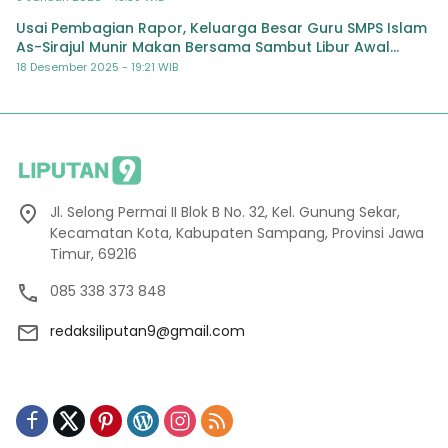
Usai Pembagian Rapor, Keluarga Besar Guru SMPS Islam
As-Sirajul Munir Makan Bersama Sambut Libur Awal
Semester
18 Desember 2025 - 19:21 WIB
Jl. Selong Permai II Blok B No. 32, Kel. Gunung Sekar,
Kecamatan Kota, Kabupaten Sampang, Provinsi Jawa
Timur, 69216
085 338 373 848
redaksiliputan9@gmail.com