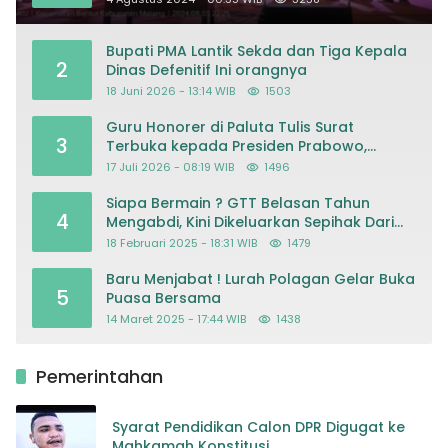
Bupati PMA Lantik Sekda dan Tiga Kepala
2
Dinas Defenitif Ini orangnya
18 Juni 2026 - 13:14 WIB
1503
Guru Honorer di Paluta Tulis Surat
3
Terbuka kepada Presiden Prabowo,
Mohon Keadilan atas Dugaan
17 Juli 2026 - 08:19 WIB
1496
Kriminalisasi
Siapa Bermain ? GTT Belasan Tahun
4
Mengabdi, Kini Dikeluarkan Sepihak Dari
Dapodik
18 Februari 2025 - 18:31 WIB
1479
Baru Menjabat ! Lurah Polagan Gelar Buka
5
Puasa Bersama
14 Maret 2025 - 17:44 WIB
1438
Pemerintahan
Syarat Pendidikan Calon DPR Digugat ke
Mahkamah Konstitusi