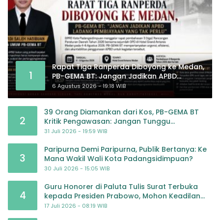
Rapat Tiga Ranperda Diboyong ke Medan,
1
PB-GEMA BT: Jangan Jadikan APBD
Ladang Pembiayaan yang Tak Perlu
6 Agustus 2026 - 19:18 WIB
39 Orang Diamankan dari Kos, PB-GEMA BT
2
Kritik Pengawasan: Jangan Tunggu
Masyarakat Bergerak Baru Negara Bertindak
31 Juli 2026 - 19:59 WIB
Paripurna Demi Paripurna, Publik Bertanya: Ke
3
Mana Wakil Wali Kota Padangsidimpuan?
30 Juli 2026 - 15:05 WIB
Guru Honorer di Paluta Tulis Surat Terbuka
4
kepada Presiden Prabowo, Mohon Keadilan
atas Dugaan Kriminalisasi
17 Juli 2026 - 08:19 WIB