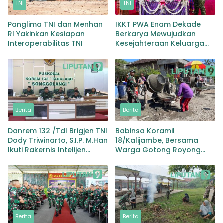
TNI
TNI
Panglima TNI dan Menhan
IKKT PWA Enam Dekade
RI Yakinkan Kesiapan
Berkarya Mewujudkan
Interoperabilitas TNI
Kesejahteraan Keluarga
yang Berkualitas
Berita
Berita
Danrem 132 /Tdl Brigjen TNI
Babinsa Koramil
Dody Triwinarto, S.I.P. M.Han
18/Kalijambe, Bersama
Ikuti Rakernis Intelijen
Warga Gotong Royong
Fungsi Penerangan TNI AD
Perbaiki Jalan
2024
Berita
Berita