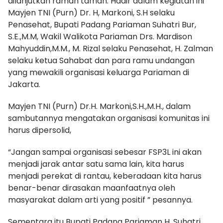
dilanjutkan ramah tamah. Hadir dalam kegiatan ini
Mayjen TNI (Purn) Dr. H, Markoni, S.H selaku
Penasehat, Bupati Padang Pariaman Suhatri Bur,
S.E.,M.M, Wakil Walikota Pariaman Drs. Mardison
Mahyuddin,M.M., M. Rizal selaku Penasehat, H. Zalman
selaku ketua Sahabat dan para ramu undangan
yang mewakili organisasi keluarga Pariaman di
Jakarta.
Mayjen TNI (Purn) Dr.H. Markoni,S.H.,M.H., dalam
sambutannya mengatakan organisasi komunitas ini
harus dipersolid,
“Jangan sampai organisasi sebesar FSP3L ini akan
menjadi jarak antar satu sama lain, kita harus
menjadi perekat di rantau, keberadaan kita harus
benar-benar dirasakan maanfaatnya oleh
masyarakat dalam arti yang positif ” pesannya.
Sementara itu Bupati Padang Pariaman H. Suhatri