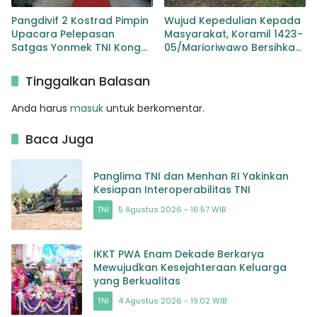
Pangdivif 2 Kostrad Pimpin
Wujud Kepedulian Kepada
Upacara Pelepasan
Masyarakat, Koramil 1423-
Satgas Yonmek TNI Konga
05/Marioriwawo Bersihkan
XXIII-R Unifil Tahun 2024
Pasar Adat Watu
Yonif 413/Bremoro/6/2
Tinggalkan Balasan
Kostrad
Anda harus
masuk
untuk berkomentar.
Baca Juga
Panglima TNI dan Menhan RI Yakinkan
Kesiapan Interoperabilitas TNI
TNI
5 Agustus 2026 - 16:57 WIB
IKKT PWA Enam Dekade Berkarya
Mewujudkan Kesejahteraan Keluarga
yang Berkualitas
TNI
4 Agustus 2026 - 19:02 WIB