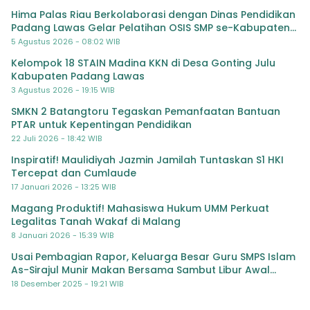
Hima Palas Riau Berkolaborasi dengan Dinas Pendidikan
Padang Lawas Gelar Pelatihan OSIS SMP se-Kabupaten
Padang Lawas
5 Agustus 2026 - 08:02 WIB
Kelompok 18 STAIN Madina KKN di Desa Gonting Julu
Kabupaten Padang Lawas
3 Agustus 2026 - 19:15 WIB
SMKN 2 Batangtoru Tegaskan Pemanfaatan Bantuan
PTAR untuk Kepentingan Pendidikan
22 Juli 2026 - 18:42 WIB
Inspiratif! Maulidiyah Jazmin Jamilah Tuntaskan S1 HKI
Tercepat dan Cumlaude
17 Januari 2026 - 13:25 WIB
Magang Produktif! Mahasiswa Hukum UMM Perkuat
Legalitas Tanah Wakaf di Malang
8 Januari 2026 - 15:39 WIB
Usai Pembagian Rapor, Keluarga Besar Guru SMPS Islam
As-Sirajul Munir Makan Bersama Sambut Libur Awal
Semester
18 Desember 2025 - 19:21 WIB