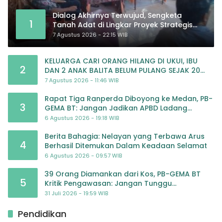
Dialog Akhirnya Terwujud, Sengketa
1
Tanah Adat di Lingkar Proyek Strategis
Nasional Memasuki Babak Baru
7 Agustus 2026 - 22:15 WIB
KELUARGA CARI ORANG HILANG DI UKUI, IBU
2
DAN 2 ANAK BALITA BELUM PULANG SEJAK 20
JULI 2026
7 Agustus 2026 - 11:46 WIB
Rapat Tiga Ranperda Diboyong ke Medan, PB-
3
GEMA BT: Jangan Jadikan APBD Ladang
Pembiayaan yang Tak Perlu
6 Agustus 2026 - 19:18 WIB
Berita Bahagia: Nelayan yang Terbawa Arus
4
Berhasil Ditemukan Dalam Keadaan Selamat
6 Agustus 2026 - 09:57 WIB
39 Orang Diamankan dari Kos, PB-GEMA BT
5
Kritik Pengawasan: Jangan Tunggu
Masyarakat Bergerak Baru Negara Bertindak
31 Juli 2026 - 19:59 WIB
Pendidikan