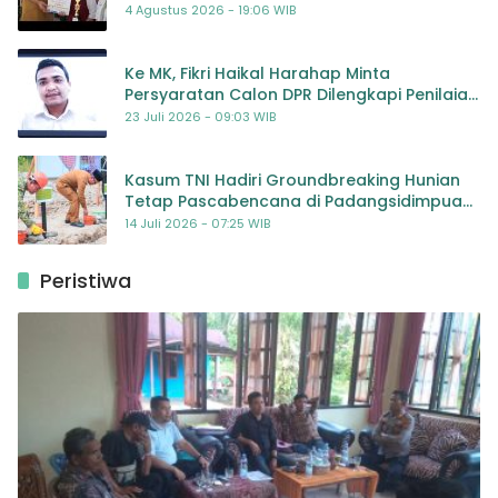
Dorong Kolaborasi Seluruh Pihak
4 Agustus 2026 - 19:06 WIB
Ke MK, Fikri Haikal Harahap Minta
Persyaratan Calon DPR Dilengkapi Penilaian
Kompetensi
23 Juli 2026 - 09:03 WIB
Kasum TNI Hadiri Groundbreaking Hunian
Tetap Pascabencana di Padangsidimpuan,
Harapan Baru bagi Penyintas
14 Juli 2026 - 07:25 WIB
Peristiwa