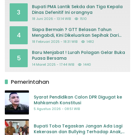
Kriminalisasi
Bupati PMA Lantik Sekda dan Tiga Kepala
3
Dinas Defenitif Ini orangnya
18 Juni 2026 - 13:14 WIB
1510
Siapa Bermain ? GTT Belasan Tahun
4
Mengabdi, Kini Dikeluarkan Sepihak Dari
Dapodik
18 Februari 2025 - 18:31 WIB
1482
Baru Menjabat ! Lurah Polagan Gelar Buka
5
Puasa Bersama
14 Maret 2025 - 17:44 WIB
1440
Pemerintahan
Syarat Pendidikan Calon DPR Digugat ke
Mahkamah Konstitusi
5 Agustus 2026 - 08:51 WIB
Bupati Toba Tegaskan Jangan Ada Lagi
Kekerasan dan Bullying Terhadap Anak,