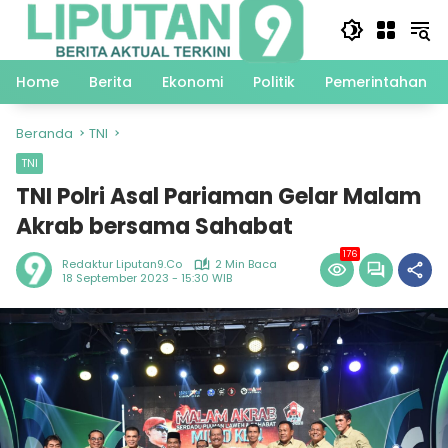
Langsung
ke
konten
Home
Berita
Ekonomi
Politik
Pemerintahan
Beranda
TNI
TNI
TNI Polri Asal Pariaman Gelar Malam
Akrab bersama Sahabat
176
Redaktur Liputan9.co
2 Min Baca
18 September 2023 - 15:30 WIB