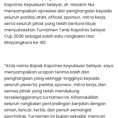
Kapolres Kepulauan Selayar, dr. Hazairin Nur
menyampaikan apresiasi dan penghargaan kepada
seluruh panitia, atlet, official, sponsor, mitra kerja,
serta seluruh pihak yang telah berkontribusi
menyukseskan Turnamen Tenis Kapolres Selayar
Cup 2026 sebagai salah satu rangkaian Hari
Bhayangkara ke-80.
“Atas nama Bapak Kapolres Kepulauan Selayar, saya
menyampaikan ucapan terima kasih dan
penghargaan yang setinggi-tingginya kepada
seluruh peserta, panitia, sponsor, mitra kerja, dan
semua pihak yang telah mendukung
terselenggaranya turnamen ini. Alhamdulillah
seluruh rangkaian pertandingan berjalan dengan
aman, lancar, tertib, dan penuh semangat
sportivitas. Turnamen ini bukan sekadar mencari