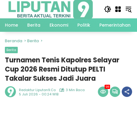
Langsung
ke
konten
Home
Berita
Ekonomi
Politik
Pemerintahan
Beranda
Berita
Berita
Turnamen Tenis Kapolres Selayar
Cup 2026 Resmi Ditutup PELTI
Takalar Sukses Jadi Juara
98
Redaktur Liputan9.co
3 Min Baca
5 Juli 2026 - 00:24 WIB