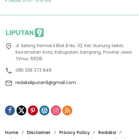
8 Januari 2026 - 15:39 WIB
Jl. Selong Permai II Blok B No. 32, Kel. Gunung Sekar,
Kecamatan Kota, Kabupaten Sampang, Provinsi Jawa
Timur, 69216
085 338 373 848
redaksiliputan9@gmail.com
Home
Disclaimer
Privacy Policy
Redaksi