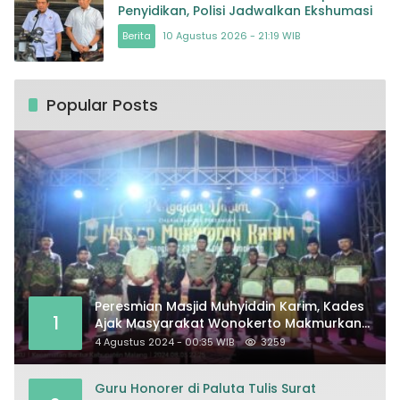
Penyidikan, Polisi Jadwalkan Ekshumasi
Berita
10 Agustus 2026 - 21:19 WIB
Popular Posts
Peresmian Masjid Muhyiddin Karim, Kades
1
Ajak Masyarakat Wonokerto Makmurkan
Masjid
4 Agustus 2024 - 00:35 WIB
3259
Guru Honorer di Paluta Tulis Surat