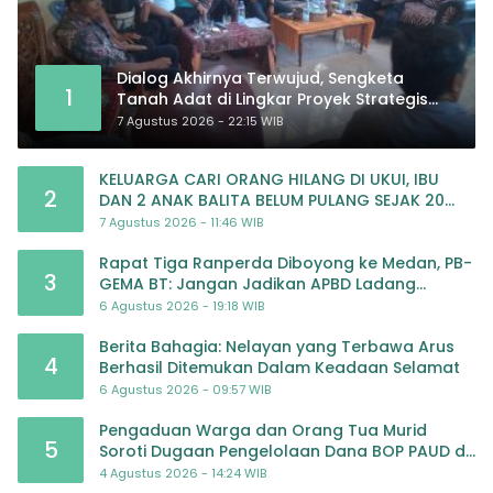
Dialog Akhirnya Terwujud, Sengketa
1
Tanah Adat di Lingkar Proyek Strategis
Nasional Memasuki Babak Baru
7 Agustus 2026 - 22:15 WIB
KELUARGA CARI ORANG HILANG DI UKUI, IBU
2
DAN 2 ANAK BALITA BELUM PULANG SEJAK 20
JULI 2026
7 Agustus 2026 - 11:46 WIB
Rapat Tiga Ranperda Diboyong ke Medan, PB-
3
GEMA BT: Jangan Jadikan APBD Ladang
Pembiayaan yang Tak Perlu
6 Agustus 2026 - 19:18 WIB
Berita Bahagia: Nelayan yang Terbawa Arus
4
Berhasil Ditemukan Dalam Keadaan Selamat
6 Agustus 2026 - 09:57 WIB
Pengaduan Warga dan Orang Tua Murid
5
Soroti Dugaan Pengelolaan Dana BOP PAUD di
TK Al-Ikhlas Tapanuli Selatan
4 Agustus 2026 - 14:24 WIB