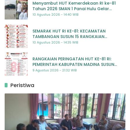
Menyambut HUT Kemerdekaan RI ke-81
Tahun 2026 SMAN 1 Panai Hulu Gelar
Beragam Lomba Meriah
10 Agustus 2026 - 14:40 WIB
SEMARAK HUT RI KE-81: KECAMATAN
TAMBANGAN SUSUN 15 RANGKAIAN
KEGIATAN MERIAH
10 Agustus 2026 - 14:35 WIB
RANGKAIAN PERINGATAN HUT KE-81 RI:
PEMERINTAH KABUPATEN MADINA SUSUN
RENCANA KEGIATAN MERIAH DAN BERMAKNA
9 Agustus 2026 - 21:32 WIB
Peristiwa